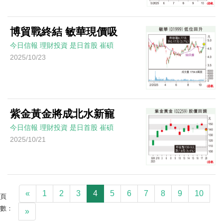
博貿戰終結 敏華現價吸
今日信報
理財投資
是日首股
崔碩
2025/10/23
紫金黃金將成北水新寵
今日信報
理財投資
是日首股
崔碩
2025/10/21
«
1
2
3
4
5
6
7
8
9
10
頁
數：
»