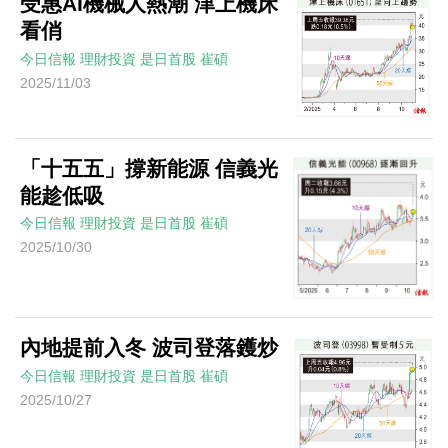
受惠AI機械人熱潮 津上機床
看俏
今日信報
理財投資
是日首股
崔碩
2025/11/03
「十五五」撐新能源 信義光
能趁低吸
今日信報
理財投資
是日首股
崔碩
2025/10/30
內地提前入冬 波司登落鑊炒
今日信報
理財投資
是日首股
崔碩
2025/10/27