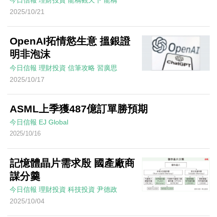
今日信報
理財投資
龍稱觀天下
龍稱
2025/10/21
OpenAI拓情慾生意 搵銀證
明非泡沫
今日信報
理財投資
信筆攻略
習廣思
2025/10/17
ASML上季獲487億訂單勝預期
今日信報
EJ Global
2025/10/16
記憶體晶片需求殷 國產廠商
謀分羹
今日信報
理財投資
科技投資
尹德政
2025/10/04