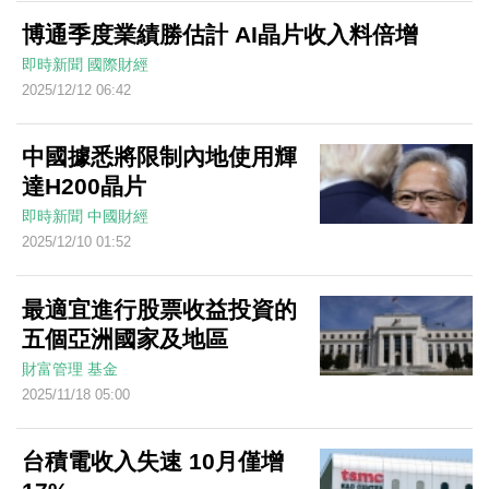
博通季度業績勝估計 AI晶片收入料倍增
即時新聞
國際財經
2025/12/12 06:42
中國據悉將限制內地使用輝
達H200晶片
即時新聞
中國財經
2025/12/10 01:52
最適宜進行股票收益投資的
五個亞洲國家及地區
財富管理
基金
2025/11/18 05:00
台積電收入失速 10月僅增