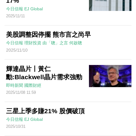
17%
今日信報
EJ Global
2025/11/11
美股調整因停擺 熊市言之尚早
今日信報
理財投資
由「聰」之言
何啟聰
2025/11/10
輝達晶片丨黃仁
勳:Blackwell晶片需求強勁
即時新聞
國際財經
2025/11/08 11:59
三星上季多賺21% 股價破頂
今日信報
EJ Global
2025/10/31