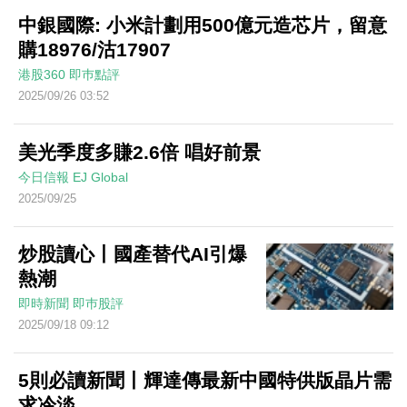
中銀國際: 小米計劃用500億元造芯片，留意
購18976/沽17907
港股360
即巿點評
2025/09/26 03:52
美光季度多賺2.6倍 唱好前景
今日信報
EJ Global
2025/09/25
炒股讀心丨國產替代AI引爆
熱潮
即時新聞
即巿股評
2025/09/18 09:12
5則必讀新聞丨輝達傳最新中國特供版晶片需
求冷淡