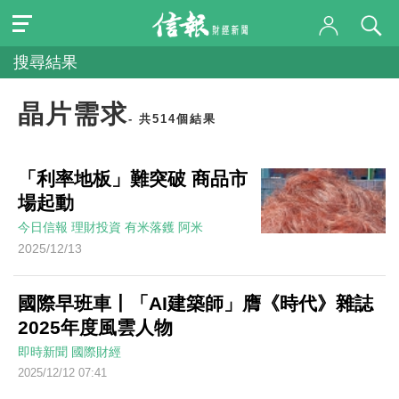
搜尋結果
晶片需求
- 共514個結果
「利率地板」難突破 商品市
場起動
今日信報
理財投資
有米落鑊
阿米
2025/12/13
國際早班車丨「AI建築師」膺《時代》雜誌
2025年度風雲人物
即時新聞
國際財經
2025/12/12 07:41