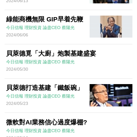
2024/06/13
綠能商機無限 GIP早着先鞭
今日信報
理財投資
論盡CEO
蔡陽光
2024/06/06
貝萊德覓「大廚」炮製基建盛宴
今日信報
理財投資
論盡CEO
蔡陽光
2024/05/30
貝萊德打造基建「鐵飯碗」
今日信報
理財投資
論盡CEO
蔡陽光
2024/05/23
微軟對AI業務信心過度爆棚?
今日信報
理財投資
論盡CEO
蔡陽光