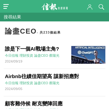
搜尋結果
論盡CEO
- 共233個結果
誰是下一個AI戰場主角?
今日信報
理財投資
論盡CEO
蔡陽光
2024/09/19
Airbnb往績佳期望高 謀新招應對
今日信報
理財投資
論盡CEO
蔡陽光
2024/09/05
顧客難侍候 耐克變陣回應