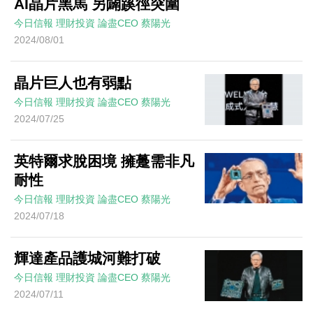
AI晶片黑馬 另闢蹊徑突圍
今日信報
理財投資
論盡CEO
蔡陽光
2024/08/01
晶片巨人也有弱點
今日信報
理財投資
論盡CEO
蔡陽光
2024/07/25
英特爾求脫困境 擁躉需非凡
耐性
今日信報
理財投資
論盡CEO
蔡陽光
2024/07/18
輝達產品護城河難打破
今日信報
理財投資
論盡CEO
蔡陽光
2024/07/11