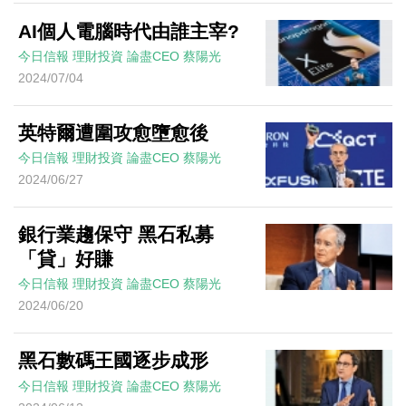
AI個人電腦時代由誰主宰?
今日信報
理財投資
論盡CEO
蔡陽光
2024/07/04
英特爾遭圍攻愈墮愈後
今日信報
理財投資
論盡CEO
蔡陽光
2024/06/27
銀行業趨保守 黑石私募
「貸」好賺
今日信報
理財投資
論盡CEO
蔡陽光
2024/06/20
黑石數碼王國逐步成形
今日信報
理財投資
論盡CEO
蔡陽光