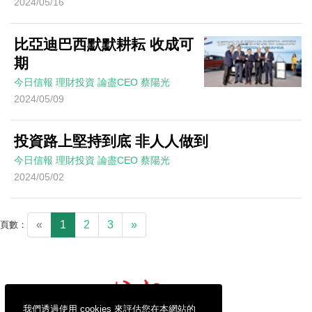
2024/05/16
比亞迪巴西默默耕耘 收成可
期
今日信報
理財投資
論盡CEO
蔡陽光
2024/05/09
投資路上堅持到底 非人人做到
今日信報
理財投資
論盡CEO
蔡陽光
2024/05/02
«
1
2
3
»
頁數：
我們透過使用 cookies 來評估您在本網站的