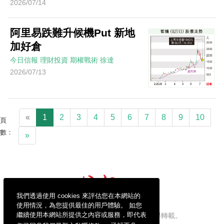
2026/07/14
阿里易跌難升候機Put 新地
加好倉
今日信報
理財投資
期權戰術
徐達
2026/07/13
«
1
2
3
4
5
6
7
8
9
10
頁
數：
»
我們透過使用 cookies 來評估您在本網站的
使用情況，為您提供最佳的用戶體驗。 如您
繼續使用本網站所提供之內容或服務，即代表
信報財經新聞有限公司版權所有，不得轉載。