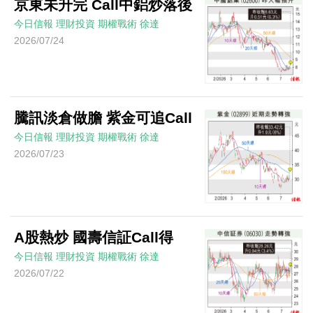
京東未升完 Call中鋁炒落後
今日信報
理財投資
期權戰術
徐達
2026/07/24
騰訊淡倉做膽 紫金可追Call
今日信報
理財投資
期權戰術
徐達
2026/07/23
A股熱炒 國壽信証Call得
今日信報
理財投資
期權戰術
徐達
2026/07/22