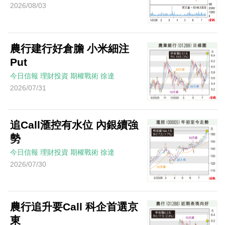
2026/08/03
農行建行好倉膽 小米細注
Put
今日信報
理財投資
期權戰術
徐達
2026/07/31
追Call滙控有水位 內銀續強
勢
今日信報
理財投資
期權戰術
徐達
2026/07/30
農行追升要Call 科企首選京
東