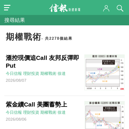
搜尋結果
期權戰術
- 共2278個結果
滙控現價追Call 友邦反彈即
Put
今日信報
理財投資
期權戰術
徐達
2026/08/07
紫金續Call 美團蓄勢上
今日信報
理財投資
期權戰術
徐達
2026/08/06