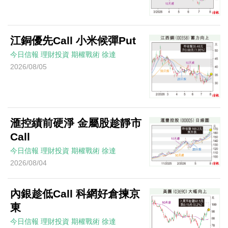
江銅優先Call 小米候彈Put
今日信報
理財投資
期權戰術
徐達
2026/08/05
滙控績前硬淨 金屬股趁靜市
Call
今日信報
理財投資
期權戰術
徐達
2026/08/04
內銀趁低Call 科網好倉揀京
東
今日信報
理財投資
期權戰術
徐達