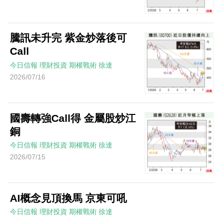
騰訊未升完 紫金炒落後可
Call
今日信報
理財投資
期權戰術
徐達
2026/07/16
國壽轉強Call得 金屬股炒江
銅
今日信報
理財投資
期權戰術
徐達
2026/07/15
AI概念見頂換馬 京東可吼
今日信報
理財投資
期權戰術
徐達