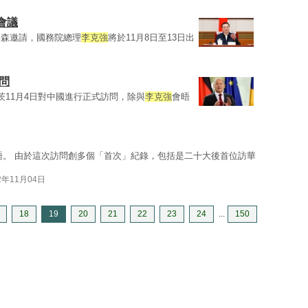
會議
洪森邀請，國務院總理
李克強
將於11月8日至13日出
問
茨11月4日對中國進行正式訪問，除與
李克強
會晤
晤。 由於這次訪問創多個「首次」紀錄，包括是二十大後首位訪華
2年11月04日
18
19
20
21
22
23
24
...
150