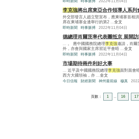
即時新聞
時事脈搏
2022年11月04日
李克強
將出席東亞合作領導人系列
外交部發言人趙立堅宣布，應柬埔寨首相
席在柬埔寨金邊舉行的第2 ...
全文
即時新聞
時事脈搏
2022年11月04日
德總理肖爾茨率代表團抵京 展開訪
... 。 應中國國務院總理
李克強
邀請，肖爾
外，亦會與國家主席習近平會晤 ...
全文
即時新聞
時事脈搏
2022年11月04日
市場期待兩件利好大事
... 近平及中國國務院總理
李克強
面對面會
西方大國領袖，亦 ...
全文
今日信報
財經新聞
神州最前線
穆真
202
頁數：
1
...
16
17