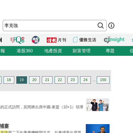
信報
港股360
地產投資
財富管理
專題
18
19
20
21
22
23
24
...
150
的正式訪問，其間將出席中國-東盟（10+1）領導
埔寨
李克強
周二下午乘專機離開北京，赴柬埔寨出席第