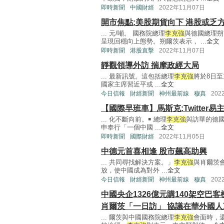
即時新聞
中國財經
2022年11月07日
開市焦點:美股期貨向下 港股或乏
... 元/噸。 國務院總理
李克強
與德國總理朔
呈現回穩向上態勢。朔爾茨表示， ...
全文
即時新聞
港股直擊
2022年11月07日
靜觀領導外訪 揣摩政經大局
... 最新訊號。這包括總理
李克強
將於8日
國家主席習近平或 ...
全文
今日信報
財經新聞
神州最前線
穆真
202
【國際早班車】馬斯克:Twitter
... 化不斷向前。￭ 總理
李克強
與訪華的德
申奉行「一個中國 ...
全文
即時新聞
國際財經
2022年11月05日
中德元首喜相逢 股市飆高助興
... 共同尋找解決方案。」
李克強
與肖爾茨
放，使中國成為對外 ...
全文
今日信報
財經新聞
神州最前線
穆真
202
中國央企1326億元購140架空巴客
肖爾茨「一日訪」 協議在華外國
... 爾茨與中國國務院總理
李克強
會面時，