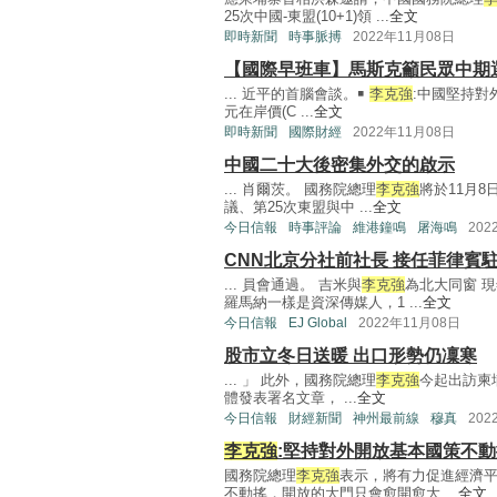
25次中國-東盟(10+1)領 ...
全文
即時新聞
時事脈搏
2022年11月08日
【國際早班車】馬斯克籲民眾中期
... 近平的首腦會談。￭
李克強
:中國堅持對
元在岸價(C ...
全文
即時新聞
國際財經
2022年11月08日
中國二十大後密集外交的啟示
... 肖爾茨。 國務院總理
李克強
將於11月8
議、第25次東盟與中 ...
全文
今日信報
時事評論
維港鐘鳴
屠海鳴
202
CNN北京分社前社長 接任菲律賓
... 員會通過。 吉米與
李克強
為北大同窗 
羅馬納一樣是資深傳媒人，1 ...
全文
今日信報
EJ Global
2022年11月08日
股市立冬日送暖 出口形勢仍凜寒
... 」 此外，國務院總理
李克強
今起出訪柬
體發表署名文章， ...
全文
今日信報
財經新聞
神州最前線
穆真
202
李克強
:堅持對外開放基本國策不動
國務院總理
李克強
表示，將有力促進經濟
不動搖，開放的大門只會愈開愈大 ...
全文