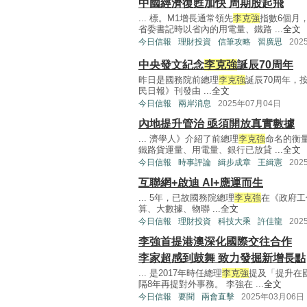
中國經濟復甦加快 周期股起飛
... 標。M1增長通常領先
李克強
指數6個月
省委書記時以省內的用電量、鐵路 ...
全文
今日信報
理財投資
信筆攻略
習廣思
202
中央發文紀念
李克強
誕辰70周年
昨日是國務院前總理
李克強
誕辰70周年，
民日報》刊發由 ...
全文
今日信報
兩岸消息
2025年07月04日
內地提升管治 亟須開放真實數據
... 濟學人》介紹了前總理
李克強
命名的衡
鐵路貨運量、用電量、銀行已放貸 ...
全文
今日信報
時事評論
緝步成章
王緝憲
202
互聯網+啟迪 AI+應運而生
... 5年，已故國務院總理
李克強
在《政府工
算、大數據、物聯 ...
全文
今日信報
理財投資
科技大乘
許佳龍
202
李強首提港澳深化國際交往合作
李家超感到鼓舞 致力發掘新增長點
... 是2017年時任總理
李克強
提及「提升在
隔8年再提對外事務。 李強在 ...
全文
今日信報
要聞
兩會直擊
2025年03月06日