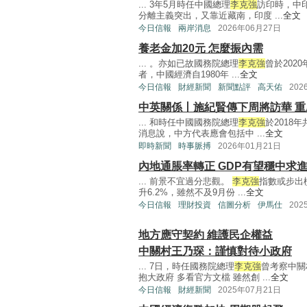
... 3年5月時任中國總理
李克強
訪印時，中
分離主義突出，又靠近藏南，印度 ...
全文
今日信報
兩岸消息
2026年06月27日
養老金加20元 怎麼振內需
... 。亦如已故國務院總理
李克強
曾於202
者，中國經濟自1980年 ...
全文
今日信報
財經新聞
新聞點評
高天佑
202
中英關係丨施紀賢傳下周將訪華 
... 和時任中國國務院總理
李克強
於2018
消息說，中方代表應會包括中 ...
全文
即時新聞
時事脈搏
2026年01月21日
內地通脹率轉正 GDP有望穩中求
... 前景不宜過分悲觀。
李克強
指數或步出
升6.2%，雖然不及9月份 ...
全文
今日信報
理財投資
信圖分析
伊馬仕
202
地方應守契約 維護民企權益
中關村王乃琛：謹慎對待小政府
... 7日，時任國務院總理
李克強
曾考察中關
抱大政府 多看官方文檔 雖然創 ...
全文
今日信報
財經新聞
2025年07月21日