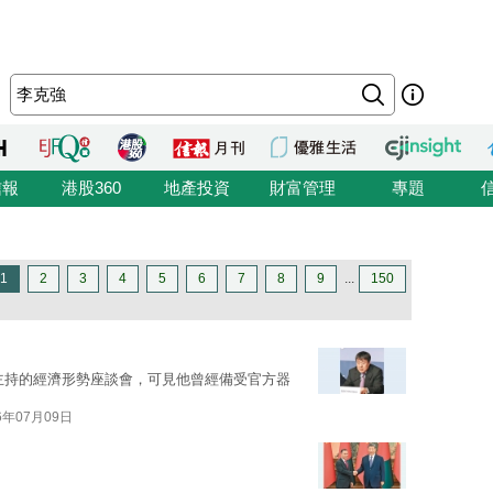
信報
港股360
地產投資
財富管理
專題
1
2
3
4
5
6
7
8
9
...
150
主持的經濟形勢座談會，可見他曾經備受官方器
6年07月09日