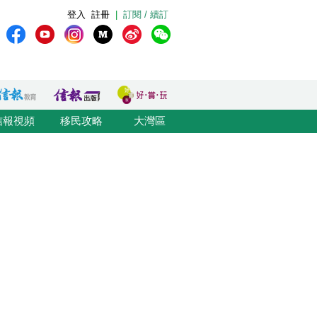
登入
註冊
|
訂閱 / 續訂
信報視頻
移民攻略
大灣區