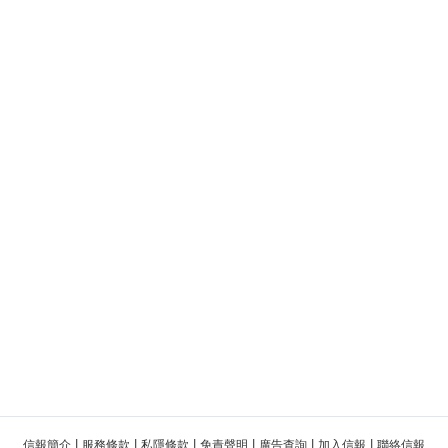
|
|
|
|
|
|
信報簡介
服務條款
私隱條款
免責聲明
廣告查詢
加入信報
聯絡信報