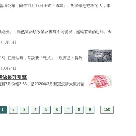
論壇公布，同年11月17日正式「通車」。對於最想感謝的人，李
攤經濟」，雖然這兩項政策及後有不同發展，起碼有新的思維。今
年11月06日
2023）任總理時，常說要「乾貨」；現實是：得到
年10月24日
港股缺長升引擎
新7月份報3.66，是2020年3月新冠疫情大流行後
1
2
3
4
5
6
7
8
9
...
150