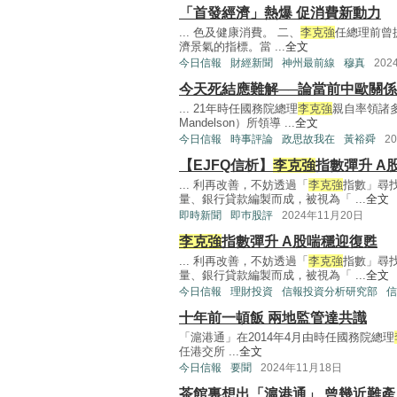
「首發經濟」熱爆 促消費新動力
... 色及健康消費。 二、
李克強
任總理前曾
濟景氣的指標。當 ...
全文
今日信報
財經新聞
神州最前線
穆真
202
今天死結應難解──論當前中歐關
... 21年時任國務院總理
李克強
親自率領諸多
Mandelson）所領導 ...
全文
今日信報
時事評論
政思故我在
黃裕舜
2
【EJFQ信析】
李克強
指數彈升 A
... 利再改善，不妨透過「
李克強
指數」尋找
量、銀行貸款編製而成，被視為「 ...
全文
即時新聞
即巿股評
2024年11月20日
李克強
指數彈升 A股喘穩迎復甦
... 利再改善，不妨透過「
李克強
指數」尋找
量、銀行貸款編製而成，被視為「 ...
全文
今日信報
理財投資
信報投資分析研究部
信
十年前一頓飯 兩地監管達共識
「滬港通」在2014年4月由時任國務院總理
任港交所 ...
全文
今日信報
要聞
2024年11月18日
茶館裏想出「滬港通」 曾幾近難產