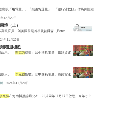
提出以「用電量」、「鐵路貨運量」、「銀行貸款額」作為判斷經
4年12月20日
係困境（上）
高級官員，與英國前副首相曼德爾森（Peter
024年11月25日
股喘穩迎復甦
啟示。 「
李克強
指數」以中國耗電量、鐵路貨運
啟示。 「
李克強
指數」以中國耗電量、鐵路貨運
析
2024年11月20日
李克強
在海南博鰲論壇公布，並於同年11月17日啟動。今年才上