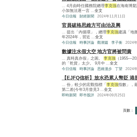
... 4月由時任國務院總理
李克強
在海南博鰲
小加無法逐一言 ...
全文
今日信報
財經新聞
2024年11月11日
官員破格思維方可由治及興
... 提出「內循環」，總理
李克強
建議「地
年2024年，習近 ...
全文
今日信報
時事評論
觀潮篇
李子衝
2024
數據注水假大空 地方官將被問責
... 真時真亦假」之困。
李克強
（1955—
的「乾貨」太少。 9月中 ...
全文
今日信報
時事評論
思維漫步
丁望
2024
【EJFQ信析】放水恐累人幣貶 
... 份」較少的宏觀指標「
李克強
指數」，最
第二差(今年3月曾見3 ...
全文
即時新聞
即巿股評
2024年09月25日
頁數：