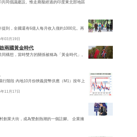
印共同倡議建設。惟走廊擬經過的印度東北部地區
0年提到，全國還有6億人每月收入僅約1000元。再
6年03月19日
重啟兩國黃金時代
年共同構想，當時雙方的關係被稱為「黃金時代」。
進
橫行階段 內地10月份狹義貨幣供應（M1）按年上
5年11月17日
村創業大街，成為雙創熱潮的一個註腳。 企業擁