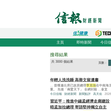
主頁
即時新聞
今日
搜尋結果
共 3000 個結果
頁數：
年輕人洗洗睡 高善文留遺書
... 曾獲邀出席已故原總理
李克強
在中南海
重。 先後「兩驚天下」 全網封殺 ...
全文
今日信報
財經新聞
新聞點評
高天佑
202
習近平：推進中緬孟經濟走廊建設
晤孟加拉總理 寄語堅持獨立自主