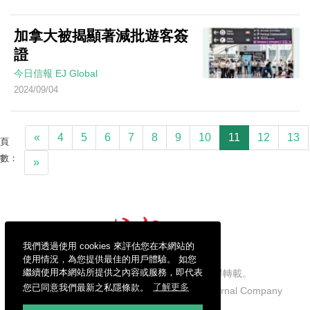
加拿大被揭顯著減批遊客簽
證
今日信報
EJ Global
2024/09/04
«
4
5
6
7
8
9
10
11
12
13
頁
數：
»
我們透過使用 cookies 來評估您在本網站的
使用情況，為您提供最佳的用戶體驗。 如您
繼續使用本網站所提供之內容或服務，即代表
信報財經新聞有限公司版權所有，不得轉載。
您已同意我們最新之私隱條款。
了解更多
Copyright © 2026 Hong Kong Economic Journal Company
Limited. All rights reserved.