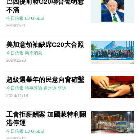
巴西提前發G20聯合聲明惹
不滿
今日信報
EJ Global
2024/11/21
美加意領袖缺席G20大合照
今日信報
兩岸消息
2024/11/20
超級選舉年的民意向背確鑿
今日信報
時事評論
道之道
李道
2024/11/18
工會拒薪酬案 加國蒙特利爾
港停運
今日信報
EJ Global
2024/11/12