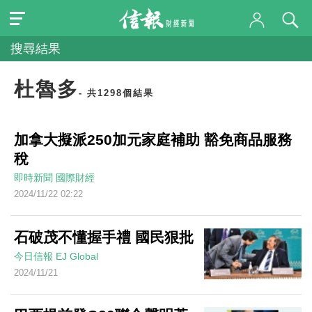
搜尋結果
杜魯多
- 共1298個結果
加拿大擬派250加元家庭補助 豁免商品服務
稅
即時新聞
國際財經
2024/11/22 02:22
石破茂不懂握手禮 國民狠批
今日信報
EJ Global
2024/11/21