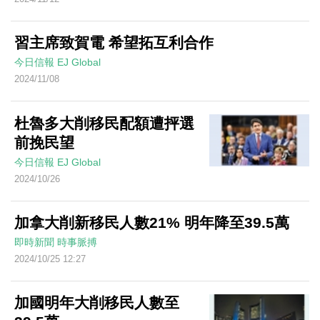
習主席致賀電 希望拓互利合作
今日信報
EJ Global
2024/11/08
杜魯多大削移民配額遭抨選
前挽民望
今日信報
EJ Global
2024/10/26
加拿大削新移民人數21% 明年降至39.5萬
即時新聞
時事脈搏
2024/10/25 12:27
加國明年大削移民人數至