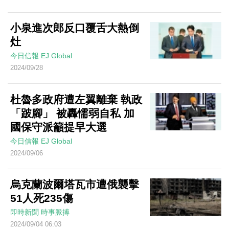
小泉進次郎反口覆舌大熱倒
灶
今日信報
EJ Global
2024/09/28
杜魯多政府遭左翼離棄 執政
「跛腳」 被轟懦弱自私 加
國保守派籲提早大選
今日信報
EJ Global
2024/09/06
烏克蘭波爾塔瓦市遭俄襲擊
51人死235傷
即時新聞
時事脈搏
2024/09/04 06:03