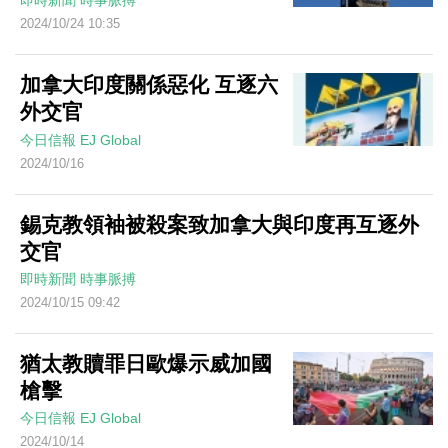
即時新聞
時事脈搏
2024/10/24 10:35
加拿大印度關係惡化 互逐六
外交官
今日信報
EJ Global
2024/10/16
錫克教領袖被殺案致加拿大與印度再互逐外
交官
即時新聞
時事脈搏
2024/10/15 09:42
猶太教贖罪日歐爆示威加國
槍擊
今日信報
EJ Global
2024/10/14