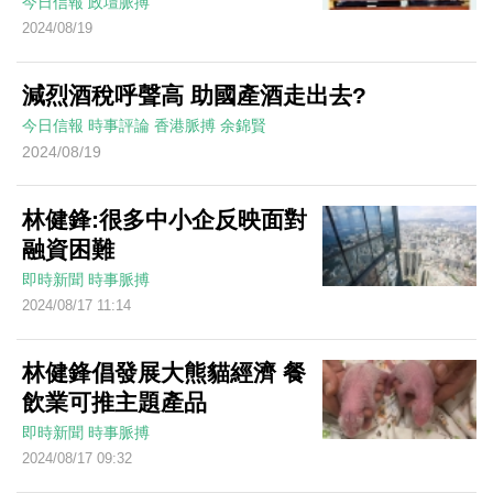
今日信報
政壇脈搏
2024/08/19
減烈酒稅呼聲高 助國產酒走出去?
今日信報
時事評論
香港脈搏
余錦賢
2024/08/19
林健鋒:很多中小企反映面對
融資困難
即時新聞
時事脈搏
2024/08/17 11:14
林健鋒倡發展大熊貓經濟 餐
飲業可推主題產品
即時新聞
時事脈搏
2024/08/17 09:32