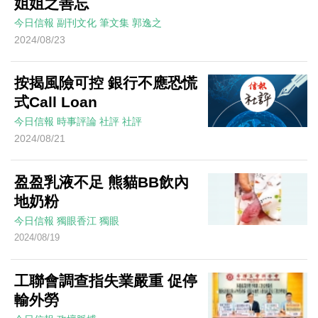
姐姐之善忘
今日信報
副刊文化
筆文集
郭逸之
2024/08/23
按揭風險可控 銀行不應恐慌
式Call Loan
今日信報
時事評論
社評
社評
2024/08/21
盈盈乳液不足 熊貓BB飲內
地奶粉
今日信報
獨眼香江
獨眼
2024/08/19
工聯會調查指失業嚴重 促停
輸外勞