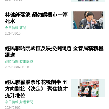
林健鋒落淚 籲勿讓樓市一潭
死水
今日信報
要聞
2024/08/10
經民聯晤阮國恒反映按揭問題 金管局稱積極
跟進
即時新聞
時事脈搏
2024/08/09 11:30
經民聯籲股票印花稅削半 五
方向對接《決定》 聚焦搶才
提升地位
今日信報
財經新聞
2024/08/02