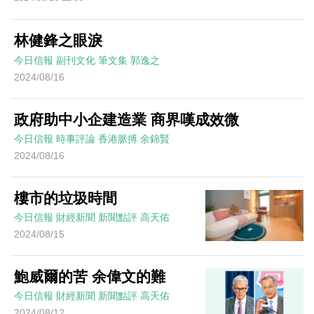
林健鋒之眼淚
今日信報
副刊文化
筆文集
郭逸之
2024/08/16
政府助中小企建造業 商界嘆成效微
今日信報
時事評論
香港脈搏
余錦賢
2024/08/16
樓市的垃圾時間
今日信報
財經新聞
新聞點評
高天佑
2024/08/15
鮑威爾的苦 余偉文的難
今日信報
財經新聞
新聞點評
高天佑
2024/08/12