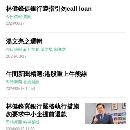
林健鋒促銀行遵指引勿call loan
今日信報
要聞
2024/08/17
湯文亮之邏輯
今日信報
副刊文化
筆文集
郭逸之
2024/08/17
午間新聞精選:港股重上牛熊線
即時新聞
香港財經
2024/08/16 12:58
林健鋒冀銀行嚴格執行措施
勿要求中小企提前還款
即時新聞
時事脈搏
2024/08/16 11:36