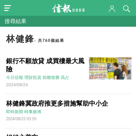
搜尋結果
林健鋒
- 共760個結果
銀行不願放貸 成買樓最大風
險
今日信報
理財投資
前瞻致勝
高占
2024/08/24
林健鋒冀政府推更多措施幫助中小企
即時新聞
時事脈搏
2024/08/23 03:55