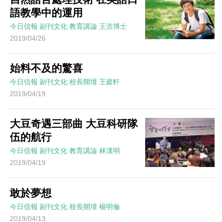
語教學中的運用
今日信報
副刊文化
教育講論
王浩博士
2019/04/26
始料不及的驚喜
今日信報
副刊文化
校長開壇
王庭軒
2019/04/19
大豆奇遇三部曲 大豆科研隊
伍的航行
今日信報
副刊文化
教育講論
林漢明
2019/04/19
敢於夢想
今日信報
副刊文化
校長開壇
楊明倫
2019/04/13