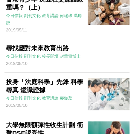
重嗎？（上）
今日信報
副刊文化
教育講論
何瑞珠 馮應
謙
2019/05/11
尋找應對未來教育出路
今日信報
副刊文化
校長開壇
封華冑博士
2019/05/10
投身「法庭科學」先鋒 科學
尋真 鑑識證據
今日信報
副刊文化
教育講論
麥鏇蕊
2019/05/10
大學無限額彈性收生計劃 衝
擊DSE認受性