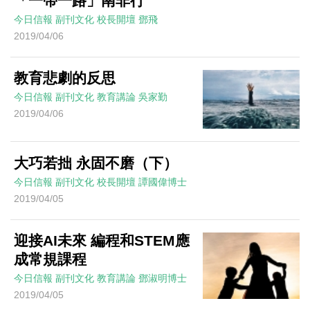
「一帶一路」南非行
今日信報
副刊文化
校長開壇
鄧飛
2019/04/06
教育悲劇的反思
今日信報
副刊文化
教育講論
吳家勤
2019/04/06
大巧若拙 永固不磨（下）
今日信報
副刊文化
校長開壇
譚國偉博士
2019/04/05
迎接AI未來 編程和STEM應
成常規課程
今日信報
副刊文化
教育講論
鄧淑明博士
2019/04/05