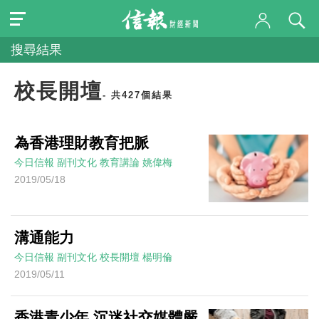
搜尋結果
校長開壇
- 共427個結果
為香港理財教育把脈
今日信報
副刊文化
教育講論
姚偉梅
2019/05/18
溝通能力
今日信報
副刊文化
校長開壇
楊明倫
2019/05/11
香港青少年 沉迷社交媒體嚴