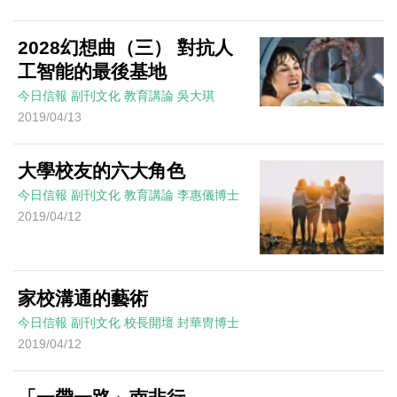
2028幻想曲（三） 對抗人
工智能的最後基地
今日信報
副刊文化
教育講論
吳大琪
2019/04/13
大學校友的六大角色
今日信報
副刊文化
教育講論
李惠儀博士
2019/04/12
家校溝通的藝術
今日信報
副刊文化
校長開壇
封華冑博士
2019/04/12