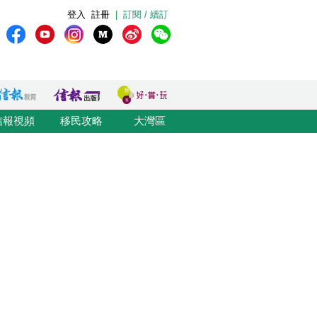
登入
註冊
|
訂閱 / 續訂
信報視頻
移民攻略
大灣區