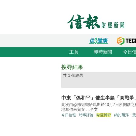
主頁
即時新聞
今日
搜尋結果
共 1 個結果
中東「偽和平」催生半島「真戰爭
此次由恐怖組織哈馬斯於10月7日所開啟
地希伯來兒女 ...
全文
今日信報
時事評論
歐亞博弈
納扎爾拜．葉