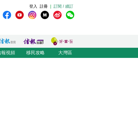
登入
註冊
|
訂閱 / 續訂
信報視頻
移民攻略
大灣區