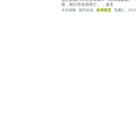
題，探討存在與死亡， ...
全文
今日信報
副刊文化
歐洲風雲
毛惠仁
201