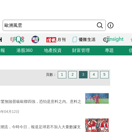
信報
港股360
地產投資
財富管理
專題
頁數：
1
2
3
4
5
，有驚無險晉級歐聯四強，恐怕是意料之內。意料之
8年04月12日
的潮流，今時今日，報道足球若不加入大量數據支