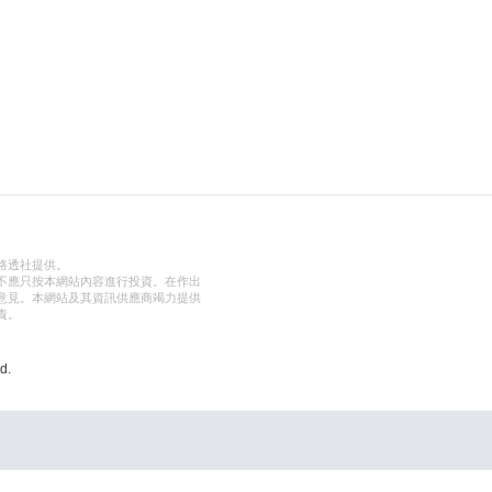
路透社提供。
不應只按本網站內容進行投資。在作出
意見。本網站及其資訊供應商竭力提供
責。
d.