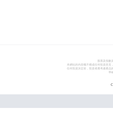
股票及指數
本網站的內容概不構成任何投資意見
任何投資決定前，投資者應考慮產品
準
C