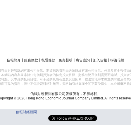
|
|
|
|
|
|
信報簡介
服務條款
私隱條款
免責聲明
廣告查詢
加入信報
聯絡信報
資料由財經智珠網有限公司提供。期貨指數資料由天滙財經有限公司提供。外滙及黃金報價由
，本網站內容亦並非就任何個別投資者的特定投資目標、財務狀況及個別需要而編製。投資者
的特點、其本身的投資目標、可承受的風險程度及其他因素，並適當地尋求獨立的財務及專業
確而可靠的資料，但並不保證資料絕對無誤，資料如有錯漏而令閣下蒙受損失，本公司概不負
信報財經新聞有限公司版權所有，不得轉載。
opyright © 2026 Hong Kong Economic Journal Company Limited. All rights reserve
信報財經新聞