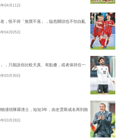
8年04月11日
幾老，怪不得「無寶不落」，臨危關頭也不怕自亂
8年04月05日
品」，只能說你比較天真、有點傻，或者保持住一
8年03月30日
利物浦領隊羅渣士，短短3年，由史雲斯成名再到敗
8年03月28日