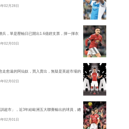
8年02月28日
鎊增兵，單是壓軸日已開出1.6億鎊支票，揮一揮衣
8年02月03日
愈走愈遠的阿仙奴，買入賣出，無疑是英超市場的
8年02月02日
訓超市」，近3年給歐洲五大聯賽輸出的球員，總
8年02月01日