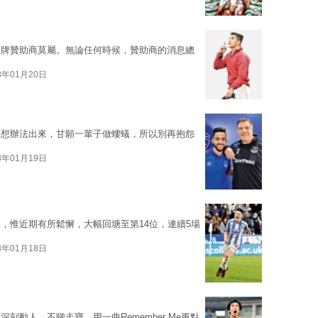
品牌贊助商莫屬。無論任何時候，贊助商的消息總
8年01月20日
得想辦法出來，甘願一輩子做螻蟻，所以別再抱怨
8年01月19日
，惟近期有所鬆懈，大幅回塘至第14位，連續5場
8年01月18日
動人，不睇走寶，用一曲Remember Me更點