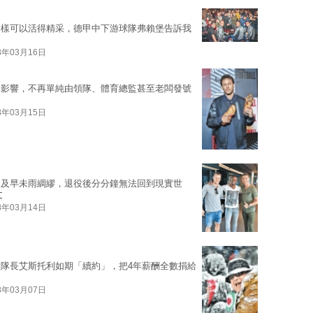
一樣可以活得精采，德甲中下游球隊弗賴堡告訴我
8年03月16日
力影響，不再單純由領隊、體育總監甚至老闆發號
8年03月15日
不及早未雨綢繆，退役後分分鐘無法回到現實世
文
8年03月14日
隊長艾斯托利如期「續約」，把4年薪酬全數捐給
8年03月07日