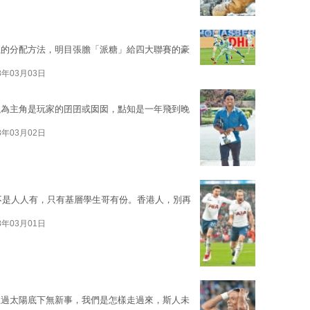
位的分配方法，明目張膽「派糖」給四大聯賽的豪
8年03月03日
以為主角是玩家的囝囝或囡囡，點知是一年飛到晚
8年03月02日
00元，不是人人有，只有基層學生哥有份。香港人，別再
8年03月01日
想過太陽底下無新事，我們是怎樣走過來，斯人未