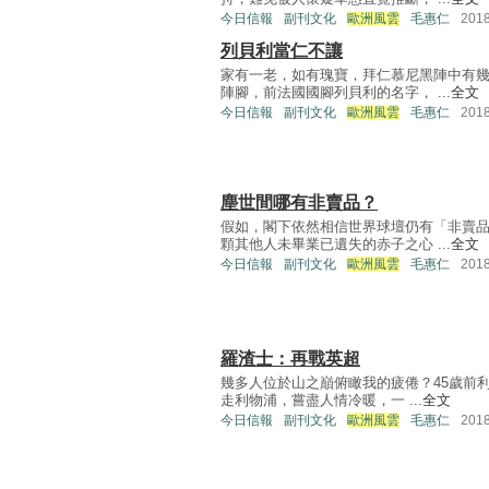
今日信報
副刊文化
歐洲風雲
毛惠仁
201
列貝利當仁不讓
家有一老，如有瑰寶，拜仁慕尼黑陣中有
陣腳，前法國國腳列貝利的名字， ...
全文
今日信報
副刊文化
歐洲風雲
毛惠仁
201
塵世間哪有非賣品？
假如，閣下依然相信世界球壇仍有「非賣
顆其他人未畢業已遺失的赤子之心 ...
全文
今日信報
副刊文化
歐洲風雲
毛惠仁
201
羅渣士：再戰英超
幾多人位於山之巔俯瞰我的疲倦？45歲前
走利物浦，嘗盡人情冷暖，一 ...
全文
今日信報
副刊文化
歐洲風雲
毛惠仁
201