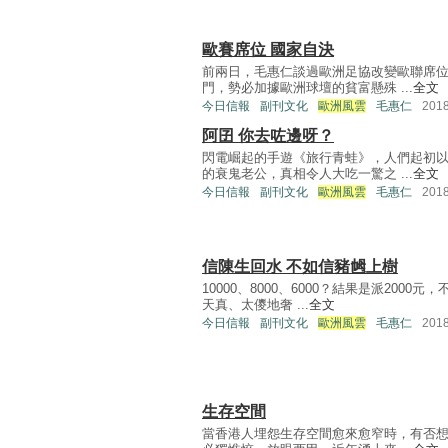
歐賽席位 國家自決
前兩日，毛惠仁談過歐洲足協改變歐聯席
門，勢必加據歐洲球壇的貧富懸殊 ...
全文
今日信報
副刊文化
歐洲風雲
毛惠仁
201
阿囝 你去咗邊呀？
閃電崛起的手遊《旅行青蛙》，人們起初
的衰鬼老公，真相令人大吃一驚之 ...
全文
今日信報
副刊文化
歐洲風雲
毛惠仁
201
信陳生回水 不如信豬乸上樹
10000、8000、6000？結果是派20
天真、太儍地奢 ...
全文
今日信報
副刊文化
歐洲風雲
毛惠仁
201
生存空間
當香港人埋怨生存空間愈來愈窄時，有否