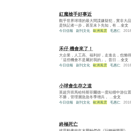
紅魔槍手好事近
觀乎世界球壇的最大間諜嫌疑犯，實非大
是快記者一步，甚至未卜先知，有 ...
全文
今日信報
副刊文化
歐洲風雲
毛惠仁
201
禾仔 機會來了！
大企業，人工高、福利好，走進去，也懶
「這些機會不是屬於我的」。昔日 ...
全文
今日信報
副刊文化
歐洲風雲
毛惠仁
201
小球會生存之道
英超升班馬哈特斯菲爾德一度站穩中游位置
不勝，管理層急急冬季增兵， ...
全文
今日信報
副刊文化
歐洲風雲
毛惠仁
201
終極死亡
彼思動畫的年末壓軸傑作《玩轉極樂園》，深刻