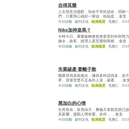
自得其樂
人生得意須盡歡，知命不等於認命，弱旅
們，只要用心搞好一隊波，粉絲是 ...
全文
今日信報
副刊文化
歐洲風雲
毛惠仁
201
Nike加持皇馬？
今時今日，重量級轉會愈來愈受到外部勢
施令，政客、經理人甚至贊助商都 ...
全文
今日信報
副刊文化
歐洲風雲
毛惠仁
201
失業破產 妻離子散
職業球員表面風光，賺得多時花得多，若
界，背後苦楚不足為外人道，破產、 ...
全
今日信報
副刊文化
歐洲風雲
毛惠仁
201
黑加白的心情
生死有命，富貴由天，費倫天拿願意跟已故
其家屬，盡顯人間有愛。奈何， ...
全文
今日信報
副刊文化
歐洲風雲
毛惠仁
201