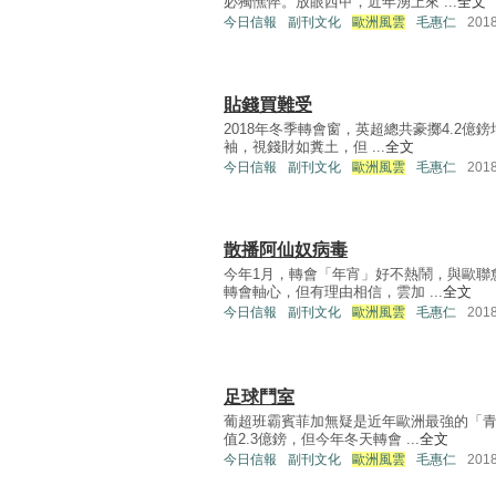
必獨憔悴。放眼西甲，近年湧上來 ...
全文
今日信報
副刊文化
歐洲風雲
毛惠仁
201
貼錢買難受
2018年冬季轉會窗，英超總共豪擲4.2億
袖，視錢財如糞土，但 ...
全文
今日信報
副刊文化
歐洲風雲
毛惠仁
201
散播阿仙奴病毒
今年1月，轉會「年宵」好不熱鬧，與歐聯
轉會軸心，但有理由相信，雲加 ...
全文
今日信報
副刊文化
歐洲風雲
毛惠仁
201
足球鬥室
葡超班霸賓菲加無疑是近年歐洲最強的「青
值2.3億鎊，但今年冬天轉會 ...
全文
今日信報
副刊文化
歐洲風雲
毛惠仁
201