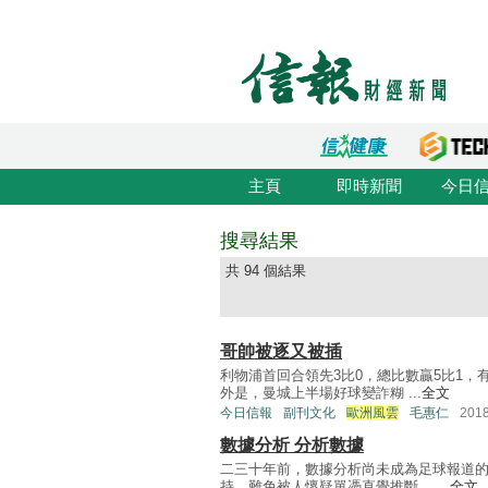
主頁
即時新聞
今日
搜尋結果
共 94 個結果
哥帥被逐又被插
利物浦首回合領先3比0，總比數贏5比1
外是，曼城上半場好球變詐糊 ...
全文
今日信報
副刊文化
歐洲風雲
毛惠仁
201
數據分析 分析數據
二三十年前，數據分析尚未成為足球報道
持，難免被人懷疑單憑直覺推斷， ...
全文