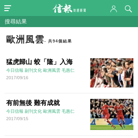
搜尋結果
歐洲風雲
- 共94個結果
猛虎歸山 蛟「隆」入海
今日信報
副刊文化
歐洲風雲
毛惠仁
2017/09/16
有前無後 難有成就
今日信報
副刊文化
歐洲風雲
毛惠仁
2017/09/15