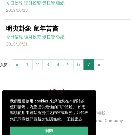
今日信報
理財投資
毋枉管
張總
2019/10/23
明夷卦象 鼠年苦嘗
今日信報
理財投資
毋枉管
張總
2019/10/21
«
1
2
3
4
5
6
7
»
頁數：
我們透過使用 cookies 來評估您在本網站的
使用情況，為您提供最佳的用戶體驗。 如您
繼續使用本網站所提供之內容或服務，即代表
信報財經新聞有限公司版權所有，不得轉載。
您已同意我們最新之私隱條款。
了解更多
Copyright © 2026 Hong Kong Economic Journal Company
Limited. All rights reserved.
關閉