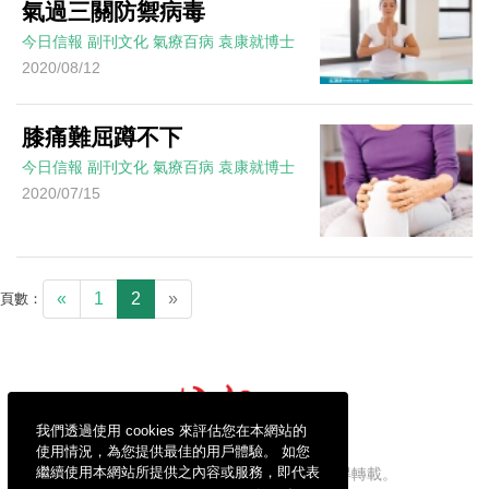
氣過三關防禦病毒
今日信報
副刊文化
氣療百病
袁康就博士
2020/08/12
膝痛難屈蹲不下
今日信報
副刊文化
氣療百病
袁康就博士
2020/07/15
«
1
2
»
頁數：
我們透過使用 cookies 來評估您在本網站的
使用情況，為您提供最佳的用戶體驗。 如您
繼續使用本網站所提供之內容或服務，即代表
信報財經新聞有限公司版權所有，不得轉載。