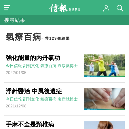
搜尋結果
氣療百病
- 共129個結果
強化能量的內丹氣功
今日信報
副刊文化
氣療百病
袁康就博士
2022/01/05
浮針醫治 中風後遺症
今日信報
副刊文化
氣療百病
袁康就博士
2021/12/08
手麻不全是頸椎病