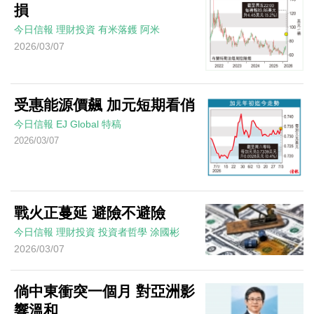
損
今日信報
理財投資
有米落鑊
阿米
2026/03/07
受惠能源價飆 加元短期看俏
今日信報
EJ Global
特稿
2026/03/07
戰火正蔓延 避險不避險
今日信報
理財投資
投資者哲學
涂國彬
2026/03/07
倘中東衝突一個月 對亞洲影
響溫和