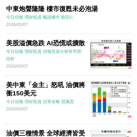
中東炮聲隆隆 樓市復甦未必泡湯
今日信報
理財投資
暢談樓市
劉宗仁
2026/03/07
美股溢價急跌 AI恐慌或擴散
今日信報
理財投資
信報投資分析研究部
信析
2026/03/07
美中東「金主」怒吼 油價將
衝150美元
今日信報
理財投資
信筆攻略
習廣思
2026/03/07
油價三種情景 全球經濟皆受