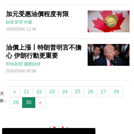
加元受惠油價程度有限
財富管理
外匯
2026/03/06 12:38
油價上漲丨特朗普明言不擔
心 伊朗行動更重要
即時新聞
國際財經
2026/03/06 08:58
«
21
22
23
24
25
26
27
28
頁
數：
29
30
»