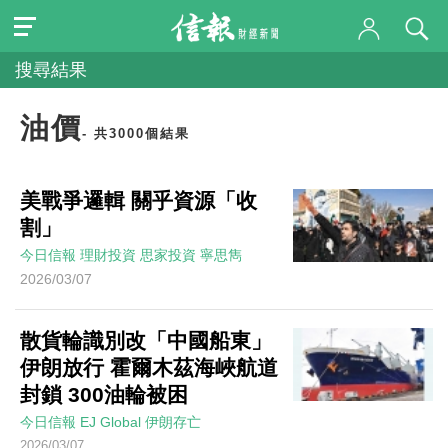
搜尋結果
油價
- 共3000個結果
美戰爭邏輯 關乎資源「收
割」
今日信報
理財投資
思家投資
寧思雋
2026/03/07
散貨輪識別改「中國船東」
伊朗放行 霍爾木茲海峽航道
封鎖 300油輪被困
今日信報
EJ Global
伊朗存亡
2026/03/07