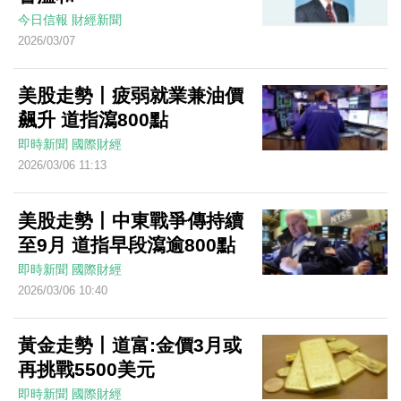
今日信報
財經新聞
2026/03/07
美股走勢丨疲弱就業兼油價
飆升 道指瀉800點
即時新聞
國際財經
2026/03/06 11:13
美股走勢丨中東戰爭傳持續
至9月 道指早段瀉逾800點
即時新聞
國際財經
2026/03/06 10:40
黃金走勢丨道富:金價3月或
再挑戰5500美元
即時新聞
國際財經