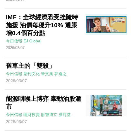
IMF：全球經濟恐受挫隨時
施援 油價每穩升10% 通脹
增0.4個百分點
今日信報
EJ Global
2026/03/07
舊車主的「雙殺」
今日信報
副刊文化
筆文集
郭逸之
2026/03/07
能源咽喉上博弈 牽動油股滙
市
今日信報
理財投資
財智博立
洪龍荃
2026/03/07