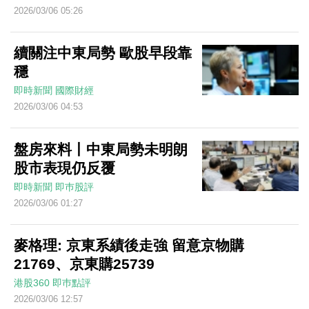
2026/03/06 05:26
續關注中東局勢 歐股早段靠
穩
即時新聞
國際財經
2026/03/06 04:53
盤房來料丨中東局勢未明朗
股市表現仍反覆
即時新聞
即巿股評
2026/03/06 01:27
麥格理: 京東系績後走強 留意京物購
21769、京東購25739
港股360
即巿點評
2026/03/06 12:57