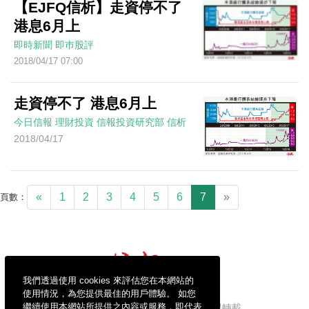
【EJFQ信析】走資停不了
港息6月上
即時新聞
即巿股評
2018/04/17 07:00
走資停不了 港息6月上
今日信報
理財投資
信報投資研究部
信析
2018/04/17
«
1
2
3
4
5
6
7
»
頁數：
我們透過使用 cookies 來評估您在本網站的
使用情況，為您提供最佳的用戶體驗。 如您
繼續使用本網站所提供之內容或服務，即代表
信報財經新聞有限公司版權所有，不得轉載。