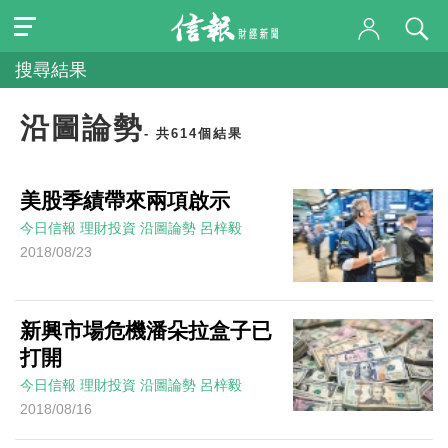
搜尋結果
沿圖論勢
- 共614個結果
美股季績帶來兩項啟示
今日信報
理財投資
沿圖論勢
呂梓毅
2018/08/23
新興市場危機潘朵拉盒子已
打開
今日信報
理財投資
沿圖論勢
呂梓毅
2018/08/16