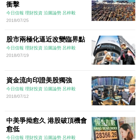
衝擊
今日信報
理財投資
沿圖論勢
呂梓毅
2018/07/25
股市兩極化逼近改變臨界點
今日信報
理財投資
沿圖論勢
呂梓毅
2018/07/19
資金流向印證美股獨強
今日信報
理財投資
沿圖論勢
呂梓毅
2018/07/12
中美爭拗愈久 港股破頂機會
愈低
今日信報
理財投資
沿圖論勢
呂梓毅