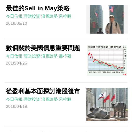
最佳的Sell in May策略
今日信報
理財投資
沿圖論勢
呂梓毅
2018/05/10
數個關於美國債息重要問題
今日信報
理財投資
沿圖論勢
呂梓毅
2018/04/26
從盈利基本面探討港股後市
今日信報
理財投資
沿圖論勢
呂梓毅
2018/04/19