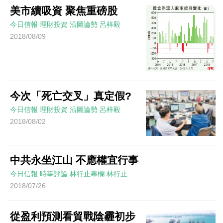
美市續吸資 聚焦重磅股
今日信報
理財投資
沿圖論勢
呂梓毅
2018/08/09
今次「死亡交叉」真定假?
今日信報
理財投資
沿圖論勢
呂梓毅
2018/08/02
中共永坐江山 不應權宜行事
今日信報
時事評論
林行止專欄
林行止
2018/07/26
從盈利預測看貿戰陰霾初步