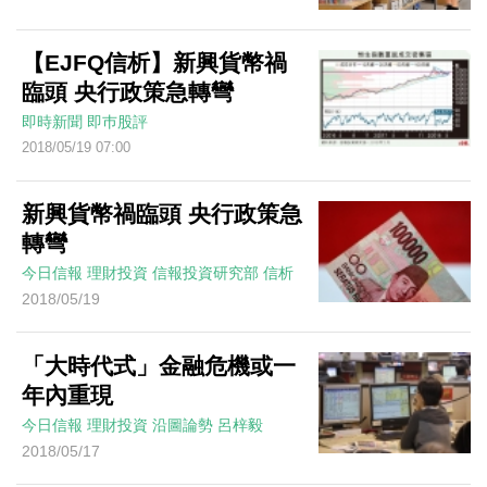
【EJFQ信析】新興貨幣禍
臨頭 央行政策急轉彎
即時新聞
即巿股評
2018/05/19 07:00
新興貨幣禍臨頭 央行政策急
轉彎
今日信報
理財投資
信報投資研究部
信析
2018/05/19
「大時代式」金融危機或一
年內重現
今日信報
理財投資
沿圖論勢
呂梓毅
2018/05/17