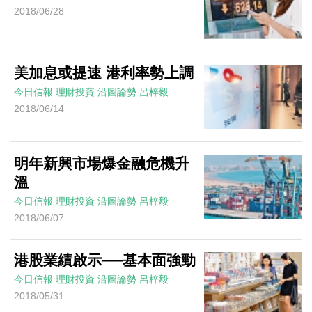
2018/06/28
美加息或提速 港利率勢上調
今日信報
理財投資
沿圖論勢
呂梓毅
2018/06/14
明年新興市場爆金融危機升
溫
今日信報
理財投資
沿圖論勢
呂梓毅
2018/06/07
港股業績啟示──基本面強勁
今日信報
理財投資
沿圖論勢
呂梓毅
2018/05/31