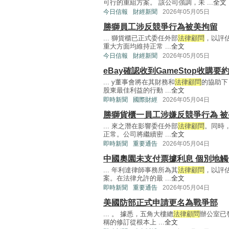
可行的重組方案。 該公司強調，未 ...
全文
今日信報
財經新聞
2026年05月05日
勝獅員工涉反競爭行為被美拘留
... 獅貨櫃已正式委任外部
法律顧問
，以評
重大方面均維持正常 ...
全文
今日信報
財經新聞
2026年05月05日
eBay確認收到GameStop收購
... y董事會將在其財務和
法律顧問
的協助下
股東最佳利益的行動 ...
全文
即時新聞
國際財經
2026年05月04日
勝獅貨櫃一員工涉嫌反競爭行為 
... 來之潛在影響委任外部
法律顧問
。同時
正常。公司將繼續密 ...
全文
即時新聞
重要通告
2026年05月04日
中國奧園未支付票據利息 個別地
... 年利達律師事務所為其
法律顧問
，以評
案。在法律允許的最 ...
全文
即時新聞
重要通告
2026年05月04日
美國防部正式申請更名為戰爭部
... 。 據悉，五角大樓總
法律顧問
辦公室已
稱的修訂從根本上 ...
全文