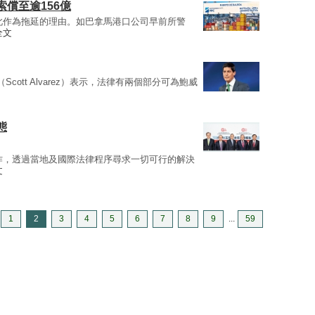
償至逾156億
此作為拖延的理由。如巴拿馬港口公司早前所警
全文
Scott Alvarez）表示，法律有兩個部分可為鮑威
日
態
作，透過當地及國際法律程序尋求一切可行的解決
文
1
2
3
4
5
6
7
8
9
...
59