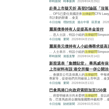
即時新聞
時事脈搏
2026年04月29日
赴美上市疑夭折 高登討論區「沒落
... OPS已委任美國證券
法律顧問
CFN L
市計劃的餅畫 ...
全文
今日信報
理財投資
逃出中環
區景連
202
麗展債券持有人促提高本金首付
... 息人士說，特設小組的
法律顧問
Simpso
今日信報
要聞
2026年04月15日
麗展美元債持有人小組傳尋求提高
... 人士表示，特設小組的
法律顧問
Simpso
即時新聞
港股直擊
2026年04月14日
新股退表「集體貼堂」 畢馬威有保
上市材料有誤 港交所擬一併公開涉
... 會擴至公司及保薦人的
法律顧問
、申報
專家等，促使他們共同確保上市申請 ...
全
今日信報
要聞
2026年04月13日
巴拿馬港口向政府索賠加至156億
... 府曾明確表示尚未委聘
法律顧問
，並以
告，巴拿馬政府企圖拖慢國際仲裁程序 ...
今日信報
財經新聞
2026年03月26日