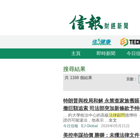
主頁
即時新聞
今日
搜尋結果
共 1168 個結果
頁數：
特朗普與稅局和解 永禁查家族舊賬
撤巨額追索 司法部突加新條款予特
... 約大學稅法中心的高級
法律顧問
德博特（
證仍可能違法，他表示 ...
全文
今日信報
EJ Global
2026年05月21日
美控串謀抬價 勝獅：未獲法律文件