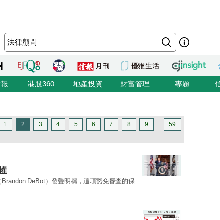
信報
港股360
地產投資
財富管理
專題
1
2
3
4
5
6
7
8
9
...
59
權
Brandon DeBot）發聲明稱，這項豁免審查的保