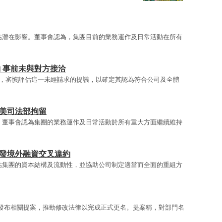
估潛在影響。董事會認為，集團目前的業務運作及日常活動在所有
要約 事前未與對方接洽
，審慎評估這一未經請求的提議，以確定其認為符合公司及全體
被美司法部拘留
，董事會認為集團的業務運作及日常活動於所有重大方面繼續維持
觸發境外融資交叉違約
估集團的資本結構及流動性，並協助公司制定適當而全面的重組方
發布相關提案，推動修改法律以完成正式更名。提案稱，對部門名