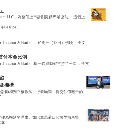
」
awyers LLC，為整個上市計劃提供專業協助。 這個上
6年04月24日
n Thacher & Bartlett，於周一（13日）傍晚 ...
全文
首付本金比例
n Thacher & Bartlett周一晚些時候主持了一次 ...
全文
留
及機構
會計師和獨立核數師、行業顧問、提交估值報告的
文
此作為拖延的理由。如巴拿馬港口公司早前所警
全文