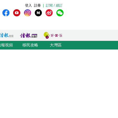
登入
註冊
|
訂閱 / 續訂
信報視頻
移民攻略
大灣區