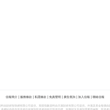
|
|
|
|
|
|
信報簡介
服務條款
私隱條款
免責聲明
廣告查詢
加入信報
聯絡信報
資料由財經智珠網有限公司提供。期貨指數資料由天滙財經有限公司提供。外滙及黃金報價由
，本網站內容亦並非就任何個別投資者的特定投資目標、財務狀況及個別需要而編製。投資者