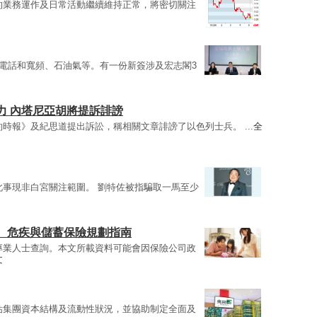
的業務運作及日常活動繼續維持正常，將密切關注
電話和寬頻、石油氣等。有一份新簽涉及宏志閣3
力 內塔尼亞胡將提訴誹謗
時報》及紀思道提出訴訟，稱相關文章誹謗了以色列士兵。 ...
全
此事現非白宮關注範圍。 劉特佐被指騙取一馬至少
、危疾與儲蓄保險規劃指南
專業人士查詢。本文所載資料可能會因保險公司政
文
估集團資本結構及流動性狀況，並協助制定全面及