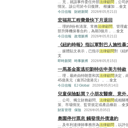
... 充，就該事件委任外部
法律顧問
，公司
情況。該公司於今日復牌。 根據加 ...
全文
今日信報
財經新聞
2026年05月21日
宏福苑工程費最快下月退回
... 理的8份有清潔、常務
法律顧問
、管理處
部升降機保養合約，為期3個月， ...
全文
今日信報
政壇脈搏
2026年05月21日
《紐約時報》指以軍對巴人施性暴
... 媒體貼文表示，已指示
法律顧問
對《紐約
文
即時新聞
時事脈搏
2026年05月15日
一馬基金案逃犯劉特佐申美方特赦
... 理，最終由特朗普和其
法律顧問
決定，
45億美元（逾352億港元）， ...
全文
今日信報
EJ Global
2026年05月14日
兒童保險點買？小朋友醫療、意外
... 公司、獨立財務顧問、
法律顧問
或相關
策、市場情況、監管規定或產品條款 ...
全
財富管理
保險
2026年05月05日
奧園停付票息 觸發境外債違約
... 及年利達律師事務所為
法律顧問
，以評