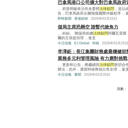
巴拿馬港口公司擴大對巴拿馬政府索
... 府曾明確表示尚未委聘
法律顧問
，並以
告，巴拿馬政府企圖拖慢國際仲裁程序 ...
即時新聞
香港財經
2026年03月25日
儲局主席恐懸空 誰暫代掀角力
... 糾紛。 聯儲局前總
法律顧問
阿爾瓦雷斯（
爾的主張提供理 ...
全文
今日信報
EJ Global
特稿
2026年03月25
李澤鉅：長江集團財務處最穩健狀
業務多元利管理風險 有力應對挑戰
... 更新和公告，將繼續與
法律顧問
密切合
辦法；此外，適當時候將就出售全球 ...
全
今日信報
要聞
2026年03月20日
頁數：