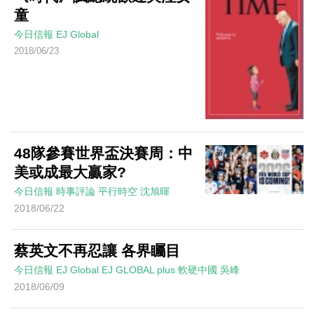
童
今日信報
EJ Global
2018/06/23
48隊參賽世界盃決賽周：中
美或成最大贏家?
今日信報
時事評論
平行時空
沈旭暉
2018/06/22
蔡英文不再忍讓 各界矚目
今日信報
EJ Global
EJ GLOBAL plus 軟硬中國
吳峰
2018/06/09