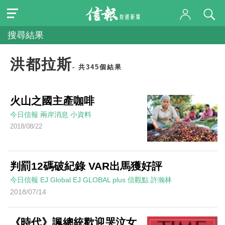
搜尋結果
洪都拉斯
- 共345個結果
火山之國主產咖啡
今日信報
兩岸消息
小資料
2018/08/22
判罰12碼破紀錄 VAR出馬獲好評
今日信報
EJ Global
EJ GLOBAL plus 信觀點
許瀚林
2018/07/14
《時代》諷總統歡迎哭泣女