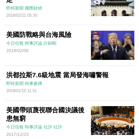
即時新聞
國際財經
2018/02/21 05:30
美國防戰略與台海風險
今日信報
時事評論
許劍昭
2018/02/08
洪都拉斯7.6級地震 當局發海嘯警報
即時新聞
時事脈搏
2018/01/10 11:51
美國帶頭蔑視聯合國決議後
患無窮
今日信報
時事評論
社評
社評
2017/12/23