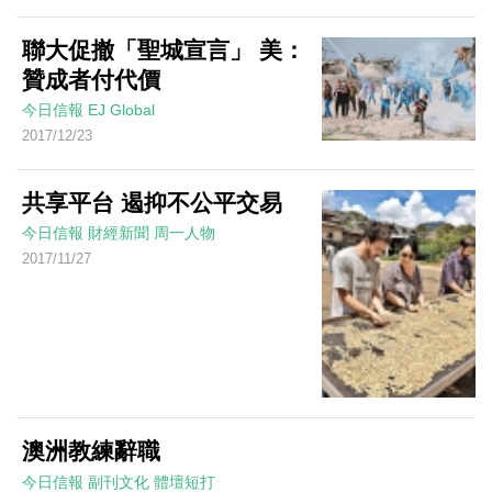
聯大促撤「聖城宣言」 美：
贊成者付代價
今日信報
EJ Global
2017/12/23
共享平台 遏抑不公平交易
今日信報
財經新聞
周一人物
2017/11/27
澳洲教練辭職
今日信報
副刊文化
體壇短打