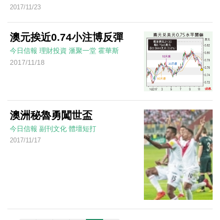
2017/11/23
澳元挨近0.74小注博反彈
今日信報
理財投資
滙聚一堂
霍華斯
2017/11/18
澳洲秘魯勇闖世盃
今日信報
副刊文化
體壇短打
2017/11/17