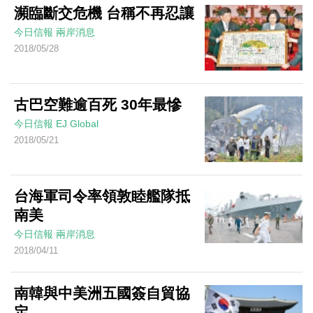
瀕臨斷交危機 台稱不再忍讓
今日信報
兩岸消息
2018/05/28
古巴空難逾百死 30年最慘
今日信報
EJ Global
2018/05/21
台海軍司令率領敦睦艦隊抵
南美
今日信報
兩岸消息
2018/04/11
南韓與中美洲五國簽自貿協
定