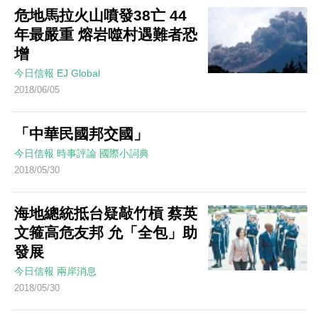
危地馬拉火山噴發38亡 44
年最嚴重 熔岩噬村遇難者恐
增
今日信報
EJ Global
2018/06/05
「中華民國邦交國」
今日信報
時事評論
國際小詞典
2018/05/30
海地總統抵台疑敲竹槓 蔡英
文箍高危友邦 允「全包」助
發展
今日信報
兩岸消息
2018/05/30