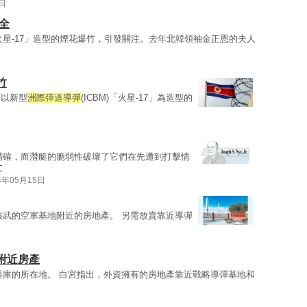
1日
全
火星-17」造型的煙花爆竹，引發關注。去年北韓領袖金正恩的夫人
竹
出以新型
洲際彈道導彈
(ICBM)「火星-17」為造型的
精確，而潛艇的脆弱性破壞了它們在先遭到打擊情
文
4年05月15日
核武的空軍基地附近的房地產。 另需放賣靠近導彈
附近房產
器庫的所在地。 白宮指出，外資擁有的房地產靠近戰略導彈基地和