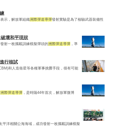
練
會表示，解放軍組織
洲際彈道導彈
發射實驗是為了檢驗武器裝備性
:破壞和平現狀
功發射一枚攜載訓練模擬彈頭的
洲際彈道導彈
，準
後進行核試
ICBM)和人造衞星等各種軍事挑釁手段，很有可能
射
洲際彈道導彈
，是時隔44年首次，解放軍微博
向太平洋相關公海海域，成功發射一枚攜載訓練模擬