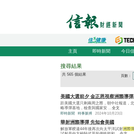
主頁
即時新聞
今日
搜尋結果
共 565 個結果
頁數：
美國大選前夕 金正恩視察洲際導彈
距美國大選只剩兩周之際，朝中社報道，
略導彈基地，檢查與國家安 ...
全文
即時新聞
時事脈搏
2024年10月23日
華射洲際導彈 先知會美國
解放軍睽違44年後再次向太平洋試射
洲際
試射是中方檢驗武器裝備性能和 ...
全文