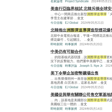
名家論壇
Project Syndicate
2024年05月2
美進行亞臨界核試 北韓斥損全球安
... 中心一間商店推出新型
洲際彈道導彈
「
李雪主在建軍節 ...
全文
今日信報
EJ Global
2024年05月21日
北韓推出
洲際彈道導彈
造型煙花爆
北韓中央電視台報道，平壤一間煙花店推
煙花爆竹，引起關注。 ...
全文
即時新聞
時事脈搏
2024年05月20日
中美仍有可能合作
... 的陸基核武器辯護，說
洲際彈道導彈
更
況下的反擊能力。他們重申美國早已 ...
全
今日信報
時事評論
Joseph S. Nye Jr.
202
美下令華企加密幣礦場出售
... 出售懷俄明州一座存放
洲際彈道導彈
和
基地房產 白宮表示，這家名為M ...
全文
今日信報
EJ Global
2024年05月15日
美國促與華有關聯公司售空軍基地
... 內，該基地是美國部分
洲際彈道導彈
武
美國核三位一體的 ...
全文
即時新聞
時事脈搏
2024年05月14日