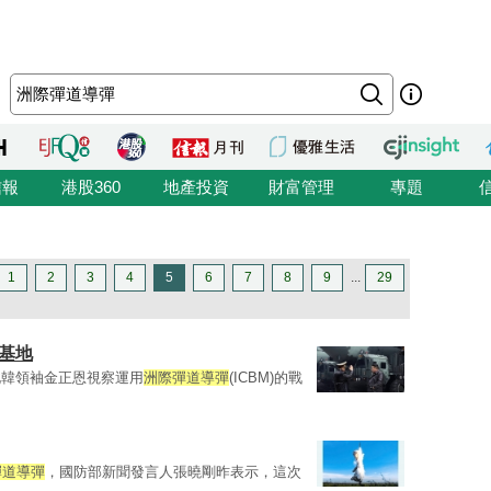
信報
港股360
地產投資
財富管理
專題
1
2
3
4
5
6
7
8
9
...
29
基地
北韓領袖金正恩視察運用
洲際彈道導彈
(ICBM)的戰
彈道導彈
，國防部新聞發言人張曉剛昨表示，這次