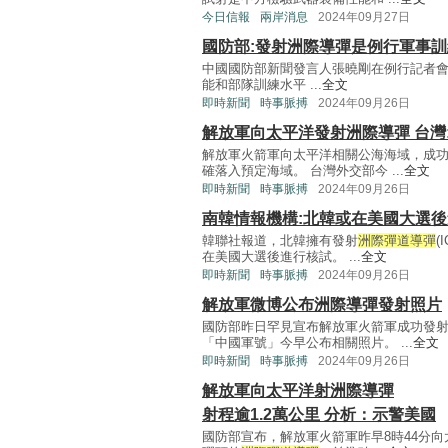
今日信報
兩岸消息
2024年09月27日
國防部:發射洲際導彈是例行軍事訓
中國國防部新聞發言人張曉剛在例行記者
能和部隊訓練水平 ...
全文
即時新聞
時事脈搏
2024年09月26日
解放軍向太平洋發射洲際導彈 台灣
解放軍火箭軍向太平洋相關公海海域，成
確落入預定海域。 台灣外交部今 ...
全文
即時新聞
時事脈搏
2024年09月26日
南韓情報機構:北韓或在美國大選
韓聯社報道，北韓擁有發射
洲際彈道導彈
(
在美國大選後進行核試。 ...
全文
即時新聞
時事脈搏
2024年09月26日
解放軍微博公布洲際導彈發射照片
國防部昨日罕見宣布解放軍火箭軍成功發
「中國軍號」今早公布相關照片。 ...
全文
即時新聞
時事脈搏
2024年09月26日
解放軍向太平洋射洲際導彈
射程逾1.2萬公里 分析：示警美國
國防部宣布，解放軍火箭軍昨早8時44分