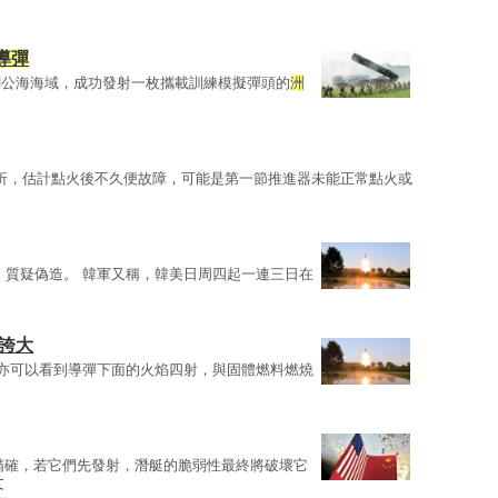
導彈
關公海海域，成功發射一枚攜載訓練模擬彈頭的
洲
折，估計點火後不久便故障，可能是第一節推進器未能正常點火或
日
，質疑偽造。 韓軍又稱，韓美日周四起一連三日在
誇大
亦可以看到導彈下面的火焰四射，與固體燃料燃燒
精確，若它們先發射，潛艇的脆弱性最終將破壞它
文