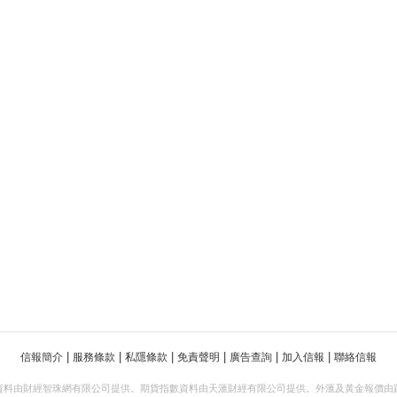
|
|
|
|
|
|
信報簡介
服務條款
私隱條款
免責聲明
廣告查詢
加入信報
聯絡信報
資料由財經智珠網有限公司提供。期貨指數資料由天滙財經有限公司提供。外滙及黃金報價由