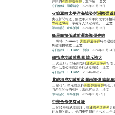
彈頭的
洲際彈道導彈
，並準確 ...
全文
今日信報
兩岸消息
2024年09月26日
火箭軍向太平洋海域發射
洲際彈道
央視新聞報道，解放軍火箭軍向太平洋相
際彈道導彈
，準確落入預定海域。 ...
全文
即時新聞
時事脈搏
2024年09月25日
衞星圖揭俄試射洲際導彈失敗
... 馬特（Sarmat）
洲際彈道導彈
時再遇挫
災難性機械故 ...
全文
今日信報
EJ Global
簡訊
2024年09月24
朝指成功試射導彈 韓斥誇大
... 火星17」型液態燃料
洲際彈道導彈
相似
濟州以南公海首次舉行涵蓋海陸 ...
全文
今日信報
EJ Global
2024年06月28日
北韓稱成功試射多彈頭導彈 南韓稱
... 星-17」型液體燃料
洲際彈道導彈
相似，
時產生的火焰相同，因此有意見 ...
全文
即時新聞
時事脈搏
2024年06月27日
中美合作仍有可能
... 的陸基核武器辯護，說
洲際彈道導彈
更
們反擊的能力。他們重申我們早已耳 ...
全