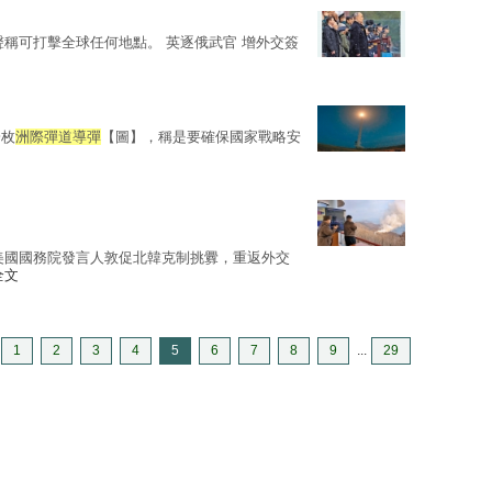
聲稱可打擊全球任何地點。 英逐俄武官 增外交簽
一枚
洲際彈道導彈
【圖】，稱是要確保國家戰略安
美國國務院發言人敦促北韓克制挑釁，重返外交
全文
1
2
3
4
5
6
7
8
9
...
29