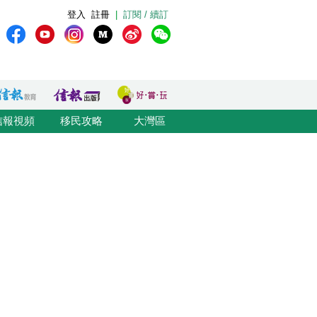
登入
註冊
|
訂閱 / 續訂
信報視頻
移民攻略
大灣區