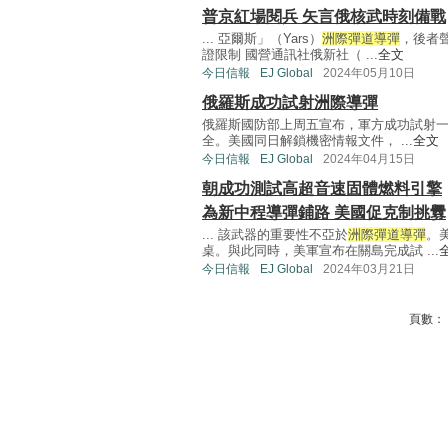
普京紅場閱兵 矢言俄核武時刻備戰
... 亞爾斯」（Yars）
洲際彈道導彈
，後者
證限制 國營通訊社俄新社（ ...
全文
今日信報
EJ Global
2024年05月10日
俄羅斯成功試射洲際導彈
俄羅斯國防部上周五宣布，軍方成功試射
全。美國同日解鎖機密情報文件， ...
全文
今日信報
EJ Global
2024年04月15日
朝成功測試高超音速固體燃料引擎
為新中程導彈鋪路 美國促克制挑釁
... 該武器的重要性不亞於
洲際彈道導彈
。
桌。與此同時，美軍宣布在關島完成試 ...
今日信報
EJ Global
2024年03月21日
頁數：