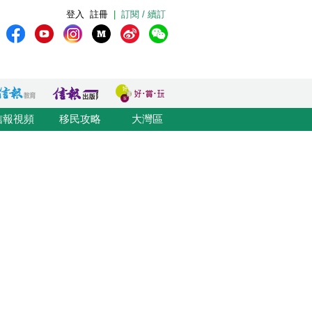
登入
註冊
|
訂閱 / 續訂
信報視頻
移民攻略
大灣區