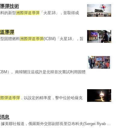
際導彈技術
燃料的新型
洲際彈道導彈
「火星18」，並取得成
道導彈
新型固體燃料
洲際彈道導彈
(ICBM)「火星18」，旨
ICBM）。南韓關注這或許是北韓首次嘗試利用固體
洲際彈道導彈
，以設定的精準度，擊中位於哈薩克
關消息
據美聯社報道，俄羅斯外交部副部長里亞布科夫(Sergei Ryab ...