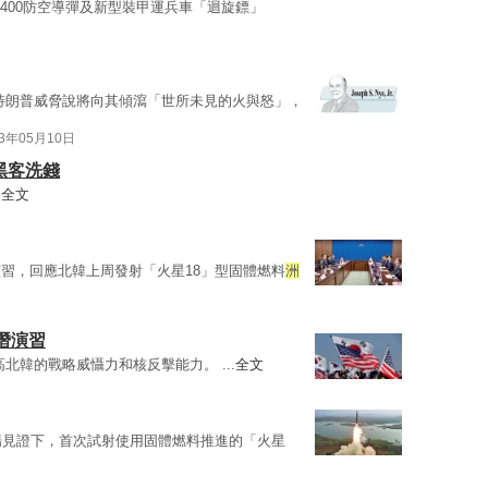
S400防空導彈及新型裝甲運兵車「迴旋鏢」
特朗普威脅說將向其傾瀉「世所未見的火與怒」，
23年05月10日
黑客洗錢
.
全文
習，回應北韓上周發射「火星18」型固體燃料
洲
潛演習
高北韓的戰略威懾力和核反擊能力。 ...
全文
場見證下，首次試射使用固體燃料推進的「火星