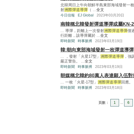
北韓周日上午向朝鮮半島東部海域發射一
射
洲際彈道導彈
（ ...
全文
今日信報
EJ Global
2023年03月20日
南韓稱北韓發射彈道導彈或屬KN-2
... 導彈，距離上一次發射
洲際彈道導彈
僅
行距離，該導彈屬於 ...
全文
即時新聞
時事脈搏
2023年03月19日
韓:朝向東部海域發射一枚彈道導彈
... ，發射「火星17型」
洲際彈道導彈
，強
嚴正警告。 ...
全文
即時新聞
時事脈搏
2023年03月19日
朝媒稱北韓約80萬人表達願入伍對
... 一枚「火星-17型」
洲際彈道導彈
回應。 .
即時新聞
時事脈搏
2023年03月18日
頁數：
1
...
6