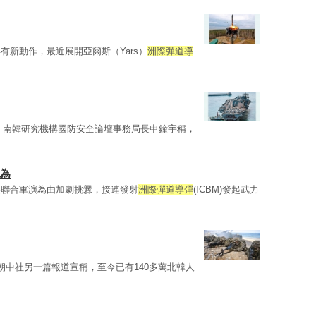
新動作，最近展開亞爾斯（Yars）
洲際彈道導
。南韓研究機構國防安全論壇事務局長申鐘宇稱，
為
美聯合軍演為由加劇挑釁，接連發射
洲際彈道導彈
(ICBM)發起武力
 朝中社另一篇報道宣稱，至今已有140多萬北韓人