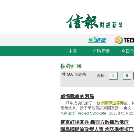
主頁
即時新聞
今日
搜尋結果
共 566 個結果
頁數：
1
...
6
威懾戰略的困局
... 17年成功試射了一枚
洲際彈道導彈
後，
毫無效果。接下來他嘗試展開直接 ...
全文
名家論壇
Project Syndicate
2023年05月2
普京紅場閱兵 轟西方散播恐俄症
諷烏國民淪政變人質 承諾保衞頓巴