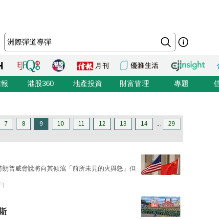
信報
港股360
地產投資
財富管理
專題
7
8
9
10
11
12
13
14
...
29
特朗普威脅說將向其傾瀉「前所未見的火與怒」但
2日
斯