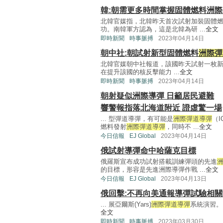
韓:朝需更多時間掌握固體燃料洲
北韓官媒指，北韓昨天首次試射加裝固體
功。南韓軍方認為，這是北韓為研 ...
全文
即時新聞
時事脈搏
2023年04月14日
朝中社:朝試射新型固體燃料
洲際彈
北韓官媒朝中社報道，該國昨天試射一枚
在提升該國的核反擊能力 ...
全文
即時新聞
時事脈搏
2023年04月14日
朝射疑似洲際導彈 日籲居民避難
響警報指落北海道附近 證虛驚一場
... 型彈道導彈，有可能是
洲際彈道導彈
（
燃料發射
洲際彈道導彈
，同時不 ...
全文
今日信報
EJ Global
2023年04月14日
俄試射導彈命中哈薩克目標
俄羅斯宣布成功試射搭載訓練彈頭的先進
的目標，形容是先進洲際導彈作戰 ...
全文
今日信報
EJ Global
2023年04月13日
俄回擊:不再向美通報導彈試驗相
... 展亞爾斯(Yars)
洲際彈道導彈
系統演習。 
全文
即時新聞
時事脈搏
2023年03月30日