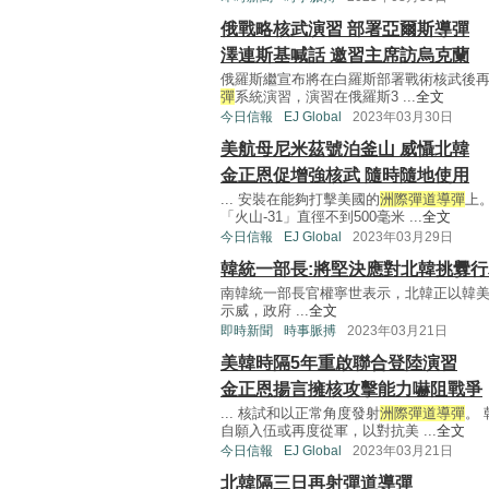
俄戰略核武演習 部署亞爾斯導彈
澤連斯基喊話 邀習主席訪烏克蘭
俄羅斯繼宣布將在白羅斯部署戰術核武後再有
彈
系統演習，演習在俄羅斯3 ...
全文
今日信報
EJ Global
2023年03月30日
美航母尼米茲號泊釜山 威懾北韓
金正恩促增強核武 隨時隨地使用
... 安裝在能夠打擊美國的
洲際彈道導彈
上
「火山-31」直徑不到500毫米 ...
全文
今日信報
EJ Global
2023年03月29日
韓統一部長:將堅決應對北韓挑釁行
南韓統一部長官權寧世表示，北韓正以韓
示威，政府 ...
全文
即時新聞
時事脈搏
2023年03月21日
美韓時隔5年重啟聯合登陸演習
金正恩揚言擁核攻擊能力嚇阻戰爭
... 核試和以正常角度發射
洲際彈道導彈
。
自願入伍或再度從軍，以對抗美 ...
全文
今日信報
EJ Global
2023年03月21日
北韓隔三日再射彈道導彈