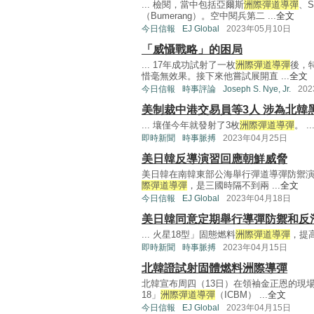
... 檢閱，當中包括亞爾斯
洲際彈道導彈
、
（Bumerang）。空中閱兵第二 ...
全文
今日信報
EJ Global
2023年05月10日
「威懾戰略」的困局
... 17年成功試射了一枚
洲際彈道導彈
後，
惜毫無效果。接下來他嘗試展開直 ...
全文
今日信報
時事評論
Joseph S. Nye, Jr.
20
美制裁中港交易員等3人 涉為北韓
... 壤僅今年就發射了3枚
洲際彈道導彈
。 ..
即時新聞
時事脈搏
2023年04月25日
美日韓反導演習回應朝鮮威脅
美日韓在南韓東部公海舉行彈道導彈防禦演
際彈道導彈
，是三國時隔不到兩 ...
全文
今日信報
EJ Global
2023年04月18日
美日韓同意定期舉行導彈防禦和反
... 火星18型」固態燃料
洲際彈道導彈
，提
即時新聞
時事脈搏
2023年04月15日
北韓證試射固體燃料洲際導彈
北韓宣布周四（13日）在領袖金正恩的現
18」
洲際彈道導彈
（ICBM） ...
全文
今日信報
EJ Global
2023年04月15日