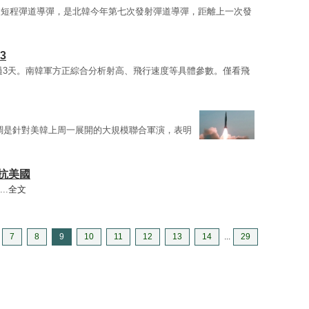
枚短程彈道導彈，是北韓今年第七次發射彈道導彈，距離上一次發
3
過3天。南韓軍方正綜合分析射高、飛行速度等具體參數。僅看飛
調是針對美韓上周一展開的大規模聯合軍演，表明
抗美國
..
全文
7
8
9
10
11
12
13
14
...
29