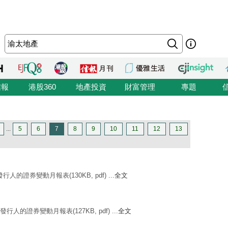
信報
港股360
地產投資
財富管理
專題
...
5
6
7
8
9
10
11
12
13
發行人的證券變動月報表(130KB, pdf) ...
全文
份發行人的證券變動月報表(127KB, pdf) ...
全文