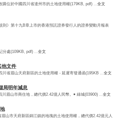
止收購位於中國四川省達州市的土地使用權(179KB, pdf) ...
全文
《上市規則》第十九B章上市的香港預託證券發行人的證券變動月報表
109KB, pdf) ...
全文
或其他文件
國四川省眉山天府新區的土地使用權 - 延遲寄發通函(195KB ...
全文
儲局明年減息
得四川眉山市商住地，總代價2.42億人民幣。￭ 綠城(03900) ...
全文
住地
四川省眉山市天府新區錦江鎮的地塊的土地使用權，總代價2.42億元人