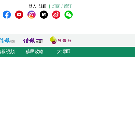
登入
註冊
|
訂閱 / 續訂
信報視頻
移民攻略
大灣區