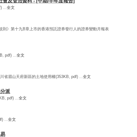
、社會及管治資料 - [中期/半年度報告]
 ...
全文
《上市規則》第十九B章上市的香港預託證券發行人的證券變動月報表
df) ...
全文
川省眉山天府新區的土地使用權(353KB, pdf) ...
全文
息或分派
 pdf) ...
全文
 ...
全文
交易