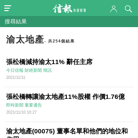
搜尋結果
渝太地產
- 共254個結果
張松橋減持渝太11% 辭任主席
今日信報
財經新聞
簡訊
2021/11/11
張松橋轉讓渝太地產11%股權 作價1.76億
即時新聞
重要通告
2021/11/10 10:27
渝太地產(00075) 董事名單和他們的地位和