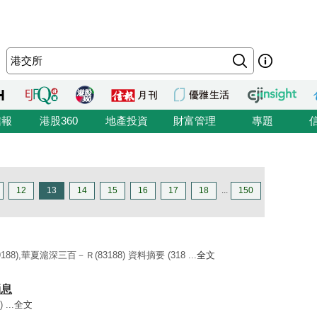
信報
港股360
地產投資
財富管理
專題
12
13
14
15
16
17
18
...
150
8),華夏滬深三百－Ｒ(83188) 資料摘要 (318 ...
全文
消息
...
全文