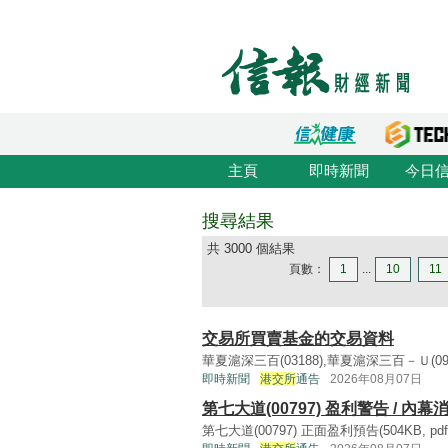
主頁
即時新聞
今日
搜尋結果
共 3000 個結果
頁數：
1
...
10
11
交易所買賣基金的交易資料
華夏滬深三百(03188),華夏滬深三百－Ｕ(0918
即時新聞
港交所
通告
2026年08月07日
第七大道(00797) 盈利警告 / 內幕
第七大道(00797) 正面盈利預告(504KB, pdf) 