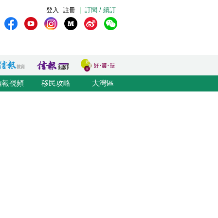
登入
註冊
|
訂閱 / 續訂
信報視頻
移民攻略
大灣區