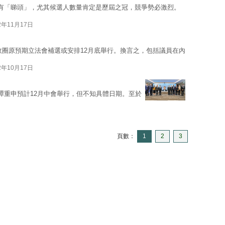
有「睇頭」，尤其候選人數量肯定是歷屆之冠，競爭勢必激烈。
2年11月17日
政圈原預期立法會補選或安排12月底舉行。換言之，包括議員在內
2年10月17日
譚重申預計12月中會舉行，但不知具體日期。至於
頁數：
1
2
3