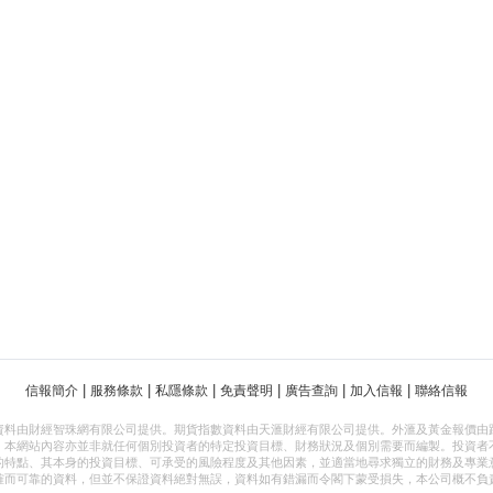
|
|
|
|
|
|
信報簡介
服務條款
私隱條款
免責聲明
廣告查詢
加入信報
聯絡信報
資料由財經智珠網有限公司提供。期貨指數資料由天滙財經有限公司提供。外滙及黃金報價由
，本網站內容亦並非就任何個別投資者的特定投資目標、財務狀況及個別需要而編製。投資者
的特點、其本身的投資目標、可承受的風險程度及其他因素，並適當地尋求獨立的財務及專業
確而可靠的資料，但並不保證資料絕對無誤，資料如有錯漏而令閣下蒙受損失，本公司概不負