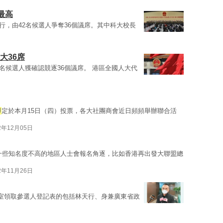
最高
舉行，由42名候選人爭奪36個議席。其中科大校長
大36席
42名候選人獲確認競逐36個議席。 港區全國人大代
舉
定於本月15日（四）投票，各大社團商會近日頻頻舉辦聯合活
2年12月05日
一些知名度不高的地區人士會報名角逐，比如香港再出發大聯盟總
2年11月26日
室領取參選人登記表的包括林天行、身兼廣東省政