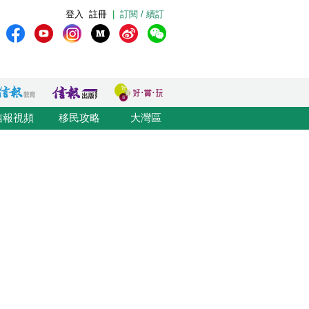
登入
註冊
|
訂閱 / 續訂
信報視頻
移民攻略
大灣區