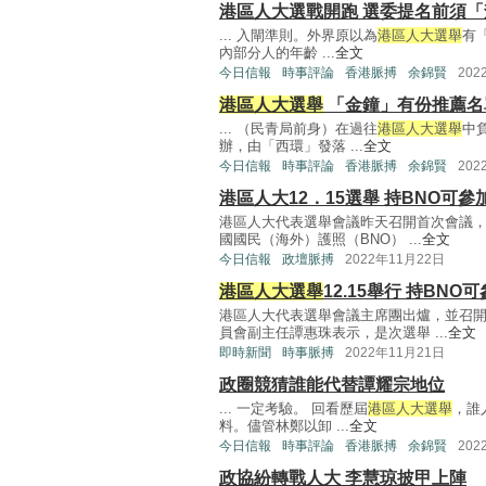
港區人大選戰開跑 選委提名前須「
... 入閘準則。外界原以為
港區人大選舉
有
內部分人的年齡 ...
全文
今日信報
時事評論
香港脈搏
余錦賢
202
港區人大選舉
「金鐘」有份推薦名
... （民青局前身）在過往
港區人大選舉
中
辦，由「西環」發落 ...
全文
今日信報
時事評論
香港脈搏
余錦賢
202
港區人大12．15選舉 持BNO可參
港區人大代表選舉會議昨天召開首次會議，
國國民（海外）護照（BNO） ...
全文
今日信報
政壇脈搏
2022年11月22日
港區人大選舉
12.15舉行 持BNO
港區人大代表選舉會議主席團出爐，並召
員會副主任譚惠珠表示，是次選舉 ...
全文
即時新聞
時事脈搏
2022年11月21日
政圈競猜誰能代替譚耀宗地位
... 一定考驗。 回看歷屆
港區人大選舉
，誰
料。儘管林鄭以卸 ...
全文
今日信報
時事評論
香港脈搏
余錦賢
202
政協紛轉戰人大 李慧琼披甲上陣