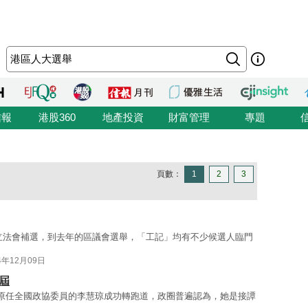
信報
港股360
地產投資
財富管理
專題
頁數：
1
2
3
立法會補選，到去年的區議會選舉，「工記」均有不少候選人臨門
4年12月09日
屆
原任全國政協委員的李慧琼成功轉跑道，政圈普遍認為，她是接譚