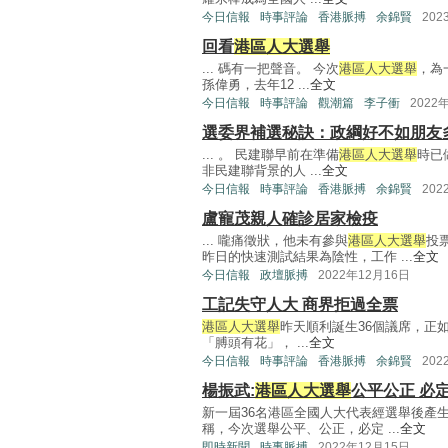
今日信報
時事評論
香港脈搏
余錦賢
202
回看
港區人大選舉
... 碼有一把聲音。 今次
港區人大選舉
，為
孫偉勇，去年12 ...
全文
今日信報
時事評論
觀潮篇
李子衝
2022
選委界補選秘訣：政綱好不如朋友
... 。 民建聯早前在準備
港區人大選舉
時已
非民建聯背景的人 ...
全文
今日信報
時事評論
香港脈搏
余錦賢
202
盧寵茂親人確診居家檢疫
... 嚨痛徵狀，他未有參與
港區人大選舉
投
昨日的快速測試結果為陰性，工作 ...
全文
今日信報
政壇脈搏
2022年12月16日
工記失守人大 商界拒過全票
港區人大選舉
昨天順利誕生36個議席，正
「膊頭有花」， ...
全文
今日信報
時事評論
香港脈搏
余錦賢
202
楊振武:
港區人大選舉
公平公正 必
新一屆36名港區全國人大代表經選舉後產
稱，今次選舉公平、公正，必定 ...
全文
即時新聞
時事脈搏
2022年12月15日