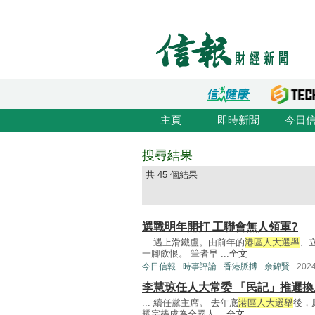
主頁
即時新聞
今日
搜尋結果
共 45 個結果
選戰明年開打 工聯會無人領軍?
... 遇上滑鐵盧。由前年的
港區人大選舉
、
一腳飲恨。 筆者早 ...
全文
今日信報
時事評論
香港脈搏
余錦賢
202
李慧琼任人大常委 「民記」推遲換
... 續任黨主席。 去年底
港區人大選舉
後，
耀宗棒成為全國人 ...
全文