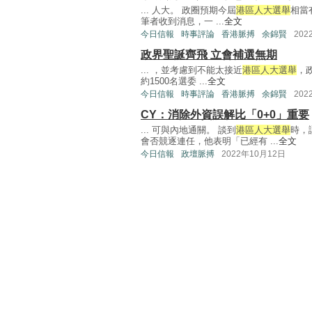
... 人大。 政圈預期今屆
港區人大選舉
相當
筆者收到消息，一 ...
全文
今日信報
時事評論
香港脈搏
余錦賢
202
政界聖誕齊飛 立會補選無期
... ，並考慮到不能太接近
港區人大選舉
，
約1500名選委 ...
全文
今日信報
時事評論
香港脈搏
余錦賢
202
CY：消除外資誤解比「0+0」重要
... 可與內地通關。 談到
港區人大選舉
時，
會否競逐連任，他表明「已經有 ...
全文
今日信報
政壇脈搏
2022年10月12日