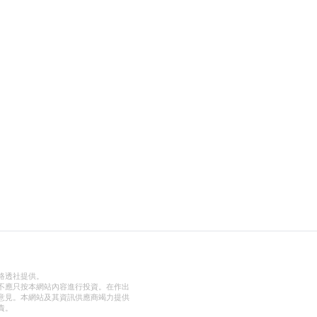
路透社提供。
不應只按本網站內容進行投資。在作出
意見。本網站及其資訊供應商竭力提供
責。