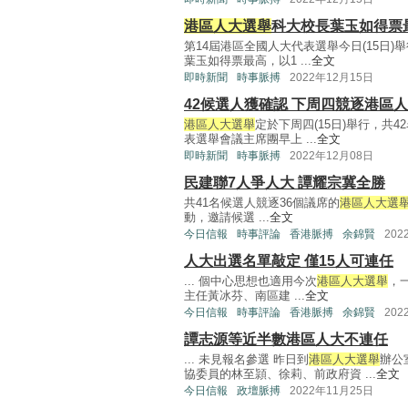
港區人大選舉
科大校長葉玉如得票
第14屆港區全國人大代表選舉今日(15日)
葉玉如得票最高，以1 ...
全文
即時新聞
時事脈搏
2022年12月15日
42候選人獲確認 下周四競逐港區人
港區人大選舉
定於下周四(15日)舉行，共
表選舉會議主席團早上 ...
全文
即時新聞
時事脈搏
2022年12月08日
民建聯7人爭人大 譚耀宗冀全勝
共41名候選人競逐36個議席的
港區人大選
動，邀請候選 ...
全文
今日信報
時事評論
香港脈搏
余錦賢
202
人大出選名單敲定 僅15人可連任
... 個中心思想也適用今次
港區人大選舉
，
主任黃冰芬、南區建 ...
全文
今日信報
時事評論
香港脈搏
余錦賢
202
譚志源等近半數港區人大不連任
... 未見報名參選 昨日到
港區人大選舉
辦公
協委員的林至頴、徐莉、前政府資 ...
全文
今日信報
政壇脈搏
2022年11月25日