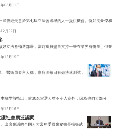
3年03月11日
一些曾經失意於第七屆立法會選舉的人士提供機會。例如沈豪傑和
年12月22日
多
做好立法會補選部署，當時黨員盡量支持一些在業界有份量、但並
2年12月19日
票。 醫衞局發言人稱，盧寵茂每日有做快速測試，
如本欄早前指出，前30名當選人並不令人意外，因為他們大部分
2年12月16日
定獲社會廣泛認同
生。出席會議的全國人大常務委員會秘書長楊振武