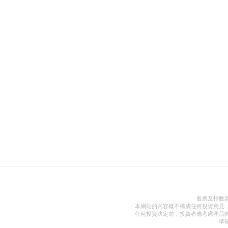
股票及指數
本網站的內容概不構成任何投資意見
任何投資決定前，投資者應考慮產品
準