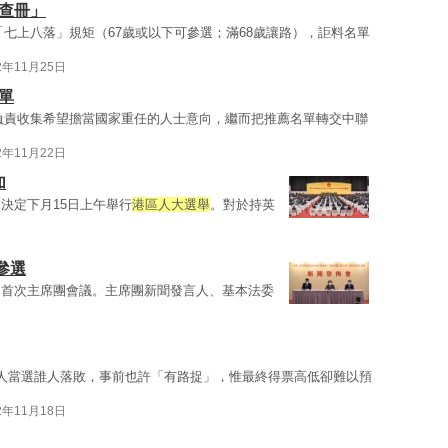
查冊」
「七上八落」規矩（67歲或以下可參選；滿68歲讓路），詎料名單
2年11月25日
單
負責收集希望擔當國家重任的人士意向，繼而把推薦名單轉交中聯
2年11月22日
加
決定下月15日上午舉行
港區人大選舉
。對於持英
可參選
開首次主席團會議。主席團新聞發言人、基本法委
人當選誰人落敗，事前也許「有路捉」，惟最終得票高低卻難以預
2年11月18日