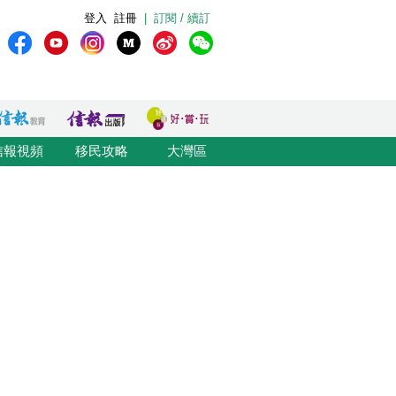
登入
註冊
|
訂閱 / 續訂
信報視頻
移民攻略
大灣區