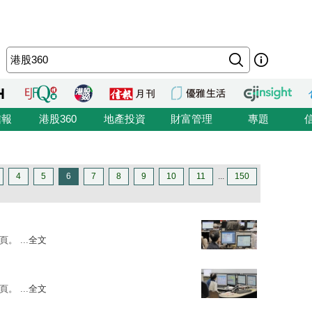
信報
港股360
地產投資
財富管理
專題
4
5
6
7
8
9
10
11
...
150
。 ...
全文
。 ...
全文