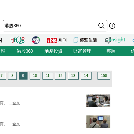
信報
港股360
地產投資
財富管理
專題
7
8
9
10
11
12
13
14
...
150
。 ...
全文
。 ...
全文