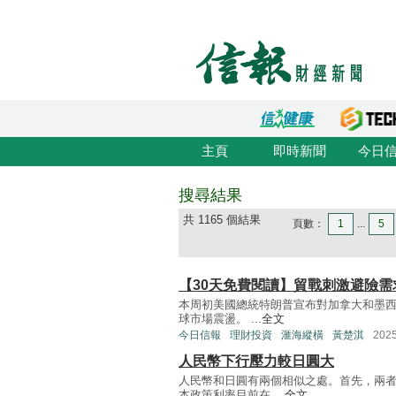
主頁
即時新聞
今日
搜尋結果
共 1165 個結果
頁數：
1
...
5
【30天免費閱讀】貿戰刺激避險需
本周初美國總統特朗普宣布對加拿大和墨西
球市場震盪。 ...
全文
今日信報
理財投資
滙海縱橫
黃楚淇
202
人民幣下行壓力較日圓大
人民幣和日圓有兩個相似之處。首先，兩
本政策利率目前在 ...
全文