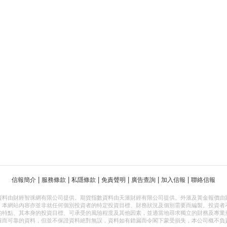
|
|
|
|
|
|
信報簡介
服務條款
私隱條款
免責聲明
廣告查詢
加入信報
聯絡信報
資料由財經智珠網有限公司提供。期貨指數資料由天滙財經有限公司提供。外滙及黃金報價由
，本網站內容亦並非就任何個別投資者的特定投資目標、財務狀況及個別需要而編製。投資者
的特點、其本身的投資目標、可承受的風險程度及其他因素，並適當地尋求獨立的財務及專業
確而可靠的資料，但並不保證資料絕對無誤，資料如有錯漏而令閣下蒙受損失，本公司概不負