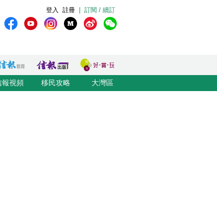
登入
註冊
|
訂閱 / 續訂
信報視頻
移民攻略
大灣區