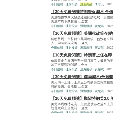
今日信報
理財投資
滙金商品
李若凡
202
【30天免費閱讀特朗普促減息 金價
美滙指數本周大致是延續回調走勢，美國
美滙本周下跌超過 ...
全文
今日信報
理財投資
滙海縱橫
黃楚淇
202
【30天免費閱讀】美關稅政策存變
特朗普周一宣誓就任美國總統，他沒有立
入，同時新政府將 ...
全文
今日信報
理財投資
滙海縱橫
黃楚淇
202
【30天免費閱讀】特朗普上任在即
倫敦黃金在周四升至一個月高位，最新的
加了市場對聯儲局 ...
全文
今日信報
理財投資
滙海縱橫
黃楚淇
202
【30天免費閱讀】儲局減息步伐趨
美元周一上漲，上周五公布的美國就業報
息的疑慮。美滙指 ...
全文
今日信報
理財投資
滙海縱橫
黃楚淇
202
【30天免費閱讀】觀望特朗普2.0
美元本周維持走高，主要是債券收益率上
朗普政府上台後關 ...
全文
今日信報
理財投資
滙海縱橫
黃楚淇
202