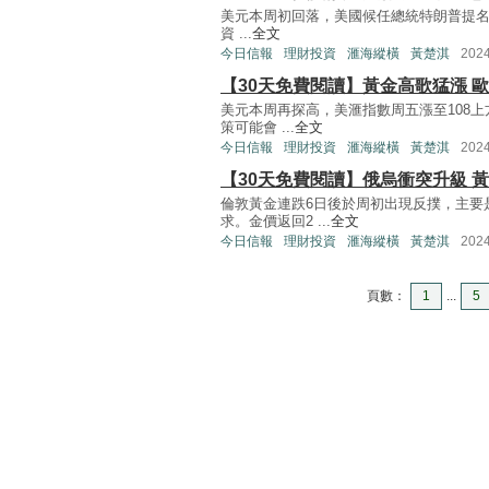
美元本周初回落，美國候任總統特朗普提名知名
資 ...
全文
今日信報
理財投資
滙海縱橫
黃楚淇
202
【30天免費閱讀】黃金高歌猛漲 
美元本周再探高，美滙指數周五漲至108上
策可能會 ...
全文
今日信報
理財投資
滙海縱橫
黃楚淇
202
【30天免費閱讀】俄烏衝突升級 
倫敦黃金連跌6日後於周初出現反撲，主要
求。金價返回2 ...
全文
今日信報
理財投資
滙海縱橫
黃楚淇
202
頁數：
1
...
5