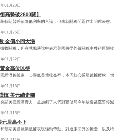
5年01月28日
衝高勢破2800關】
總統特朗普呼籲降低利率的言論，但未就關稅問題作出明確表態。
5年01月25日
數 金價小回大漲
即徵收關稅，但在就職演說中表示美國將從外貿關稅中獲得巨額收
5年01月22日
 黃金高位以待
美國經濟數據進一步壓低美債收益率，本周核心通脹數據疲軟，增
5年01月18日
謹慎 美元續走穩
告突顯美國經濟實力，並加劇了人們對聯儲局今年放慢甚至暫停減
5年01月15日
 美元居高不下
升和預期美國就業數據表現強勁帶動。對通脹回升的擔憂，以及特
5年01月11日