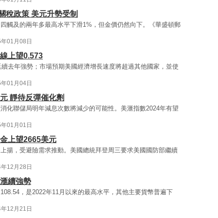
關稅政策 美元升勢受制
四觸及的兩年多最高水平下滑1%，但金價仍然向下。《華盛頓郵
5年01月08日
上望0.573
，延續去年強勢；市場預期美國經濟增長速度將超過其他國家，並使
5年01月04日
美元 靜待反彈催化劑
消化聯儲局明年減息次數將減少的可能性。美滙指數2024年有望
5年01月01日
金上望2665美元
為上揚，受避險需求推動。美國總統拜登周三要求美國國防部繼續
4年12月28日
美滙續強勢
8.54，是2022年11月以來的最高水平，其他主要貨幣普遍下
4年12月21日