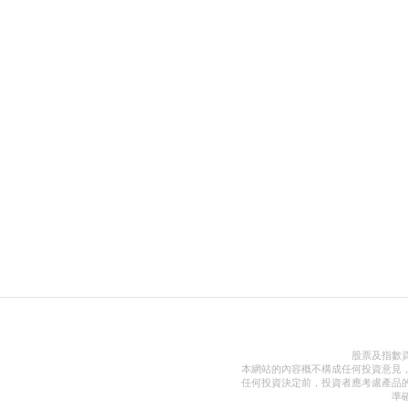
股票及指數
本網站的內容概不構成任何投資意見
任何投資決定前，投資者應考慮產品
準