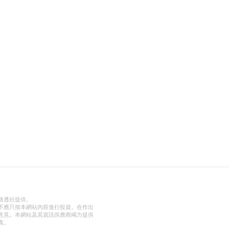
路透社提供。
不應只按本網站內容進行投資。在作出
意見。本網站及其資訊供應商竭力提供
責。