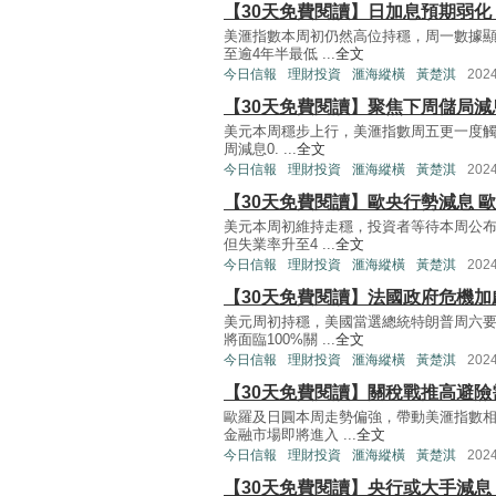
【30天免費閱讀】日加息預期弱化
美滙指數本周初仍然高位持穩，周一數據顯
至逾4年半最低 ...
全文
今日信報
理財投資
滙海縱橫
黃楚淇
202
【30天免費閱讀】聚焦下周儲局減
美元本周穩步上行，美滙指數周五更一度觸及
周減息0. ...
全文
今日信報
理財投資
滙海縱橫
黃楚淇
202
【30天免費閱讀】歐央行勢減息 歐
美元本周初維持走穩，投資者等待本周公布
但失業率升至4 ...
全文
今日信報
理財投資
滙海縱橫
黃楚淇
202
【30天免費閱讀】法國政府危機加
美元周初持穩，美國當選總統特朗普周六
將面臨100%關 ...
全文
今日信報
理財投資
滙海縱橫
黃楚淇
202
【30天免費閱讀】關稅戰推高避險
歐羅及日圓本周走勢偏強，帶動美滙指數
金融市場即將進入 ...
全文
今日信報
理財投資
滙海縱橫
黃楚淇
202
【30天免費閱讀】央行或大手減息