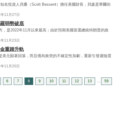
投資人貝桑（Scott Bessent）擔任美國財長，貝森是華爾街
4年11月27日
歐羅弱勢破底
方，是2022年11月以來最高；由於預期美國當選總統特朗普的政
4年11月23日
黃金重踏升軌
是美元顯著回落，而且俄烏衝突的不確定性加劇，重新引發避險需
4年11月20日
6
7
8
9
10
11
12
13
...
59