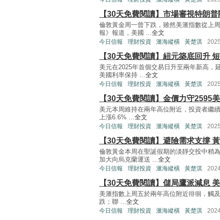
【30天免費閱讀】市場審視特朗普
倫敦黃金周一曾下跌，雖然美滙指數從上周
報》報道，美國 ...
全文
今日信報
理財投資
滙海縱橫
黃楚淇
202
【30天免費閱讀】紐元築底回升 短線
美元在2025年首個交易日升至兩年新高
美國利率保持 ...
全文
今日信報
理財投資
滙海縱橫
黃楚淇
202
【30天免費閱讀】金價力守2595
美元本周維持在兩年高位附近，投資者繼續
上漲6.6% ...
全文
今日信報
理財投資
滙海縱橫
黃楚淇
202
【30天免費閱讀】避險需求支撐 黃
倫敦黃金本周在聖誕假期的淡靜交投中稍
加大向烏克蘭運送 ...
全文
今日信報
理財投資
滙海縱橫
黃楚淇
202
【30天免費閱讀】儲局鷹派減息 
美滙指數上周五於兩年高位附近徘徊，觸及10
跌；聯 ...
全文
今日信報
理財投資
滙海縱橫
黃楚淇
202