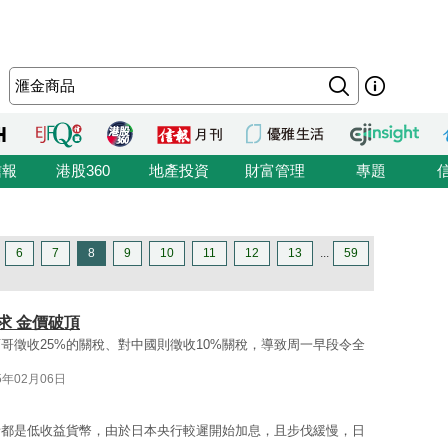
信報
港股360
地產投資
財富管理
專題
6
7
8
9
10
11
12
13
...
59
求 金價破頂
哥徵收25%的關稅、對中國則徵收10%關稅，導致周一早段令全
5年02月06日
者都是低收益貨幣，由於日本央行較遲開始加息，且步伐緩慢，日