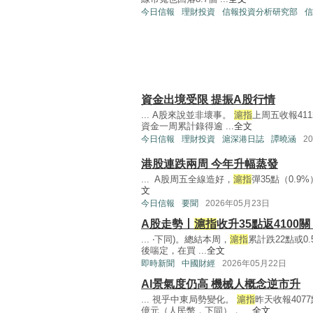
今日信報
理財投資
信報投資分析研究部
信
資金出境受限 提振A股行情
... A股來說並非壞事。
滬指
上周五收報411
資金一周累計錄得逾 ...
全文
今日信報
理財投資
滬深港日誌
譚曉涵
2
港股連跌兩周 今年升幅蒸發
... A股周五全線造好，
滬指
彈35點（0.9%
文
今日信報
要聞
2026年05月23日
A股走勢丨
滬指
收升35點返4100關
... ‧下同)。總結本周，
滬指
累計跌22點或0.
後喘定，在買 ...
全文
即時新聞
中國財經
2026年05月22日
AI景氣度仍高 機械人概念逆市升
... 視乎中東局勢變化。
滬指
昨天收報407
億元（人民幣．下同）， ...
全文