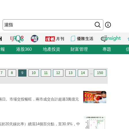
信報
港股360
地產投資
財富管理
專題
7
8
9
10
11
12
13
14
...
150
兩日。市場交投暢旺，兩市成交合計超過3萬億元
於20天線比率）續瀉14個百分點，至30.9%，中