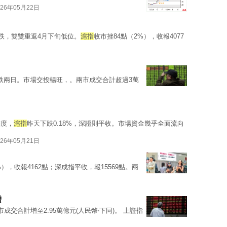
026年05月22日
跌，雙雙重返4月下旬低位。
滬指
收市挫84點（2%），收報4077
跌兩日。市場交投暢旺，。兩市成交合計超過3萬
態度，
滬指
昨天下跌0.18%，深證則平收。市場資金幾乎全面流向
026年05月21日
%），收報4162點；深成指平收，報15569點。兩
增
交合計增至2.95萬億元(人民幣‧下同)。 上證指