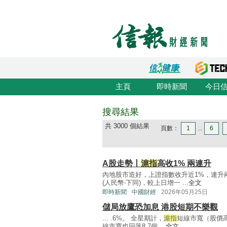
主頁
即時新聞
今日
搜尋結果
共 3000 個結果
頁數：
1
...
6
A股走勢丨
滬指
高收1% 兩連升
內地股市造好，上證指數收升近1%，連升
(人民幣‧下同)，較上日增一 ...
全文
即時新聞
中國財經
2026年05月25日
儲局放鷹恐加息 港股短期不樂觀
... .6%。 全星期計，
滬指
短線市寬（股價高
線市寬也回落8.7個 ...
全文