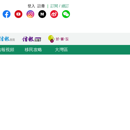
登入
註冊
|
訂閱 / 續訂
信報視頻
移民攻略
大灣區