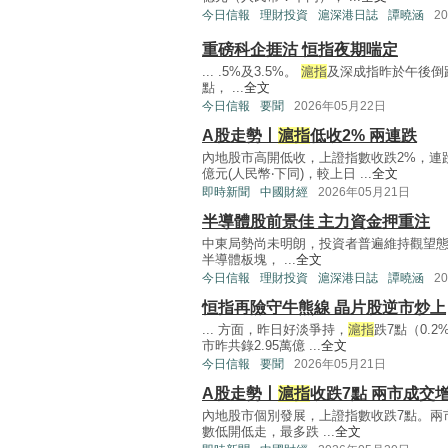
今日信報
理財投資
滬深港日誌
譚曉涵
2
重磅科企捱沽 恒指夜期喘定
... .5%及3.5%。
滬指
及深成指昨於午後倒
點， ...
全文
今日信報
要聞
2026年05月22日
A股走勢丨
滬指
低收2% 兩連跌
內地股市高開低收，上證指數收跌2%，連
億元(人民幣‧下同)，較上日 ...
全文
即時新聞
中國財經
2026年05月21日
半導體股前景佳 主力資金押重注
中東局勢尚未明朗，投資者普遍維持觀望
半導體板塊， ...
全文
今日信報
理財投資
滬深港日誌
譚曉涵
2
恒指再險守牛熊線 晶片股逆市炒上
... 方面，昨日好淡爭持，
滬指
跌7點（0.2
市昨共錄2.95萬億 ...
全文
今日信報
要聞
2026年05月21日
A股走勢丨
滬指
收跌7點 兩市成交
內地股市個別發展，上證指數收跌7點。兩市成
數低開低走，最多跌 ...
全文