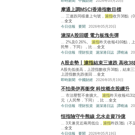
即時新聞
中國財經
2026年05月20日
摩通上調MSCI香港指數目標
... 三連跌同樣畫上句號，
滬指
收升38點（0
...
全文
今日信報
要聞
2026年05月20日
滬深A股回暖 電力板塊先彈
... 2%及0.26%。
滬指
昨天收報4169點，
民幣．下同），比 ...
全文
今日信報
理財投資
滬深港日誌
譚曉涵
2
A股走勢丨
滬指
結束三連跌 高收38
A股先低後高，上證指數收升38點，結束三連
上證指數先跌後回 ...
全文
即時新聞
中國財經
2026年05月19日
不怕美伊再衝突 科技概念股續升
... 市沽壓暫不會擴大。
滬指
昨天收報413
元（人民幣．下同），比 ...
全文
今日信報
理財投資
滬深港日誌
譚曉涵
2
恒指險守牛熊線 北水走資79億
... 3天兼見近兩周低位，
滬指
昨跌3點（不足
...
全文
今日信報
要聞
2026年05月19日