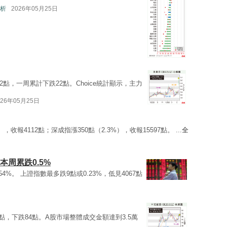
析
2026年05月25日
2點，一周累計下跌22點。Choice統計顯示，主力
026年05月25日
），收報4112點；深成指漲350點（2.3%），收報15597點。 ...
全
 本周累跌0.5%
54%。 上證指數最多跌9點或0.23%，低見4067點
7點，下跌84點。A股市場整體成交金額達到3.5萬