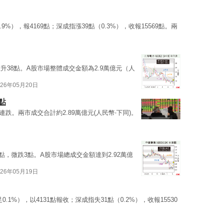
.9%），報4169點；深成指漲39點（0.3%），收報15569點。兩
上升38點。A股市場整體成交金額為2.9萬億元（人
026年05月20日
點
跌。兩市成交合計約2.89萬億元(人民幣‧下同)。
1點，微跌3點。A股市場總成交金額達到2.92萬億
026年05月19日
0.1%），以4131點報收；深成指失31點（0.2%），收報15530