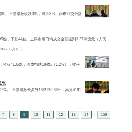
偏軟。上證指數收跌3點，連跌3日。兩市成交合計
35點，下跌44點。上周市場日均成交金額達到3.37萬億元（人民
026年05月18日
，收報4135點；深成指跌184點（1.2%），收報
1%
07%。 上證指數最多升13點或0.33%，高見4191
7
8
9
10
11
12
13
14
...
150