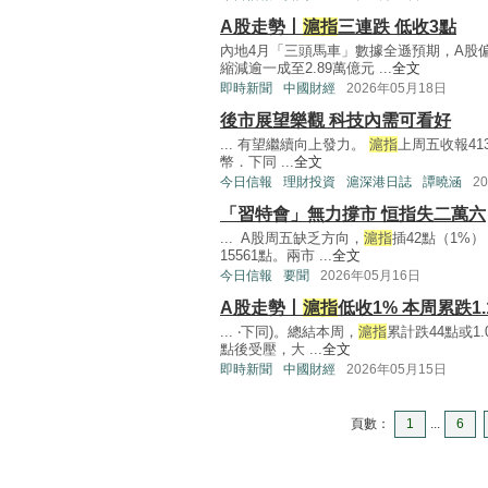
A股走勢丨
滬指
三連跌 低收3點
內地4月「三頭馬車」數據全遜預期，A股
縮減逾一成至2.89萬億元 ...
全文
即時新聞
中國財經
2026年05月18日
後市展望樂觀 科技內需可看好
... 有望繼續向上發力。
滬指
上周五收報41
幣．下同 ...
全文
今日信報
理財投資
滬深港日誌
譚曉涵
2
「習特會」無力撐市 恒指失二萬六
... A股周五缺乏方向，
滬指
插42點（1%）
15561點。兩市 ...
全文
今日信報
要聞
2026年05月16日
A股走勢丨
滬指
低收1% 本周累跌1.
... ‧下同)。總結本周，
滬指
累計跌44點或1.
點後受壓，大 ...
全文
即時新聞
中國財經
2026年05月15日
頁數：
1
...
6