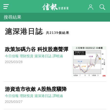
搜尋結果
滬深港日誌
- 共2139個結果
政策加碼力谷 科技股應聲彈
今日信報
理財投資
滬深港日誌
譚曉涵
2025/03/28
游資造市收斂 A股熱度驟降
今日信報
理財投資
滬深港日誌
譚曉涵
2025/03/27