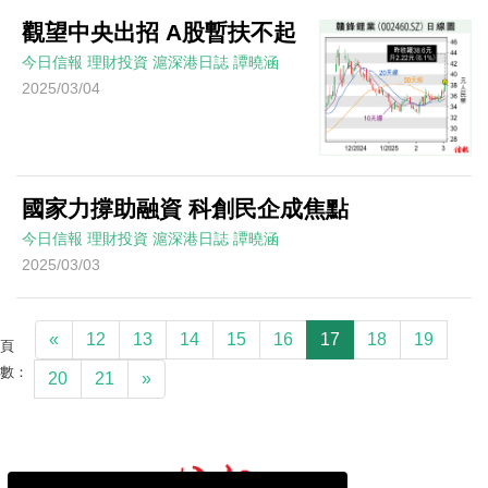
觀望中央出招 A股暫扶不起
今日信報
理財投資
滬深港日誌
譚曉涵
2025/03/04
國家力撐助融資 科創民企成焦點
今日信報
理財投資
滬深港日誌
譚曉涵
2025/03/03
«
12
13
14
15
16
17
18
19
頁
數：
20
21
»