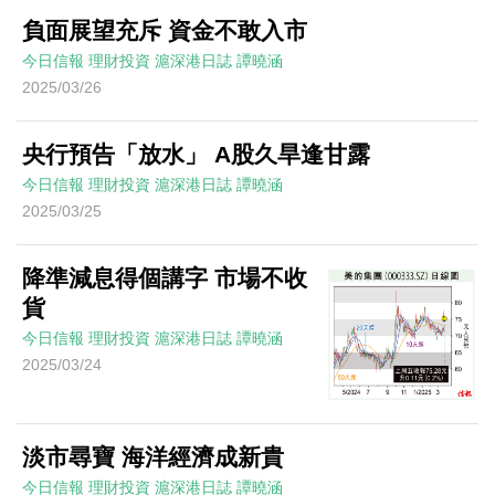
負面展望充斥 資金不敢入市
今日信報
理財投資
滬深港日誌
譚曉涵
2025/03/26
央行預告「放水」 A股久旱逢甘露
今日信報
理財投資
滬深港日誌
譚曉涵
2025/03/25
降準減息得個講字 市場不收
貨
今日信報
理財投資
滬深港日誌
譚曉涵
2025/03/24
淡市尋寶 海洋經濟成新貴
今日信報
理財投資
滬深港日誌
譚曉涵