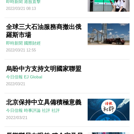
即時新聞
港股直擊
2022/03/21 08:13
全球三大石油服務商撤出俄
羅斯市場
即時新聞
國際財經
2022/03/21 12:55
烏盼中方支持文明國家聯盟
今日信報
EJ Global
2022/03/21
北京保持中立具備積極意義
今日信報
時事評論
社評
社評
2022/03/21