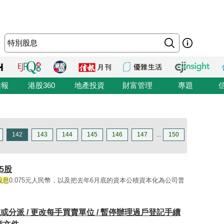
信報
港股360
地產投資
財富管理
專題
142
143
144
145
146
147
...
150
5股
股息
0.075元人民幣，以及把去年6月底的資本公積資本化為公司普
 股息或分派 / 更改每手買賣單位 / 暫停辦理過戶登記手續