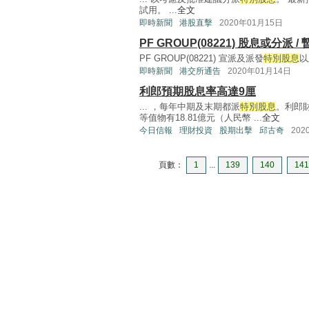
試用。 ...
全文
即時新聞
港股直擊
2020年01月15日
PF GROUP(08221) 股息或
PF GROUP(08221) 宣派及派發
特別股息
以
即時新聞
港交所通告
2020年01月14日
利郎預期股息率高達9厘
... ，每年中期及末期都派
特別股息
。利郎
等值物有18.81億元（人民幣 ...
全文
今日信報
理財投資
股期出擊
邱古奇
202
頁數：
1
...
139
140
141