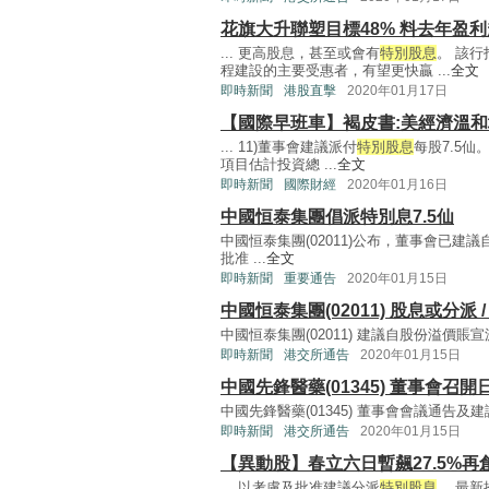
花旗大升聯塑目標48% 料去年盈
... 更高股息，甚至或會有
特別股息
。 該
程建設的主要受惠者，有望更快贏 ...
全文
即時新聞
港股直擊
2020年01月17日
【國際早班車】褐皮書:美經濟溫和
... 11)董事會建議派付
特別股息
每股7.5仙
項目估計投資總 ...
全文
即時新聞
國際財經
2020年01月16日
中國恒泰集團倡派特別息7.5仙
中國恒泰集團(02011)公布，董事會已建
批准 ...
全文
即時新聞
重要通告
2020年01月15日
中國恒泰集團(02011) 股息或分
中國恒泰集團(02011) 建議自股份溢價賬
即時新聞
港交所通告
2020年01月15日
中國先鋒醫藥(01345) 董事會召開
中國先鋒醫藥(01345) 董事會會議通告及
即時新聞
港交所通告
2020年01月15日
【異動股】春立六日暫飆27.5%再
... 以考慮及批准建議分派
特別股息
。 最新