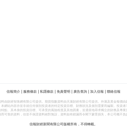
|
|
|
|
|
|
信報簡介
服務條款
私隱條款
免責聲明
廣告查詢
加入信報
聯絡信報
資料由財經智珠網有限公司提供。期貨指數資料由天滙財經有限公司提供。外滙及黃金報價由
，本網站內容亦並非就任何個別投資者的特定投資目標、財務狀況及個別需要而編製。投資者
的特點、其本身的投資目標、可承受的風險程度及其他因素，並適當地尋求獨立的財務及專業
確而可靠的資料，但並不保證資料絕對無誤，資料如有錯漏而令閣下蒙受損失，本公司概不負
信報財經新聞有限公司版權所有，不得轉載。