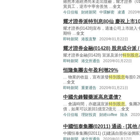
雖然本港經濟尚未走出陰霾，耀才證券（01
賞員工，逆市中寧舍羨煞 ...
全文
今日信報
財經新聞
中環解密
凌通
2020
耀才證券派特別息80仙 慶祝上市1
耀才證券(01428)宣布，適逢公司上市
期特 ...
全文
即時新聞
港股直擊
2020年01月22日
耀才證券金融(01428) 股息或分
耀才證券金融(01428) 宣派及派付
特別股息
即時新聞
港交所通告
2020年01月22日
恒隆集團去年盈利增29%
... 物業的收益，宣布派發
特別股息
每股0.
...
全文
即時新聞
重要通告
2020年01月21日
中國先鋒醫藥派高息還債?
... 會議時間，亦建議宣派
特別股息
。集團
債，如果可以派回1億至2億元 ...
全文
今日信報
理財投資
財經coffee
陸永
202
中國恒泰集團(02011) 通函 - [
中國恒泰集團(02011) (1)建議自股份溢
即時新聞
港交所通告
2020年01月17日