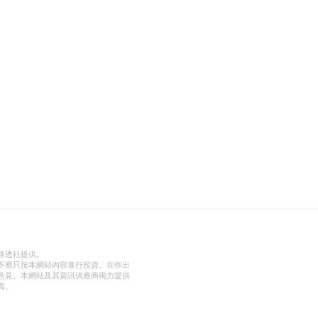
路透社提供。
不應只按本網站內容進行投資。在作出
意見。本網站及其資訊供應商竭力提供
責。