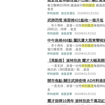
或更改暫停辦理過戶日期 / 修訂憲
春立醫療(01858) 建議派付
特別股息
建議資
全文
即時新聞
港交所通告
2020年01月23日
武肺恐慌 港股挫431點收一個月低
... 市十周年，派發一次性
特別股息
每股80
(00612)：停牌 ...
全文
即時新聞
港股直擊
2020年01月23日
中午急挫468點 騰訊遭大股東變相減
... 市十周年，派發一次性
特別股息
每股80
發行獲受理，股價 ...
全文
即時新聞
港股直擊
2020年01月23日
【異動股】派特別息 耀才大幅高開
... 一直支持，派發一次性
特別股息
每股80
推出的《360選股器》助 ...
全文
即時新聞
港股直擊
2020年01月23日
開市焦點:關注武肺疫情 ADR料
... 一直支持，派發一次性
特別股息
每股80
文
即時新聞
港股直擊
2020年01月23日
耀才掛牌10周年 派特別息千萬花紅