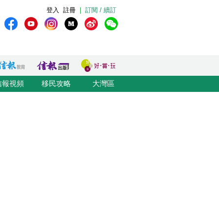
登入
註冊
|
訂閱 / 續訂
信報視頻
移民攻略
大灣區