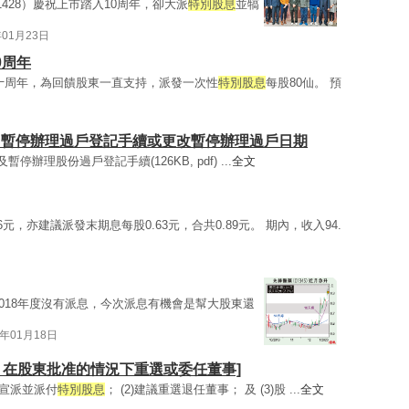
428）慶祝上市踏入10周年，卻大派
特別股息
並犒
年01月23日
0周年
踏入十周年，為回饋股東一直支持，派發一次性
特別股息
每股80仙。 預
派 / 暫停辦理過戶登記手續或更改暫停辦理過戶日期
及暫停辦理股份過戶登記手續(126KB, pdf) ...
全文
26元，亦建議派發末期息每股0.63元，合共0.89元。 期內，收入94.
2018年度沒有派息，今次派息有機會是幫大股東還
0年01月18日
其他 / 在股東批准的情況下重選或委任董事]
價賬宣派並派付
特別股息
； (2)建議重選退任董事； 及 (3)股 ...
全文