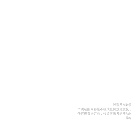
股票及指數
本網站的內容概不構成任何投資意見
任何投資決定前，投資者應考慮產品
準