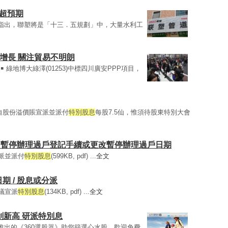
利超預期
行指出，聯塑將是「十三．五規劃」中，大量水利工
增長 關注貿易不明朗
。￭ 綠地博大綠澤(01253)中標四川廣安PPP項目，
議自股份溢價賬宣派並派付
特別股息
每股7.5仙，惟須待股東特別大會
派 / 暫停辦理過戶登記手續或更改暫停辦理過戶日期
宣派並派付
特別股息
(599KB, pdf) ...
全文
日期 / 股息或分派
建議宣派
特別股息
(134KB, pdf) ...
全文
創新高 研派特別息
推出的《360選股器》助您篩選心水股，歡迎免費