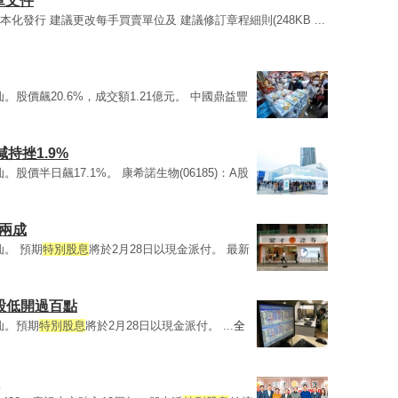
章文件
本化發行 建議更改每手買賣單位及 建議修訂章程細則(248KB ...
仙。股價飆20.6%，成交額1.21億元。 中國鼎益豐
持挫1.9%
仙。股價半日飆17.1%。 康希諾生物(06185)：A股
兩成
仙。 預期
特別股息
將於2月28日以現金派付。 最新
港股低開過百點
仙。預期
特別股息
將於2月28日以現金派付。 ...
全