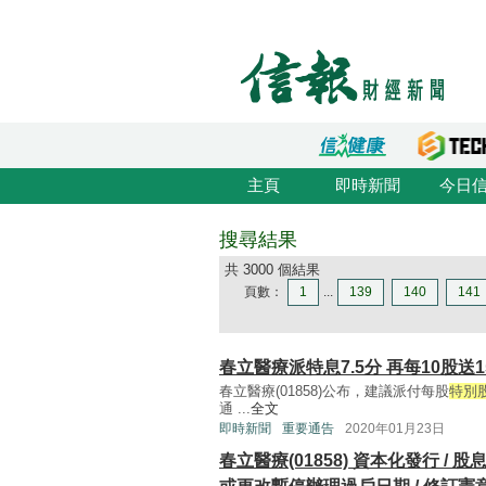
主頁
即時新聞
今日
搜尋結果
共 3000 個結果
頁數：
1
...
139
140
141
春立醫療派特息7.5分 再每10股送1
春立醫療(01858)公布，建議派付每股
特別
通 ...
全文
即時新聞
重要通告
2020年01月23日
春立醫療(01858) 資本化發行 /