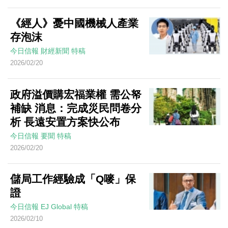
《經人》憂中國機械人產業
存泡沫
今日信報
財經新聞
特稿
2026/02/20
政府溢價購宏福業權 需公帑
補缺 消息：完成災民問卷分
析 長遠安置方案快公布
今日信報
要聞
特稿
2026/02/20
儲局工作經驗成「Q嘜」保
證
今日信報
EJ Global
特稿
2026/02/10