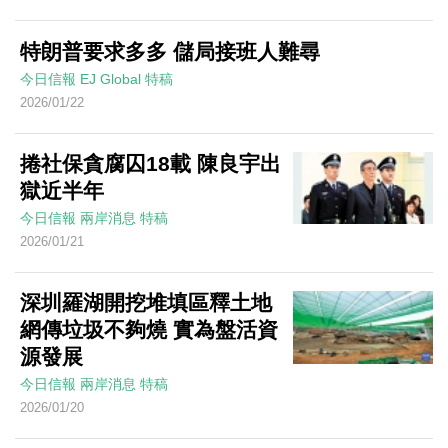
特朗普要求多多 儲局接班人難尋
今日信報
EJ Global
特稿
2026/01/22
捲社保貪腐囚18載 陳良宇出
獄近半年
今日信報
兩岸消息
特稿
2026/01/21
深圳羅湖開挖堆填區釋土地
網傳垃圾不夠燒 實為盤活資
源發展
今日信報
兩岸消息
特稿
2026/01/20