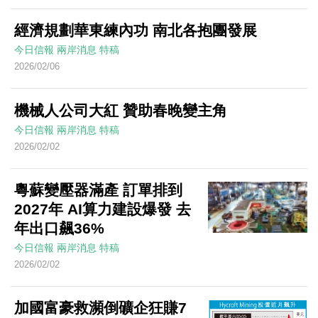
經濟規劃華東練內功 南北各抱團發展
今日信報
兩岸消息
特稿
2026/02/06
機械人公司大紅 贊助春晚變主角
今日信報
兩岸消息
特稿
2026/02/02
粵蘇變壓器滿產 訂單排到
2027年 AI算力建設爆發 去
年出口飆36%
今日信報
兩岸消息
特稿
2026/02/02
加國富豪救瀕倒礦企狂賺7