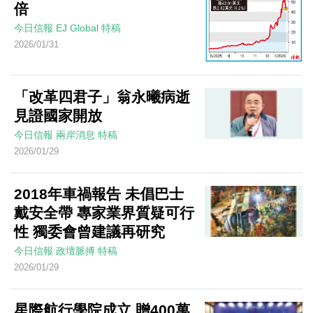
倍
今日信報
EJ Global
特稿
2026/01/31
「改革四君子」翁永曦病逝
見證國家開放
今日信報
兩岸消息
特稿
2026/01/29
2018年車禍報告 未倡巴士
戴安全帶 專家業界質疑可行
性 獨委會曾建議再研究
今日信報
政壇脈搏
特稿
2026/01/29
星際航行學院成立 贈400萬