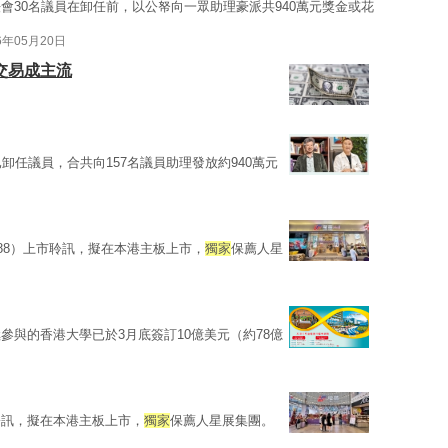
會30名議員在卸任前，以公帑向一眾助理豪派共940萬元獎金或花
6年05月20日
交易成主流
卸任議員，合共向157名議員助理發放約940萬元
88）上市聆訊，擬在本港主板上市，
獨家
保薦人星
參與的香港大學已於3月底簽訂10億美元（約78億
聆訊，擬在本港主板上市，
獨家
保薦人星展集團。