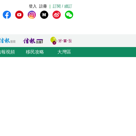
登入
註冊
|
訂閱 / 續訂
信報視頻
移民攻略
大灣區