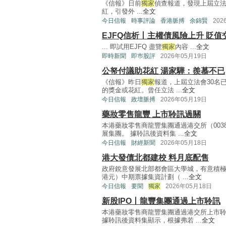
《信報》日前
獨家
偵查報道，發現上屆立法
紅，引發外 ...
全文
今日信報
時事評論
香港脈搏
余錦賢
202
EJFQ信析丨主權債風險上升 貶值
... 即試用EJFQ 盡覽
獨家
內容 ...
全文
即時新聞
即巿股評
2026年05月19日
公帑付議助花紅 湯家驊：羨慕不已
《信報》昨日
獨家
報道，上屆立法會30名已
的獎金或花紅。曾任立法 ...
全文
今日信報
政壇脈搏
2026年05月19日
藥妝零售龍豐 上市聆訊過關
本港藥妝零售商龍豐集團通過港交所（003
展集團。 據聆訊後資料集 ...
全文
今日信報
財經新聞
2026年05月18日
港大發債北都建校 料月底配售
政府銳意發展北部都會區大學城，有意積極
港元）中期票據集資計劃（ ...
全文
今日信報
要聞
獨家
2026年05月18日
新股IPO丨龍豐集團通過上市聆訊
本港藥妝零售商龍豐集團通過港交所上市
據聆訊後資料集顯示，根據弗若 ...
全文