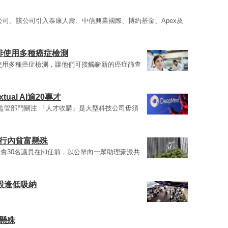
公司。該公司引入泰康人壽、中信興業國際、博約基金、Apex及
戶安排使用多種癌症檢測
使用多種癌症檢測，讓他們可接觸嶄新的癌症篩查
tual AI逾20專才
起監管部門關注 「人才收購」是大型科技公司毋須
揭行內貧富懸殊
會30名議員在卸任前，以公帑向一眾助理豪派共
股逢低吸納
懸殊