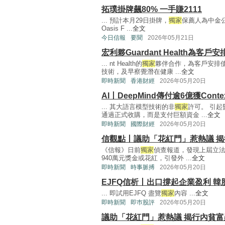
拓璞掛牌飆80% 一手賺2111
... 預計本月29日掛牌，
獨家
保薦人為中金
Oasis F ...
全文
今日信報
要聞
2026年05月21日
宏利夥Guardant Health為客
... nt Health的
獨家
夥伴合作，為客戶安排
技術，及早察覺潛在健康 ...
全文
即時新聞
香港財經
2026年05月20日
AI丨DeepMind傳付逾6億獲Contex
... 其大語言模型技術的非
獨家
許可。 引
通過正式收購，而是支付巨額資金 ...
全文
即時新聞
國際財經
2026年05月20日
信觀點丨議助「花紅門」惹熱議 
《信報》日前
獨家
偵查報道，發現上屆立法
940萬元獎金或花紅，引發外 ...
全文
即時新聞
時事脈搏
2026年05月20日
EJFQ信析丨出口撐起企業盈利 韓
... 即試用EJFQ 盡覽
獨家
內容 ...
全文
即時新聞
即巿股評
2026年05月20日
議助「花紅門」惹熱議 揭行內貧富