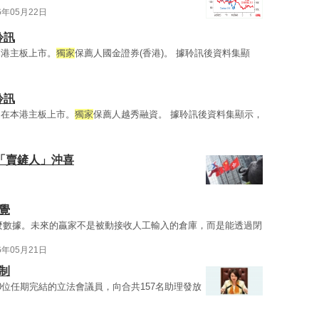
6年05月22日
聆訊
本港主板上市。
獨家
保薦人國金證券(香港)。 據聆訊後資料集顯
聆訊
擬在本港主板上市。
獨家
保薦人越秀融資。 據聆訊後資料集顯示，
入「賣鏟人」沖喜
覺
麼數據。未來的贏家不是被動接收人工輸入的倉庫，而是能透過閉
6年05月21日
制
0位任期完結的立法會議員，向合共157名助理發放