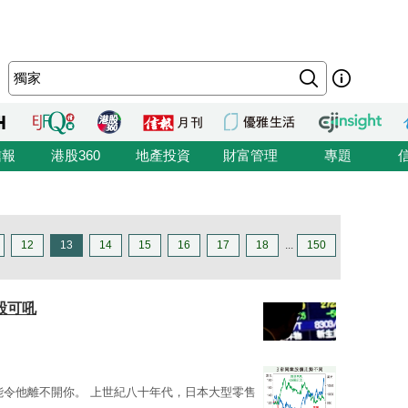
信報
港股360
地產投資
財富管理
專題
12
13
14
15
16
17
18
...
150
股可吼
能令他離不開你。 上世紀八十年代，日本大型零售