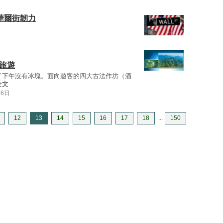
華爾街韌力
旅遊
了下午沒有冰塊。面向遊客的四大古法作坊（酒
全文
16日
12
13
14
15
16
17
18
...
150