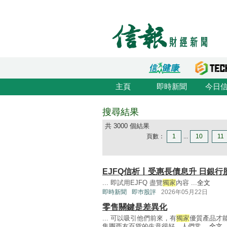
主頁
即時新聞
今日
搜尋結果
共 3000 個結果
頁數：
1
...
10
11
EJFQ信析丨受惠長債息升 日銀行
... 即試用EJFQ 盡覽
獨家
內容 ...
全文
即時新聞
即巿股評
2026年05月22日
零售關鍵是差異化
... 可以吸引他們前來，有
獨家
優質產品才
集團西友百貨的生意很好，人們常 ...
全文