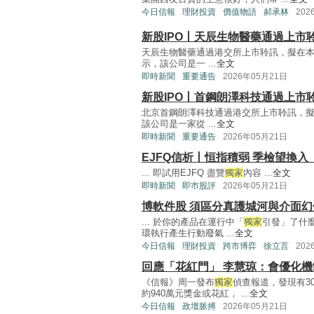
今日信報
理財投資
價值物語
郝承林
202
新股IPO丨天辰生物醫藥通過上市
天辰生物醫藥通過港交所上市聆訊，擬在
示，該公司是一 ...
全文
即時新聞
重要通告
2026年05月21日
新股IPO丨首鋼朗澤科技通過上市
北京首鋼朗澤科技通過港交所上市聆訊，
該公司是一家從 ...
全文
即時新聞
重要通告
2026年05月21日
EJFQ信析丨恒指積弱 季檢望換
... 即試用EJFQ 盡覽
獨家
內容 ...
全文
即時新聞
即巿股評
2026年05月21日
博軟件股 須區分真護城河與介面幻
... 於你的產品在運行中「
獨家
引發」了什
環執行產生行動廢氣 ...
全文
今日信報
理財投資
跨市博弈
徐立言
202
回應「花紅門」 李慧琼：會優化機
《信報》周一發布
獨家
偵查報道，發現有3
約940萬元獎金或花紅， ...
全文
今日信報
政壇脈搏
2026年05月21日