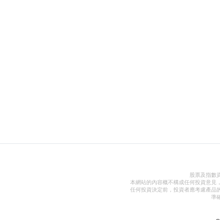
股票及指數
本網站的內容概不構成任何投資意見
任何投資決定前，投資者應考慮產品
準