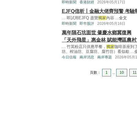
即時新聞
香港財經
2026年05月17日
EJFQ信析丨金融大佬齊預警 考驗
... 即試用EJFQ 盡覽
獨家
內容 ...
全文
即時新聞
即巿股評
2026年05月16日
萬年隕石坑面世 肇慶水鄉冀復興
「天外飛星」惠金林 賦能灣區農村
... 竹篙粉店只供應早餐，
獨家
咖啡茶座到
坊、榨油坊、豆腐坊、腐竹坊）看似歇 ...
今日信報
兩岸消息
兩岸專題
2026年05月
頁數：
1
...
10
11