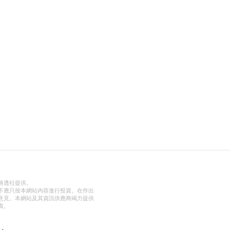
路透社提供。
不應只按本網站內容進行投資。在作出
意見。本網站及其資訊供應商竭力提供
責。