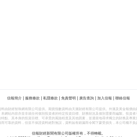
|
|
|
|
|
|
信報簡介
服務條款
私隱條款
免責聲明
廣告查詢
加入信報
聯絡信報
資料由財經智珠網有限公司提供。期貨指數資料由天滙財經有限公司提供。外滙及黃金報價由
，本網站內容亦並非就任何個別投資者的特定投資目標、財務狀況及個別需要而編製。投資者
的特點、其本身的投資目標、可承受的風險程度及其他因素，並適當地尋求獨立的財務及專業
確而可靠的資料，但並不保證資料絕對無誤，資料如有錯漏而令閣下蒙受損失，本公司概不負
信報財經新聞有限公司版權所有，不得轉載。