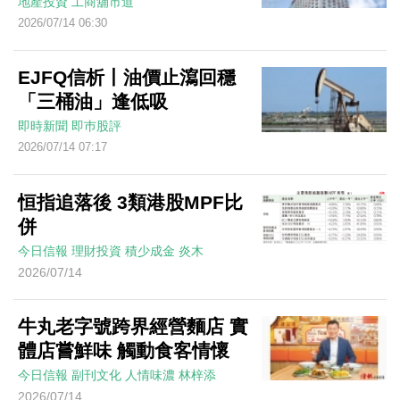
地產投資
工商舖市道
2026/07/14 06:30
EJFQ信析丨油價止瀉回穩
「三桶油」逢低吸
即時新聞
即巿股評
2026/07/14 07:17
恒指追落後 3類港股MPF比
併
今日信報
理財投資
積少成金
炎木
2026/07/14
牛丸老字號跨界經營麵店 實
體店嘗鮮味 觸動食客情懷
今日信報
副刊文化
人情味濃
林梓添
2026/07/14