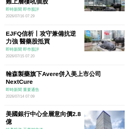
難上層樓吼個股
即時新聞
即巿股評
2026/07/16 07:29
EJFQ信析丨攻守兼備抗逆
力強 醫藥股抵買
即時新聞
即巿股評
2026/07/15 07:20
翰森製藥旗下Avere併入美上市公司
NextCure
即時新聞
重要通告
2026/07/14 07:09
美國銀行中心全層意向價2.8
億