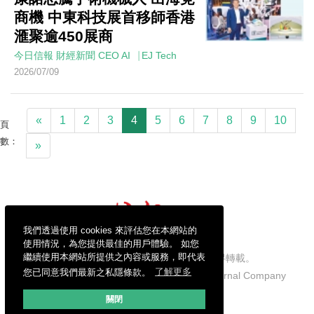
商機 中東科技展首移師香港
滙聚逾450展商
今日信報
財經新聞
CEO AI⎹ EJ Tech
2026/07/09
«
1
2
3
4
5
6
7
8
9
10
頁
數：
»
我們透過使用 cookies 來評估您在本網站的
使用情況，為您提供最佳的用戶體驗。 如您
繼續使用本網站所提供之內容或服務，即代表
信報財經新聞有限公司版權所有，不得轉載。
您已同意我們最新之私隱條款。
了解更多
Copyright © 2026 Hong Kong Economic Journal Company
Limited. All rights reserved.
關閉