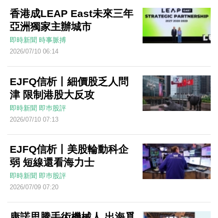
香港成LEAP East未來三年
亞洲獨家主辦城市
即時新聞
時事脈搏
2026/07/10 06:14
EJFQ信析丨細價股乏人問
津 限制港股大反攻
即時新聞
即巿股評
2026/07/10 07:13
EJFQ信析丨美股輪動科企
弱 短線還看海力士
即時新聞
即巿股評
2026/07/09 07:20
康諾思騰手術機械人 出海覓