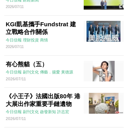
今日信報
財經新聞
2026/07/11
KGI凱基攜手Fundstrat 建
立戰略合作關係
今日信報
理財投資
商情
2026/07/11
有心熊貓（五）
今日信報
副刊文化
傳藝．揚愛
黃德源
2026/07/11
《小王子》法國出版80年 港
大展出作家重要手鏈遺物
今日信報
副刊文化
啟發新知
許志宏
2026/07/11