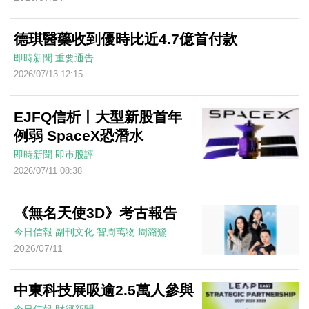
德琪醫藥收到優時比近4.7億首付款
即時新聞
重要通告
2026/07/13 12:15
EJFQ信析丨大型新股首年
例弱 SpaceX恐潛水
即時新聞
即巿股評
2026/07/11 08:38
《無名天使3D》考古報告
今日信報
副刊文化
智周萬物
周潞鷺
2026/07/11
中東科技展吸逾2.5萬人參與