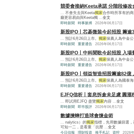
競委會接納Keeta承諾 分階段修
... 不會失去與Keeta
獨家
合作時所享有的商
廳更容易由與Keeta獨 ...
全文
即時新聞
時事脈搏
2026年06月17日
新股IPO丨芯碁微裝今起招股 籌逾3
... 預計6月26日上市。
獨家
保薦人為中金公司
即時新聞
重要通告
2026年06月17日
新股IPO丨中科聞歌今起招股 入場費
... 預計6月26日上市。
獨家
保薦人為中金公司
即時新聞
重要通告
2026年06月17日
新股IPO丨領益智造招股籌逾82億 
... 預計6月26日上市。
獨家
保薦人為國泰海通
即時新聞
重要通告
2026年06月17日
EJFQ信析丨套息拆倉未足慮 圓滙
... 即試用EJFQ 盡覽
獨家
內容 ...
全文
即時新聞
即巿股評
2026年06月17日
數據揀蟀打造球會煉金術
... nalytics）的
獨家
指標，先用數據篩選，
可知一二，是看重「抗壓 ...
全文
今日信報
理財投資
推手札記
資狩
2026