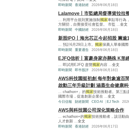
即時新聞
香港財經
2026年06月18日
Lalamove丨市監總局督導貨拉
... 利用平台規則實施強制
獨家
車貼等行為
方關切，自覺接受社會監督。 市監 ...
全文
即時新聞
中國財經
2026年06月18日
新股IPO丨海光芯正今起招股 籌逾1
... 預計6月29日上市。
獨家
保薦人華泰國際。 
即時新聞
重要通告
2026年06月18日
EJFQ信析丨富豪身家亦懸殊 K形
... 即試用EJFQ 盡覽
獨家
內容 ...
全文
即時新聞
即巿股評
2026年06月18日
AWS科技園挺初創 每年對象逾百
啟動三年升級計劃 涵蓋生命健康科
... chathon+」的
獨家
技術推動者。第三點
國際市場，促進創新企業在 ...
全文
今日信報
財經新聞
CEO AI⎹ EJ Tech
20
AWS與科技園公司深化策略合作
... echathon+的
獨家
技術推動者，該活動由
人才創新 ...
全文
即時新聞
香港財經
2026年06月17日