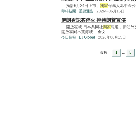
... 預計6月24日上市。
獨家
保薦人為中金公司
即時新聞
重要通告
2026年06月15日
伊朗否認簽停火 抨特朗普宣傳
... 開放霍峽 日本共同社
獨家
報道，伊朗外
開放霍爾木茲海峽 ...
全文
今日信報
EJ Global
2026年06月15日
頁數：
1
...
5