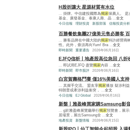
H股折讓大 星源材質有水位
... 掛牌。中信建投國際為
獨家
保薦人。 是
基金、廣發基金、泰康人壽、晶 ...
全文
今日信報
理財投資
新股部落
信報投資分析
百勝餐飲集團27億美元售必勝客 
... 勝客品牌在中國大陸的
獨家
特許經營商
性。此外，毋須再向Yum! Bra ...
全文
即時新聞
重要通告
2026年06月16日
EJFQ信析丨地產股高位急回 八折
... 即試用EJFQ 盡覽
獨家
內容 ...
全文
即時新聞
即巿股評
2026年06月16日
白宮賀壽格鬥賽 僅16%美國人支持
... 其握手交流。 盟友享
獨家
播放 疑涉利益
特朗普或牽涉利益衝突， ...
全文
今日信報
EJ Global
2026年06月16日
新盤丨雅盈峰買家購Samsung影
... g於雅盈峰展覽廳舉行
獨家
預覽會，展示
居場景，展出Samsung全 ...
全文
地產投資
新盤情報
2026年06月15日
新股IPO丨仙工智能今起招股 入場費