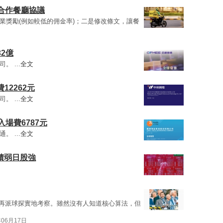
改合作餐廳協議
業獎勵(例如較低的佣金率)；二是修改條文，讓餐
2億
。 ...
全文
12262元
。 ...
全文
入場費6787元
。 ...
全文
積弱日股強
再派球探實地考察。雖然沒有人知道核心算法，但
年06月17日