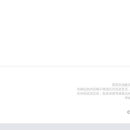
股票及指數
本網站的內容概不構成任何投資意見
任何投資決定前，投資者應考慮產品
準
C