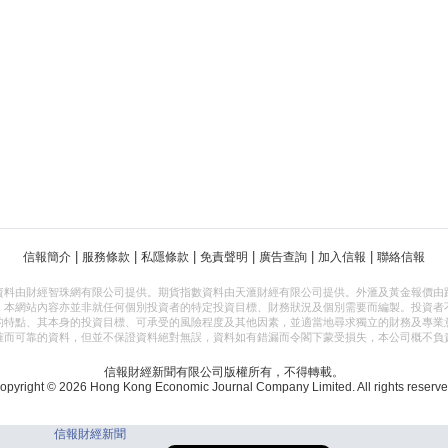
|
|
|
|
|
|
信報簡介
服務條款
私隱條款
免責聲明
廣告查詢
加入信報
聯絡信報
資料由財經智珠網有限公司提供。期貨指數資料由天滙財經有限公司提供。外滙及黃金報價由
，本網站內容亦並非就任何個別投資者的特定投資目標、財務狀況及個別需要而編製。投資者
的特點、其本身的投資目標、可承受的風險程度及其他因素，並適當地尋求獨立的財務及專業
確而可靠的資料，但並不保證資料絕對無誤，資料如有錯漏而令閣下蒙受損失，本公司概不負
信報財經新聞有限公司版權所有，不得轉載。
opyright © 2026 Hong Kong Economic Journal Company Limited. All rights reserve
信報財經新聞