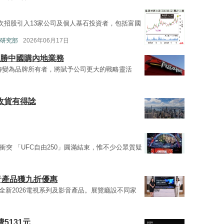
次招股引入13家公司及個人基石投資者，包括富國
研究部
2026年06月17日
百勝中國購內地業務
轉變為品牌所有者，將賦予公司更大的戰略靈活
收貨有得諗
衝突 「UFC自由250」圓滿結束，惟不少公眾質疑
音產品獲九折優惠
全新2026電視系列及影音產品。展覽廳設不同家
5131元