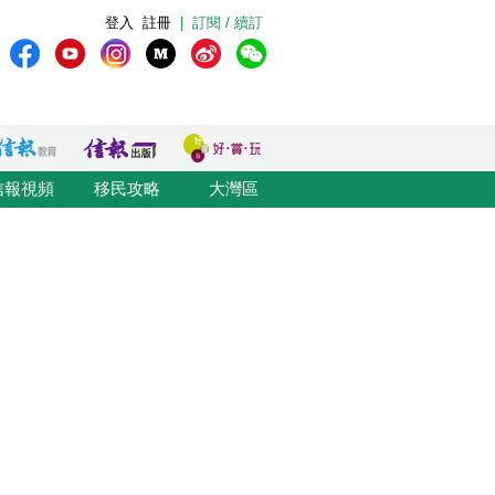
登入
註冊
|
訂閱 / 續訂
信報視頻
移民攻略
大灣區