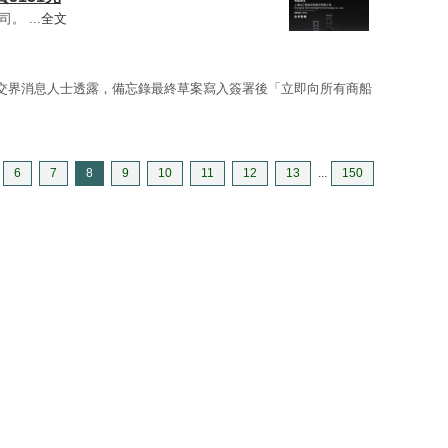
。 ...
全文
交界消息人士透露，備忘錄最終草案寫入簽署後「立即向所有商船
6
7
8
9
10
11
12
13
...
150