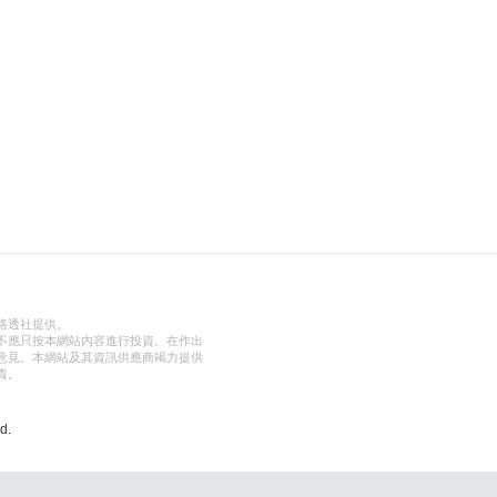
路透社提供。
不應只按本網站內容進行投資。在作出
意見。本網站及其資訊供應商竭力提供
責。
d.