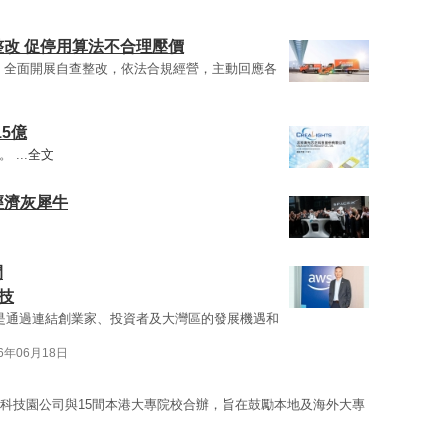
拉整改 促停用算法不合理壓價
，全面開展自查整改，依法合規經營，主動回應各
5億
...
全文
經濟灰犀牛
間
技
是通過連結創業家、投資者及大灣區的發展機遇和
26年06月18日
科技園公司與15間本港大專院校合辦，旨在鼓勵本地及海外大專