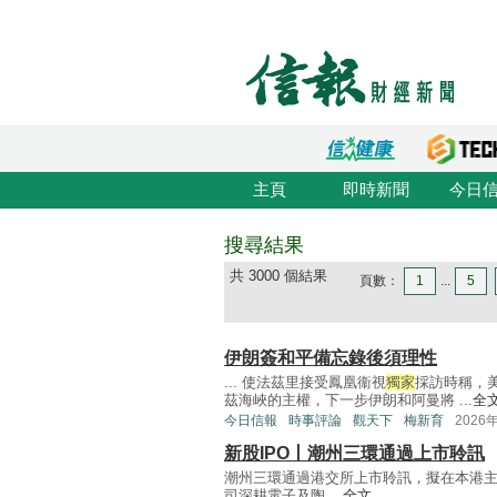
主頁
即時新聞
今日
搜尋結果
共 3000 個結果
頁數：
1
...
5
伊朗簽和平備忘錄後須理性
... 使法茲里接受鳳凰衞視
獨家
採訪時稱，
茲海峽的主權，下一步伊朗和阿曼將 ...
全
今日信報
時事評論
觀天下
梅新育
2026
新股IPO丨潮州三環通過上市聆訊
潮州三環通過港交所上市聆訊，擬在本港
司深耕電子及陶 ...
全文