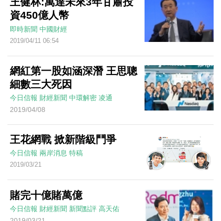
王健林:萬達未來3年甘肅投
資450億人幣
即時新聞
中國財經
2019/04/11 06:54
網紅第一股如涵深潛 王思聰
細數三大死因
今日信報
財經新聞
中環解密
凌通
2019/04/08
王花網戰 掀新階級鬥爭
今日信報
兩岸消息
特稿
2019/03/21
賭完十億賭萬億
今日信報
財經新聞
新聞點評
高天佑
2019/03/21