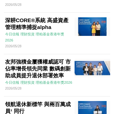
2026/05/28
深耕CORE®系統 高盛資產
管理精準捕捉alpha
今日信報
理財投資
理柏基金香港年獎
2026
2026/05/28
友邦強積金屢獲權威認可 市
佔率增長領先同業 數碼創新
助成員提升退休部署效率
今日信報
理財投資
理柏基金香港年獎2026
2026/05/28
領航退休新標竿 與兩百萬成
員¹ 同行