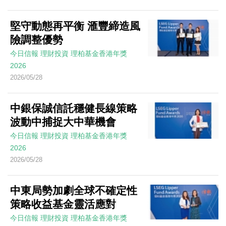
堅守動態再平衡 滙豐締造風
險調整優勢
今日信報
理財投資
理柏基金香港年獎
2026
2026/05/28
中銀保誠信託穩健長線策略
波動中捕捉大中華機會
今日信報
理財投資
理柏基金香港年獎
2026
2026/05/28
中東局勢加劇全球不確定性
策略收益基金靈活應對
今日信報
理財投資
理柏基金香港年獎