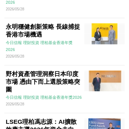
2026
2026/05/28
永明穩健創新策略 長線捕捉
香港市場機遇
今日信報
理財投資
理柏基金香港年獎
2026
2026/05/28
野村資產管理洞察日本印度
市場 憑由下而上選股策略突
圍
今日信報
理財投資
理柏基金香港年獎2026
2026/05/28
LSEG理柏馮志源：AI擴散