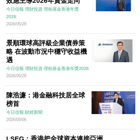
效應主導2026年資金走向
今日信報
理財投資
理柏基金香港年獎
2026
2026/05/28
景順環球高評級企業債券策
略 在波動市況中穩守收益機
遇
今日信報
理財投資
理柏基金香港年獎2026
2026/05/28
陳浩濂：港金融科技居全球
榜首
今日信報
財經新聞
2026/05/06
LSEG：香港把全球資本連接亞洲