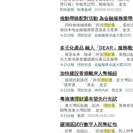
濟日報》等報章訪問，稱兩地目 ...
全文
即時新聞
時事脈搏
2020年10月19日
推動帶路配對活動 為金融服務業帶
... 同時會積極推動「跨境
理財通
」，還有
相信本地金融服務業透過多元發展 ...
全文
今日信報
理財投資
金融服務卓越大獎2020
多元化產品 融入「DEAR」服務概
... 展望未來，隨著「跨境
理財通
」業務試
光大新鴻基會繼續優化產品及服務， ...
全
今日信報
理財投資
金融服務卓越大獎2020
加快建設香港離岸人幣樞紐
... 循環的新路徑 「跨境
理財通
」是大灣區
「債券通」、「基金 ...
全文
今日信報
理財投資
神州內外
鄂志寰
202
粵港澳
理財通
有望先行先試
... 澳大灣區藍圖，區內「
理財通
」業務有
關粵港澳大灣區開 ...
全文
今日信報
要聞
2020年10月13日
羅湖區試行數字人民幣紅包
... 民幣，他指出，「跨境
理財通
」對人民