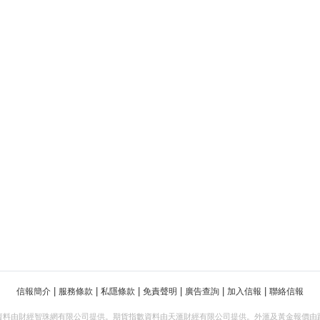
|
|
|
|
|
|
信報簡介
服務條款
私隱條款
免責聲明
廣告查詢
加入信報
聯絡信報
資料由財經智珠網有限公司提供。期貨指數資料由天滙財經有限公司提供。外滙及黃金報價由