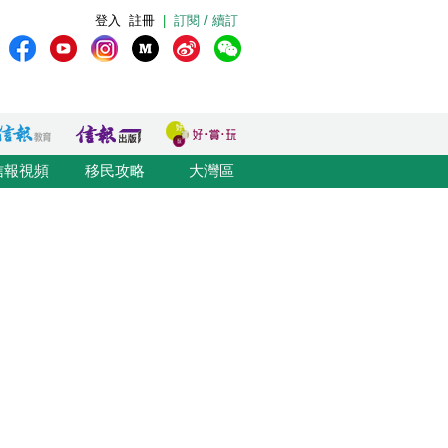
登入
註冊
|
訂閱 / 續訂
信報視頻
移民攻略
大灣區