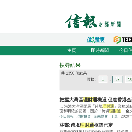
主頁
即時新聞
今日
搜尋結果
共 1350 個結果
頁數：
1
...
57
5
把握大灣區
理財通
機遇 促進香港
... 港澳大灣區開展「跨境
理財通
」業務試
面和明確的藍圖，關於「跨境
理財通
...
全
今日信報
理財投資
金融協會
丁晨
2020
林鄭:跨境
理財通
框架已定
行政長官林鄭月娥接受報章訪問，指跨境