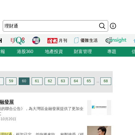
信報
港股360
地產投資
財富管理
專題
8
59
60
61
62
63
64
65
...
68
金融發展
點的聯合公告》，為大灣區金融發展提供了更加全
文
年10月20日
「
理財通
」框架已定，並快將來臨。 林鄭接受《經