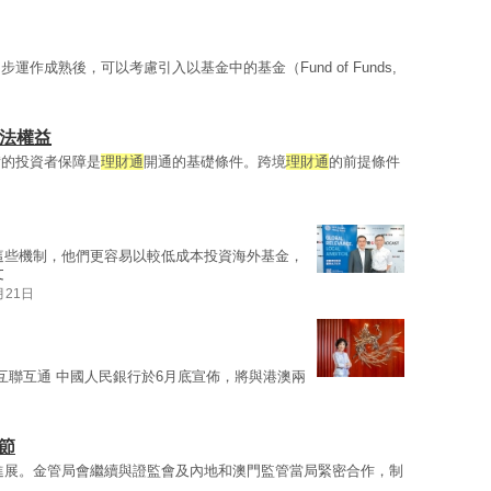
步運作成熟後，可以考慮引入以基金中的基金（Fund of Funds,
法權益
備的投資者保障是
理財通
開通的基礎條件。跨境
理財通
的前提條件
這些機制，他們更容易以較低成本投資海外基金，
文
月21日
互聯互通 中國人民銀行於6月底宣佈，將與港澳兩
節
進展。金管局會繼續與證監會及內地和澳門監管當局緊密合作，制