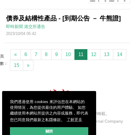
債券及結構性產品 - [到期公告 － 牛熊證]
即時新聞
港交所通告
2023/10/04 05:42
«
6
7
8
9
10
11
12
13
14
頁
數：
15
»
我們透過使用 cookies 來評估您在本網站的
使用情況，為您提供最佳的用戶體驗。 如您
繼續使用本網站所提供之內容或服務，即代表
信報財經新聞有限公司版權所有，不得轉載。
您已同意我們最新之私隱條款。
了解更多
Copyright © 2026 Hong Kong Economic Journal Company
Limited. All rights reserved.
關閉