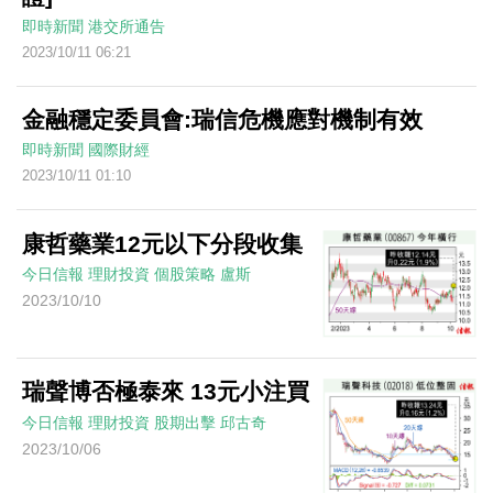
即時新聞
港交所通告
2023/10/11 06:21
金融穩定委員會:瑞信危機應對機制有效
即時新聞
國際財經
2023/10/11 01:10
康哲藥業12元以下分段收集
今日信報
理財投資
個股策略
盧斯
2023/10/10
瑞聲博否極泰來 13元小注買
今日信報
理財投資
股期出擊
邱古奇
2023/10/06