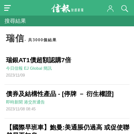
搜尋結果
瑞信
- 共3000個結果
瑞銀AT1債超額認購7倍
今日信報
EJ Global
簡訊
2023/11/09
債券及結構性產品 - [停牌 － 衍生權證]
即時新聞
港交所通告
2023/11/08 08:45
【國際早班車】鮑曼:美通脹仍過高 或促使聯