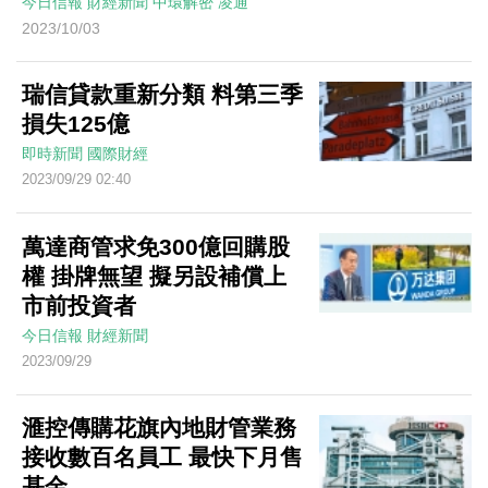
今日信報
財經新聞
中環解密
凌通
2023/10/03
瑞信貸款重新分類 料第三季
損失125億
即時新聞
國際財經
2023/09/29 02:40
萬達商管求免300億回購股
權 掛牌無望 擬另設補償上
市前投資者
今日信報
財經新聞
2023/09/29
滙控傳購花旗內地財管業務
接收數百名員工 最快下月售
基金