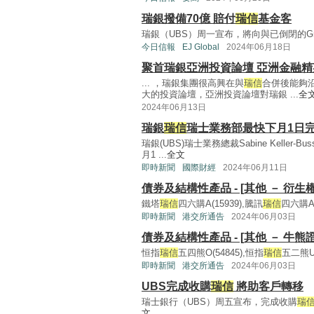
瑞銀撥備70億 賠付
瑞信
基金客
瑞銀（UBS）周一宣布，將向與已倒閉的Greensi
今日信報
EJ Global
2024年06月18日
聚首瑞銀亞洲投資論壇 亞洲金融
... ，瑞銀集團很高興在與
瑞信
合併後能夠
大的投資論壇，亞洲投資論壇對瑞銀 ...
全
2024年06月13日
瑞銀
瑞信
瑞士業務部最快下月1日
瑞銀(UBS)瑞士業務總裁Sabine Keller-B
月1 ...
全文
即時新聞
國際財經
2024年06月11日
債券及結構性產品 - [其他 － 衍生
鐵塔
瑞信
四六購A(15939),騰訊
瑞信
四六購A(
即時新聞
港交所通告
2024年06月03日
債券及結構性產品 - [其他 － 牛熊
恒指
瑞信
五四熊O(54845),恒指
瑞信
五二熊U(
即時新聞
港交所通告
2024年06月03日
UBS完成收購
瑞信
將助客戶轉移
瑞士銀行（UBS）周五宣布，完成收購
瑞
文