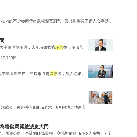
）在內的不少券商傳出股權變更消息，受此影響員工們人心浮動，
問
大中華區副主席，去年瑞銀收購
瑞信
後，便加入
年07月05日
大中華區副主席，在瑞銀收購
瑞信
後，加入瑞銀。
策鬆綁，研究機構克而瑞表示，6月內地房地產市
溫為聯儲局開啟減息大門
京國資公司，合計約85%股權，交易對價約15.4億人民幣。￭ 字