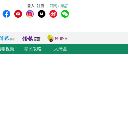
登入
註冊
|
訂閱 / 續訂
信報視頻
移民攻略
大灣區