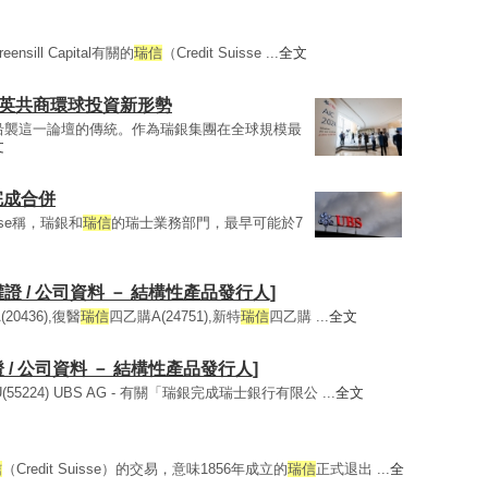
ll Capital有關的
瑞信
（Credit Suisse ...
全文
精英共商環球投資新形勢
沿襲這一論壇的傳統。作為瑞銀集團在全球規模最
文
完成合併
usse稱，瑞銀和
瑞信
的瑞士業務部門，最早可能於7
權證 / 公司資料 － 結構性產品發行人]
20436),復醫
瑞信
四乙購A(24751),新特
瑞信
四乙購 ...
全文
證 / 公司資料 － 結構性產品發行人]
55224) UBS AG - 有關「瑞銀完成瑞士銀行有限公 ...
全文
信
（Credit Suisse）的交易，意味1856年成立的
瑞信
正式退出 ...
全