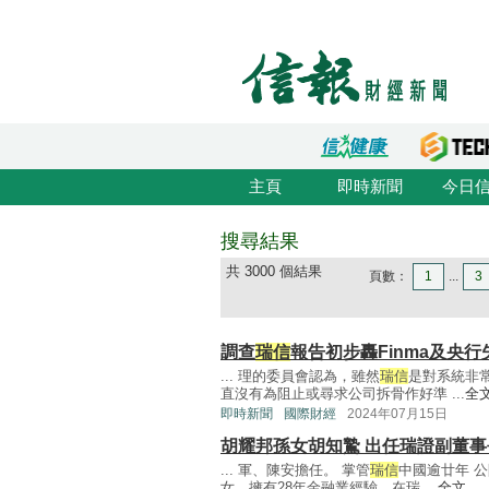
主頁
即時新聞
今日
搜尋結果
共 3000 個結果
頁數：
1
...
3
調查
瑞信
報告初步轟Finma及央行
... 理的委員會認為，雖然
瑞信
是對系統非
直沒有為阻止或尋求公司拆骨作好準 ...
全
即時新聞
國際財經
2024年07月15日
胡耀邦孫女胡知鷙 出任瑞證副董事
... 軍、陳安擔任。 掌管
瑞信
中國逾廿年 
女，擁有28年金融業經驗，在瑞 ...
全文