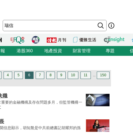
信報
港股360
地產投資
財富管理
專題
4
5
6
7
8
9
10
11
...
150
失職
常重要的金融機構及存在問題多月，但監管機構一
文
長
公開信息顯示，胡知鷙是中共前總書記胡耀邦的孫