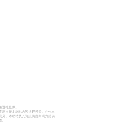
路透社提供。
不應只按本網站內容進行投資。在作出
意見。本網站及其資訊供應商竭力提供
責。