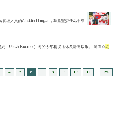
日
理人員的Aladdin Hangari，獲滙豐委任為中東
（Ulrich Koerner）將於今年稍後退休及離開瑞銀。 隨着與
瑞
4
5
6
7
8
9
10
11
...
150