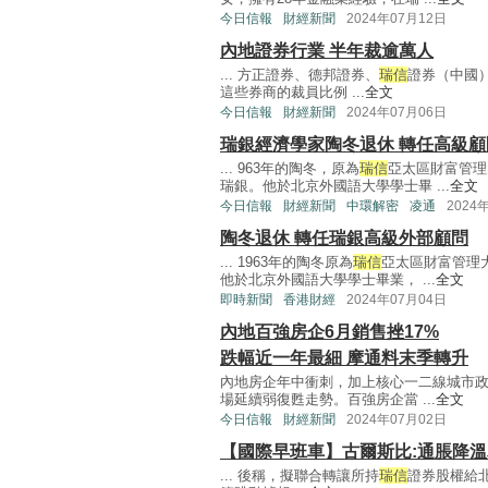
今日信報
財經新聞
2024年07月12日
內地證券行業 半年裁逾萬人
... 方正證券、德邦證券、
瑞信
證券（中國
這些券商的裁員比例 ...
全文
今日信報
財經新聞
2024年07月06日
瑞銀經濟學家陶冬退休 轉任高級顧
... 963年的陶冬，原為
瑞信
亞太區財富管理
瑞銀。他於北京外國語大學學士畢 ...
全文
今日信報
財經新聞
中環解密
凌通
2024
陶冬退休 轉任瑞銀高級外部顧問
... 1963年的陶冬原為
瑞信
亞太區財富管理
他於北京外國語大學學士畢業， ...
全文
即時新聞
香港財經
2024年07月04日
內地百強房企6月銷售挫17%
跌幅近一年最細 摩通料末季轉升
內地房企年中衝刺，加上核心一二線城市政
場延續弱復甦走勢。百強房企當 ...
全文
今日信報
財經新聞
2024年07月02日
【國際早班車】古爾斯比:通脹降
... 後稱，擬聯合轉讓所持
瑞信
證券股權給北