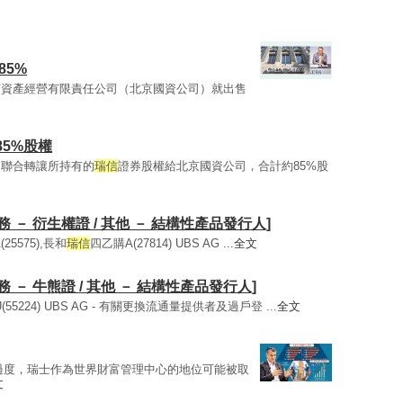
85%
有資產經營有限責任公司（北京國資公司）就出售
85%股權
擬聯合轉讓所持有的
瑞信
證券股權給北京國資公司，合計約85%股
 － 衍生權證 / 其他 － 結構性產品發行人]
25575),長和
瑞信
四乙購A(27814) UBS AG ...
全文
 － 牛熊證 / 其他 － 結構性產品發行人]
55224) UBS AG - 有關更換流通量提供者及過戶登 ...
全文
過度，瑞士作為世界財富管理中心的地位可能被取
文