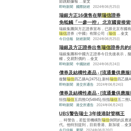
節跳動據報 ...
全文
即時新聞
國際財經
2024年06月25日
瑞銀方正16億售在華
瑞信
證券
免牴觸「一參一控」 北京國資接貨
瑞銀集團與方正證券宣布，已跟北京市國
瑞信
證券（中國）有限公司（
瑞信
...
全文
今日信報
財經新聞
2024年06月25日
瑞銀及方正證券出售
瑞信
證券共約
瑞銀集團和中國方正證券今日先後表示，
權，交易對價約 ...
全文
即時新聞
中國財經
2024年06月24日
債券及結構性產品 - [流通量供應服務
復醫
瑞信
四乙購A(24751),新特
瑞信
四乙購A(
即時新聞
港交所通告
2024年06月24日
債券及結構性產品 - [流通量供應服務
恒指
瑞信
五四熊O(54845),恒指
瑞信
五二熊U(
即時新聞
港交所通告
2024年06月24日
UBS警告瑞士 3年後港財管稱王
... 時警告，若監管機構對
瑞信
倒閉的反應
代。他特別提到，目前香港、新加坡 ...
全
今日信報
要聞
2024年06月20日