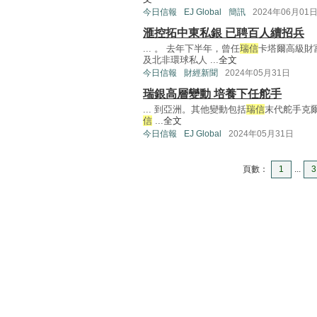
今日信報
EJ Global
簡訊
2024年06月01
滙控拓中東私銀 已聘百人續招兵
... 。 去年下半年，曾任
瑞信
卡塔爾高級財富管
及北非環球私人 ...
全文
今日信報
財經新聞
2024年05月31日
瑞銀高層變動 培養下任舵手
... 到亞洲。其他變動包括
瑞信
末代舵手克爾納
信
...
全文
今日信報
EJ Global
2024年05月31日
頁數：
1
...
3