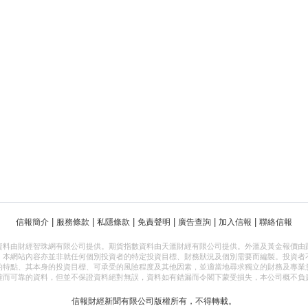
|
|
|
|
|
|
信報簡介
服務條款
私隱條款
免責聲明
廣告查詢
加入信報
聯絡信報
資料由財經智珠網有限公司提供。期貨指數資料由天滙財經有限公司提供。外滙及黃金報價由
，本網站內容亦並非就任何個別投資者的特定投資目標、財務狀況及個別需要而編製。投資者
的特點、其本身的投資目標、可承受的風險程度及其他因素，並適當地尋求獨立的財務及專業
確而可靠的資料，但並不保證資料絕對無誤，資料如有錯漏而令閣下蒙受損失，本公司概不負
信報財經新聞有限公司版權所有，不得轉載。