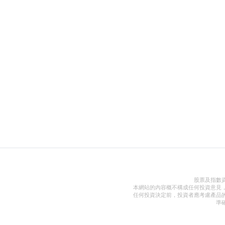
股票及指數
本網站的內容概不構成任何投資意見
任何投資決定前，投資者應考慮產品
準