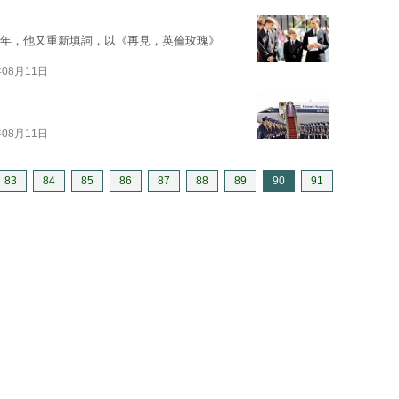
97年，他又重新填詞，以《再見，英倫玫瑰》
年08月11日
年08月11日
83
84
85
86
87
88
89
90
91