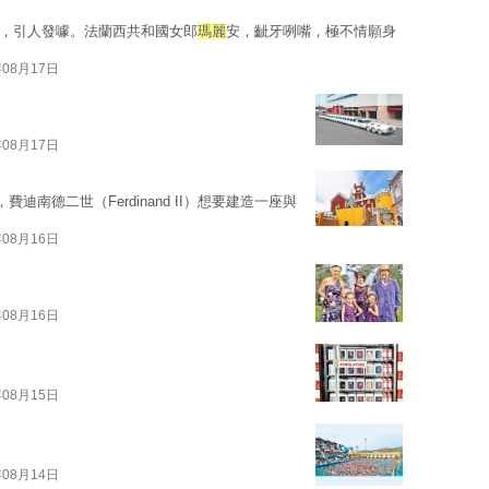
圖》，引人發噱。法蘭西共和國女郎
瑪麗
安，齜牙咧嘴，極不情願身
年08月17日
年08月17日
費迪南德二世（Ferdinand II）想要建造一座與
年08月16日
年08月16日
年08月15日
年08月14日