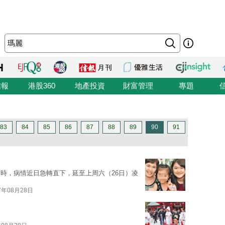
信報
港股360
地產投資
財富管理
專題
83
84
85
86
87
88
89
90
91
時，病情近日急轉直下，延至上周六（26日）凌
7年08月28日