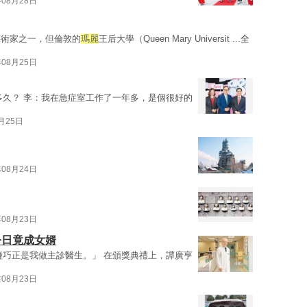
年08月28日
藝術家之一，但倫敦的
瑪麗
王后大學（Queen Mary Universit ...
全
年08月25日
多久？ 李：我在急症室工作了一年多，是個很好的
8月25日
年08月24日
年08月23日
今日竟成女婿
碰巧正是我做主診醫生。」 在頒獎典禮上，譚廣亨
年08月23日