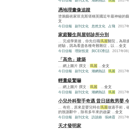
今日信報
副刊文化
潮網熱話
瑪麗
2017
憑地理畫像追蹤
塗鴉藝術家班克斯堪稱英國近年最神秘的
文
今日信報
副刊文化
忽然文化
占飛
2017
家庭醫生與屋邨診所分別
... 完成學業後，你先任職
瑪麗
醫院，為期
經驗，因為看盡各種奇難雜症，以 ...
全文
今日信報
理財投資
與CEO對話
2017年0
「高危」建築
... 網上圖片 撰文 :
瑪麗
...
全文
今日信報
副刊文化
潮網熱話
瑪麗
2017
輕量級驚嚇
... 網上圖片 撰文 :
瑪麗
...
全文
今日信報
副刊文化
潮網熱話
瑪麗
2017
小兒外科聖手奇遇 昔日拯救男嬰 
... 有疤，原來是嬰兒時在
瑪麗
做過手術，
的致謝辭中，除有多年來的啟蒙 ...
全文
今日信報
副刊文化
訪談錄
張綺霞
2017
天才發明家