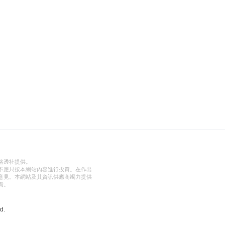
路透社提供。
不應只按本網站內容進行投資。在作出
意見。本網站及其資訊供應商竭力提供
責。
d.