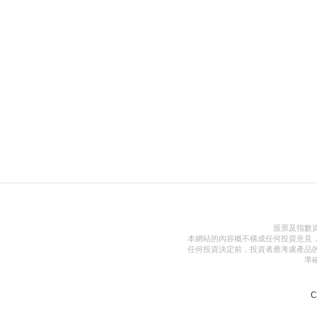
股票及指數
本網站的內容概不構成任何投資意見
任何投資決定前，投資者應考慮產品
準
C