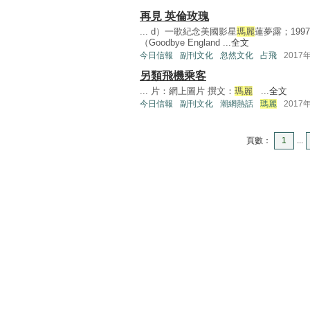
再見 英倫玫瑰
... d）一歌紀念美國影星
瑪麗
蓮夢露；19
（Goodbye England ...
全文
今日信報
副刊文化
忽然文化
占飛
2017
另類飛機乘客
... 片：網上圖片 撰文：
瑪麗
...
全文
今日信報
副刊文化
潮網熱話
瑪麗
2017
頁數：
1
...