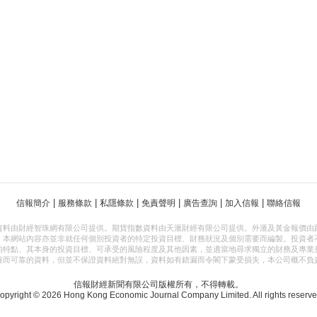
|
|
|
|
|
|
信報簡介
服務條款
私隱條款
免責聲明
廣告查詢
加入信報
聯絡信報
資料由財經智珠網有限公司提供。期貨指數資料由天滙財經有限公司提供。外滙及黃金報價由
，本網站內容亦並非就任何個別投資者的特定投資目標、財務狀況及個別需要而編製。投資者
的特點、其本身的投資目標、可承受的風險程度及其他因素，並適當地尋求獨立的財務及專業
確而可靠的資料，但並不保證資料絕對無誤，資料如有錯漏而令閣下蒙受損失，本公司概不負
信報財經新聞有限公司版權所有，不得轉載。
opyright © 2026 Hong Kong Economic Journal Company Limited. All rights reserve