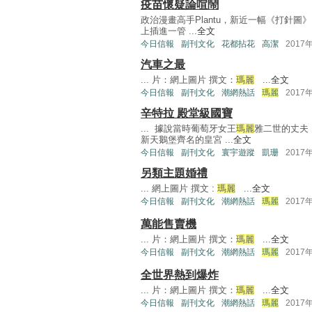
疫苗懷疑論喧鬧
政治漫畫高手Plantu，新近一幅《打針
上插進一管 ...
全文
今日信報
副刊文化
花都拈花
高潔
2017
汽車之最
... 片：網上圖片 撰文：
瑪麗
...
全文
今日信報
副刊文化
潮網熱話
瑪麗
2017
辛特拉 殿堂級國寶
... 據說當時葡萄牙女王
瑪麗
雅二世的丈夫，
新天鵝堡齊名的皇宮 ...
全文
今日信報
副刊文化
寰宇遊蹤
凱珊
2017
另類主題婚禮
... 網上圖片 撰文 :
瑪麗
...
全文
今日信報
副刊文化
潮網熱話
瑪麗
2017
萬能售賣機
... 片：網上圖片 撰文：
瑪麗
...
全文
今日信報
副刊文化
潮網熱話
瑪麗
2017
全世界熱到爆炸
... 片：網上圖片 撰文：
瑪麗
...
全文
今日信報
副刊文化
潮網熱話
瑪麗
2017