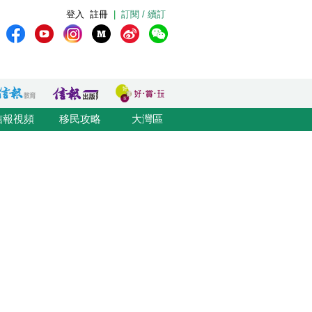
登入
註冊
|
訂閱 / 續訂
信報視頻
移民攻略
大灣區