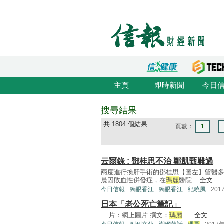
主頁
即時新聞
今日
搜尋結果
共 1804 個結果
頁數：
1
...
云爾錄 : 鄧桂思不治 鄭凱甄難過
兩度進行換肝手術的鄧桂思【圖左】留醫多
晨因敗血性併發症，在
瑪麗
醫院 ...
全文
今日信報
獨眼香江
獨眼香江
紀曉風
201
日本「老公死亡筆記」
... 片：網上圖片 撰文：
瑪麗
...
全文