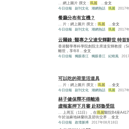
... 網上圖片 撰文 :
瑪麗
...
全文
今日信報
副刊文化
潮網熱話
瑪麗
2017
餐廳分布有玄機？
... 片：網上圖片 撰文：
瑪麗
...
全文
今日信報
副刊文化
潮網熱話
瑪麗
2017
云爾錄 :醫專之父達安輝辭世 特首
香港醫學專科學院創院主席達安輝教授（Sir D
離世，享年8 ...
全文
今日信報
獨眼香江
獨眼香江
紀曉風
201
可以吃的荷里活道具
... 片：網上圖片 撰文：
瑪麗
...
全文
今日信報
副刊文化
潮網熱話
瑪麗
2017
林子健保釋不得離港
虛報案押下月審 赴耶魯受阻
... 上周五（11日），在
瑪麗
醫院B4座A4
午於油麻地砵蘭街及碧街交界 ...
全文
今日信報
政壇脈搏
2017年08月18日