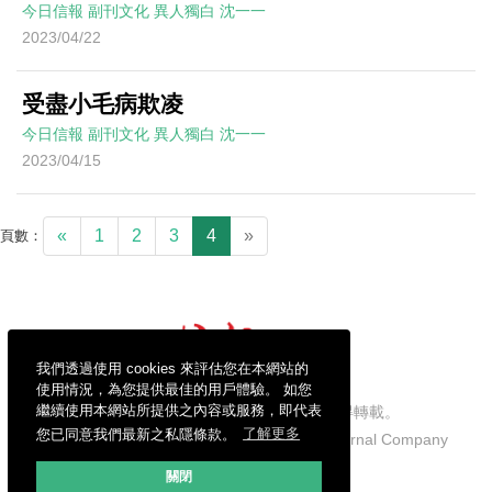
今日信報
副刊文化
異人獨白
沈一一
2023/04/22
受盡小毛病欺凌
今日信報
副刊文化
異人獨白
沈一一
2023/04/15
«
1
2
3
4
»
頁數：
我們透過使用 cookies 來評估您在本網站的
使用情況，為您提供最佳的用戶體驗。 如您
繼續使用本網站所提供之內容或服務，即代表
信報財經新聞有限公司版權所有，不得轉載。
您已同意我們最新之私隱條款。
了解更多
Copyright © 2026 Hong Kong Economic Journal Company
Limited. All rights reserved.
關閉