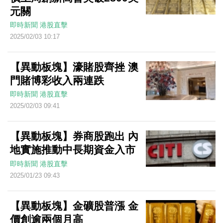
元關
即時新聞
港股直擊
2025/02/03 10:17
【異動板塊】濠賭股齊挫 澳
門賭博彩收入兩連跌
即時新聞
港股直擊
2025/02/03 09:41
【異動板塊】券商股跑出 內
地實施推動中長期資金入市
即時新聞
港股直擊
2025/01/23 09:43
【異動板塊】金礦股普漲 金
價創逾兩個月高