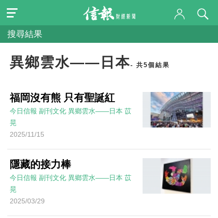
搜尋結果
異鄉雲水——日本
- 共5個結果
福岡沒有熊 只有聖誕紅
今日信報
副刊文化
異鄉雲水——日本
苡
晃
2025/11/15
隱藏的接力棒
今日信報
副刊文化
異鄉雲水——日本
苡
晃
2025/03/29