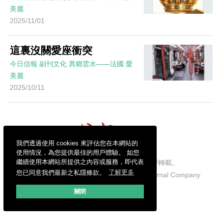
美麗
2025/11/01
這裏沒關愛座衝突
今日信報
副刊文化
異鄉雲水——法國
愛
美麗
2025/10/11
我們透過使用 cookies 來評估您在本網站的
使用情況，為您提供最佳的用戶體驗。 如您
繼續使用本網站所提供之內容或服務，即代表
信報財經新聞有限公司版權所有，不得轉載。
您已同意我們最新之私隱條款。
了解更多
Copyright © 2026 Hong Kong Economic Journal Company
Limited. All rights reserved.
關閉