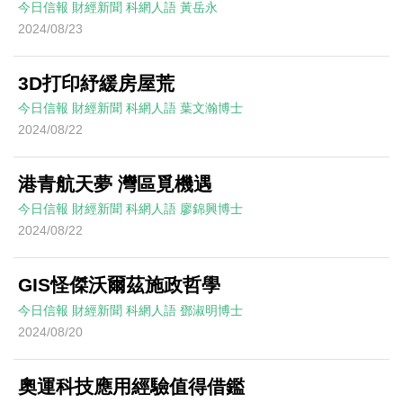
今日信報
財經新聞
科網人語
黃岳永
2024/08/23
3D打印紓緩房屋荒
今日信報
財經新聞
科網人語
葉文瀚博士
2024/08/22
港青航天夢 灣區覓機遇
今日信報
財經新聞
科網人語
廖錦興博士
2024/08/22
GIS怪傑沃爾茲施政哲學
今日信報
財經新聞
科網人語
鄧淑明博士
2024/08/20
奧運科技應用經驗值得借鑑