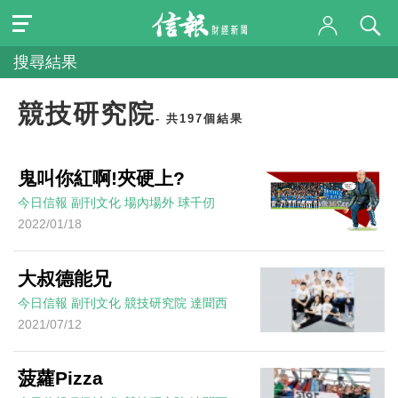
搜尋結果
競技研究院
- 共197個結果
鬼叫你紅啊!夾硬上?
今日信報
副刊文化
場內場外
球千仞
2022/01/18
大叔德能兄
今日信報
副刊文化
競技研究院
達聞西
2021/07/12
菠蘿Pizza