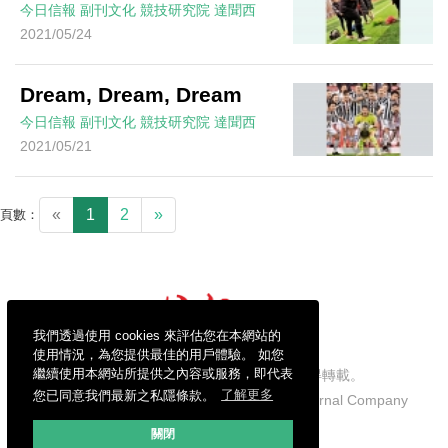
今日信報
副刊文化
競技研究院
達聞西
2021/05/24
Dream, Dream, Dream
今日信報
副刊文化
競技研究院
達聞西
2021/05/21
«
1
2
»
頁數：
我們透過使用 cookies 來評估您在本網站的
使用情況，為您提供最佳的用戶體驗。 如您
繼續使用本網站所提供之內容或服務，即代表
信報財經新聞有限公司版權所有，不得轉載。
您已同意我們最新之私隱條款。
了解更多
Copyright © 2026 Hong Kong Economic Journal Company
Limited. All rights reserved.
關閉