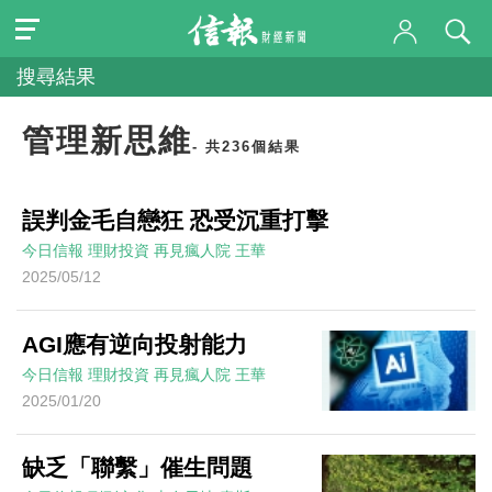
搜尋結果
管理新思維
- 共236個結果
誤判金毛自戀狂 恐受沉重打擊
今日信報
理財投資
再見瘋人院
王華
2025/05/12
AGI應有逆向投射能力
今日信報
理財投資
再見瘋人院
王華
2025/01/20
缺乏「聯繫」催生問題