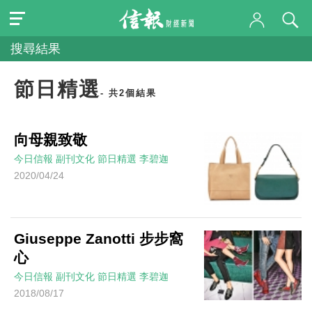
搜尋結果
節日精選
- 共2個結果
向母親致敬
今日信報
副刊文化
節日精選
李碧迦
2020/04/24
Giuseppe Zanotti 步步窩
心
今日信報
副刊文化
節日精選
李碧迦
2018/08/17